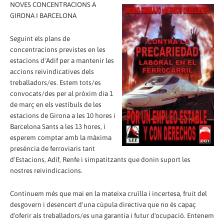
NOVES CONCENTRACIONS A
GIRONA I BARCELONA
Seguint els plans de
concentracions previstes en les
estacions d'Adif per a mantenir les
accions reivindicatives dels
treballadors/es. Estem tots/es
convocats/des per al pròxim dia 1
de març en els vestíbuls de les
estacions de Girona a les 10 hores i
Barcelona Sants a les 13 hores, i
esperem comptar amb la màxima
presència de ferroviaris tant
d'Estacions, Adif, Renfe i simpatitzants que donin suport les
nostres reivindicacions.
Continuem més que mai en la mateixa cruïlla i incertesa, fruit del
desgovern i desencert d'una cúpula directiva que no és capaç
d'oferir als treballadors/es una garantia i futur d'ocupació. Entenem