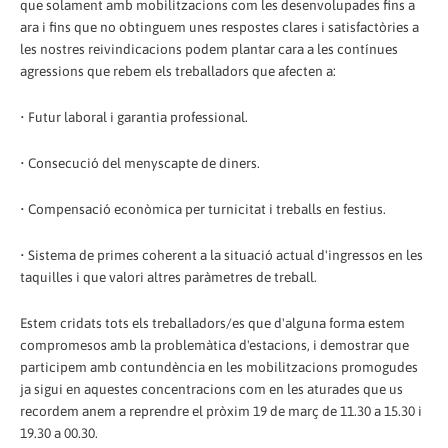
que solament amb mobilitzacions com les desenvolupades fins a
ara i fins que no obtinguem unes respostes clares i satisfactòries a
les nostres reivindicacions podem plantar cara a les contínues
agressions que rebem els treballadors que afecten a:
• Futur laboral i garantia professional.
• Consecució del menyscapte de diners.
• Compensació econòmica per turnicitat i treballs en festius.
• Sistema de primes coherent a la situació actual d'ingressos en les
taquilles i que valori altres paràmetres de treball.
Estem cridats tots els treballadors/es que d'alguna forma estem
compromesos amb la problemàtica d'estacions, i demostrar que
participem amb contundència en les mobilitzacions promogudes
ja sigui en aquestes concentracions com en les aturades que us
recordem anem a reprendre el pròxim 19 de març de 11.30 a 15.30 i
19.30 a 00.30.