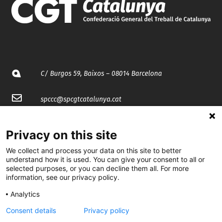
C/ Burgos 59, Baixos – 08014 Barcelona
spccc@
spcgtcatalunya.cat
935 120 481
Privacy on this site
We collect and process your data on this site to better
@CGTCatalunya
understand how it is used. You can give your consent to all or
selected purposes, or you can decline them all. For more
cgtcatalunya
information, see our privacy policy.
CGTCatalunya
Analytics
cgtcatalunya
Consent details
Privacy policy