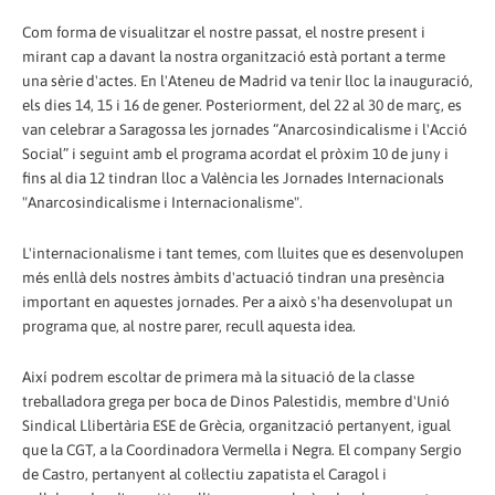
Com forma de visualitzar el nostre passat, el nostre present i
mirant cap a davant la nostra organització està portant a terme
una sèrie d'actes. En l'Ateneu de Madrid va tenir lloc la inauguració,
els dies 14, 15 i 16 de gener. Posteriorment, del 22 al 30 de març, es
van celebrar a Saragossa les jornades “Anarcosindicalisme i l'Acció
Social” i seguint amb el programa acordat el pròxim 10 de juny i
fins al dia 12 tindran lloc a València les Jornades Internacionals
"Anarcosindicalisme i Internacionalisme".
L'internacionalisme i tant temes, com lluites que es desenvolupen
més enllà dels nostres àmbits d'actuació tindran una presència
important en aquestes jornades. Per a això s'ha desenvolupat un
programa que, al nostre parer, recull aquesta idea.
Així podrem escoltar de primera mà la situació de la classe
treballadora grega per boca de Dinos Palestidis, membre d'Unió
Sindical Llibertària ESE de Grècia, organització pertanyent, igual
que la CGT, a la Coordinadora Vermella i Negra. El company Sergio
de Castro, pertanyent al col·lectiu zapatista el Caragol i