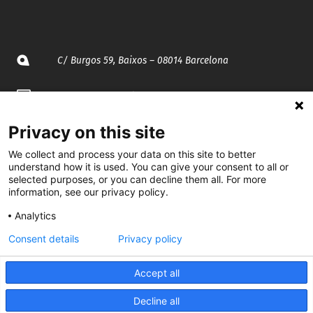
C/ Burgos 59, Baixos – 08014 Barcelona
spccc@
spcgtcatalunya.cat
935 120 481
Privacy on this site
We collect and process your data on this site to better
understand how it is used. You can give your consent to all or
@CGTCatalunya
selected purposes, or you can decline them all. For more
information, see our privacy policy.
cgtcatalunya
Analytics
CGTCatalunya
Consent details
Privacy policy
cgtcatalunya
Accept all
Decline all