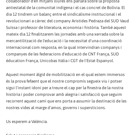
col·laborador d'en mitjans lliures ens parlarà sobre la proposta
antiestatal de la comunitat indígena i el cas concret de Bolívia. El
dia 12 tindrem un balanç entre el sindicalisme institucional i el
revolucionari a càrrec del company Aristides Pedraza del SUD Vaud
Suïssa i professor de literatura, economia i història. També aquest
mateix dia 12 finalitzarem les jornades amb una xerrada sobre la
mercantilització de l'educació i la necessitat d'una coordinació
internacional com resposta, en la qual intervindran companys i
companyes de les federacions d'educació de CNT França, SUD
éducation França, Unicobas Itàlia i CGT de l'Estat Espanyol.
Aquest moment àlgid de mobilització en el qual estem immersos
és la prova fefaent que el nostre compromís segueix viu i potser
sigui l'instant idoni per a treure el cap per la finestra de la nostra
història i poder comprovar amb alegria i satisfacció que seguim
recorrent aquest camí que ens porta a assumir la destinació de les
nostres vides al marge d'amos, governs i supersticions.
Us esperem a València.