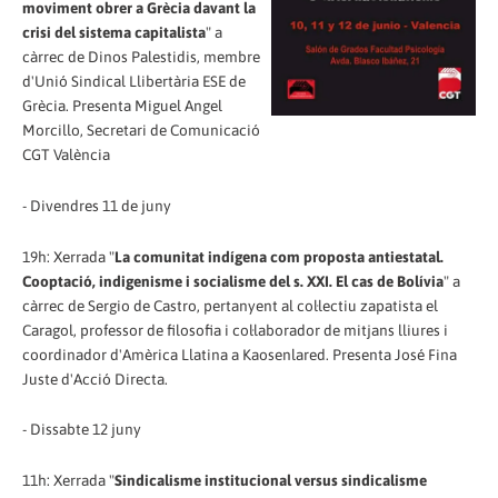
moviment obrer a Grècia davant la
crisi del sistema capitalista
" a
càrrec de Dinos Palestidis, membre
d'Unió Sindical Llibertària ESE de
Grècia. Presenta Miguel Angel
Morcillo, Secretari de Comunicació
CGT València
- Divendres 11 de juny
19h: Xerrada "
La comunitat indígena com proposta antiestatal.
Cooptació, indigenisme i socialisme del s. XXI. El cas de Bolívia
" a
càrrec de Sergio de Castro, pertanyent al col·lectiu zapatista el
Caragol, professor de filosofia i col·laborador de mitjans lliures i
coordinador d'Amèrica Llatina a Kaosenlared. Presenta José Fina
Juste d'Acció Directa.
- Dissabte 12 juny
11h: Xerrada "
Sindicalisme institucional versus sindicalisme