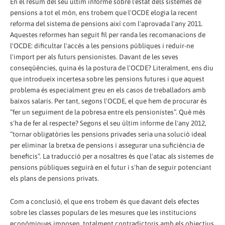
En el resum del seu últim informe sobre l'estat dels sistemes de
pensions a tot el món, ens trobem que l'OCDE elogia la recent
reforma del sistema de pensions així com l'aprovada l'any 2011.
Aquestes reformes han seguit fil per randa les recomanacions de
l'OCDE: dificultar l'accés a les pensions públiques i reduir-ne
l'import per als futurs pensionistes. Davant de les seves
conseqüències, quina és la postura de l'OCDE? Literalment, ens diu
que introdueix incertesa sobre les pensions futures i que aquest
problema és especialment greu en els casos de treballadors amb
baixos salaris. Per tant, segons l'OCDE, el que hem de procurar és
“fer un seguiment de la pobresa entre els pensionistes”. Què més
s'ha de fer al respecte? Segons el seu últim informe de l'any 2012,
“tornar obligatòries les pensions privades seria una solució ideal
per eliminar la bretxa de pensions i assegurar una suficiència de
beneficis”. La traducció per a nosaltres és que l'atac als sistemes de
pensions públiques seguirà en el futur i s'han de seguir potenciant
els plans de pensions privats.
Com a conclusió, el que ens trobem és que davant dels efectes
sobre les classes populars de les mesures que les institucions
econòmiques imposen, totalment contradictoris amb els objectius