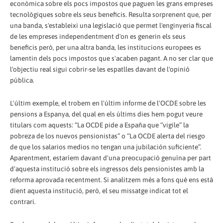
econòmica sobre els pocs impostos que paguen les grans empreses
tecnològiques sobre els seus beneficis. Resulta sorprenent que, per
una banda, s'estableixi una legislació que permet l'enginyeria fiscal
de les empreses independentment d'on es generin els seus
beneficis però, per una altra banda, les institucions europees es
lamentin dels pocs impostos que s'acaben pagant. A no ser clar que
l'objectiu real sigui cobrir-se les espatlles davant de l'opinió
pública.
L'últim exemple, el trobem en l'últim informe de l'OCDE sobre les
pensions a Espanya, del qual en els últims dies hem pogut veure
titulars com aquests: “La OCDE pide a España que “vigile” la
pobreza de los nuevos pensionistas” o “La OCDE alerta del riesgo
de que los salarios medios no tengan una jubilación suficiente”.
Aparentment, estaríem davant d'una preocupació genuïna per part
d'aquesta institució sobre els ingressos dels pensionistes amb la
reforma aprovada recentment. Si analitzem més a fons què ens està
dient aquesta institució, però, el seu missatge indicat tot el
contrari.