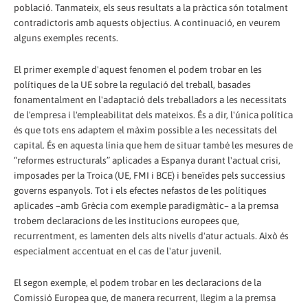
població. Tanmateix, els seus resultats a la pràctica són totalment
contradictoris amb aquests objectius. A continuació, en veurem
alguns exemples recents.
El primer exemple d'aquest fenomen el podem trobar en les
polítiques de la UE sobre la regulació del treball, basades
fonamentalment en l'adaptació dels treballadors a les necessitats
de l'empresa i l'empleabilitat dels mateixos. És a dir, l'única política
és que tots ens adaptem el màxim possible a les necessitats del
capital. És en aquesta línia que hem de situar també les mesures de
“reformes estructurals” aplicades a Espanya durant l'actual crisi,
imposades per la Troica (UE, FMI i BCE) i beneïdes pels successius
governs espanyols. Tot i els efectes nefastos de les polítiques
aplicades –amb Grècia com exemple paradigmàtic– a la premsa
trobem declaracions de les institucions europees que,
recurrentment, es lamenten dels alts nivells d'atur actuals. Això és
especialment accentuat en el cas de l'atur juvenil.
El segon exemple, el podem trobar en les declaracions de la
Comissió Europea que, de manera recurrent, llegim a la premsa