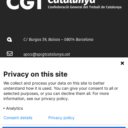
C/ Burgos 59, Baixos – 08014 Barcelona
spccc@
spcgtcatalunya.cat
935 120 481
Privacy on this site
We collect and process your data on this site to better
@CGTCatalunya
understand how it is used. You can give your consent to all or
selected purposes, or you can decline them all. For more
cgtcatalunya
information, see our privacy policy.
CGTCatalunya
Analytics
Consent details
Privacy policy
cgtcatalunya