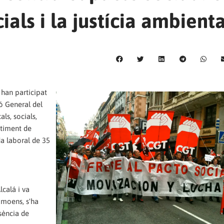
ials i la justícia ambienta
 han participat
ó General del
ls, socials,
rtiment de
ada laboral de 35
lcalá i va
amoens, s'ha
sència de