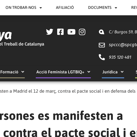
ON TROBAR-NOS
AFILIACIÓ
DOCUMENTS
RE
C/ Burgos 59, 
spccc@
spcgt
935 120 481
Formació
Acció Feminista LGTBIQ+
Jurídica
en a Madrid el 12 de març, contra el pacte social i en defensa dels dr
rsones es manifesten a
contra el pacte social i 