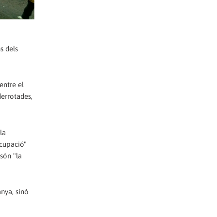
s dels
entre el
derrotades,
la
ocupació"
 són "la
nya, sinó