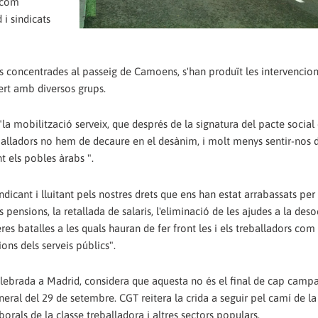
, com
i sindicats
nes concentrades al passeig de Camoens, s'han produït les intervencion
ert amb diversos grups.
la mobilització serveix, que després de la signatura del pacte social 
reballadors no hem de decaure en el desànim, i molt menys sentir-nos 
t els pobles àrabs ".
cant i lluitant pels nostres drets que ens han estat arrabassats per 
s pensions, la retallada de salaris, l'eliminació de les ajudes a la des
s batalles a les quals hauran de fer front les i els treballadors com
ions dels serveis públics".
elebrada a Madrid, considera que aquesta no és el final de cap campa
neral del 29 de setembre. CGT reitera la crida a seguir pel camí de la
aborals de la classe treballadora i altres sectors populars.