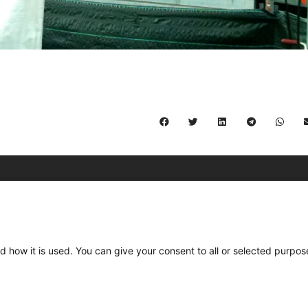
C/ Burgos 59, Baixos – 08014 Barcelona
spccc@
spcgtcatalunya.cat
d how it is used. You can give your consent to all or selected purpos
935 120 481