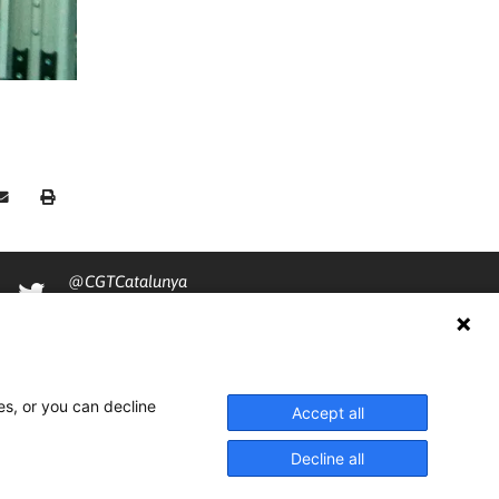
@CGTCatalunya
cgtcatalunya
CGTCatalunya
cgtcatalunya
es, or you can decline
Accept all
Decline all