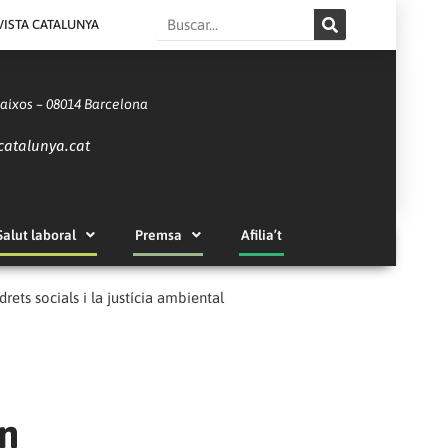
Search
VISTA CATALUNYA
Baixos – 08014 Barcelona
catalunya.cat
Salut laboral
Premsa
Afilia’t
ets socials i la justícia ambiental
en