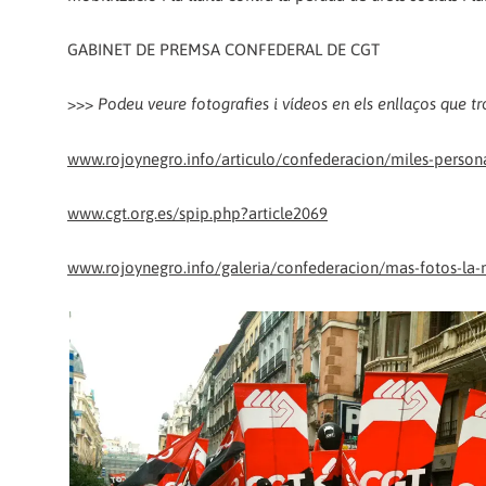
GABINET DE PREMSA CONFEDERAL DE CGT
>>>
Podeu veure fotografies i vídeos en els enllaços que tr
www.rojoynegro.info/articulo/confederacion/miles-persona
www.cgt.org.es/spip.php?article2069
www.rojoynegro.info/galeria/confederacion/mas-fotos-la