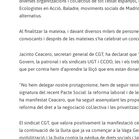
diverses organitzacions i col.lectius de tot l'estat espanyol
Ecologistes en Acció, Baladre, moviments socials de Madrid 
alternatius.
Al finalitzar la mateixa, i davant diversos milers de perso
convocants i després de les mateixes s'ha celebrat un conc
Jacinto Ceacero, secretari general de CGT, ha declarat que "
Govern, la patronal i els sindicats UGT i CCOO, les i els t
que per contra hem d'aprendre la lliçó que ens estan donan
"No hem delegar nostre protagonisme, hem de seguir reivindi
signatura del recent Pacte Social: la reforma laboral i de le
ha manifestat Ceacero, que ha seguit assenyalant les propere
reforma del dret a la negociació col.lectiva i les privatitzac
El sindicat CGT, que valora positivament la manifestació c
la continuació de la lluita que ja va començar a la Vaga Ge
mobilització i la lluita contra la pèrdua de drets socials i l