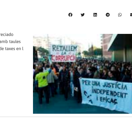
reciado
 amb taules
e taxes en l