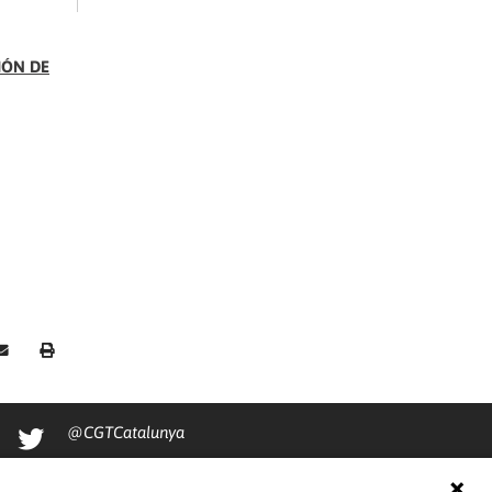
IÓN DE
@CGTCatalunya
cgtcatalunya