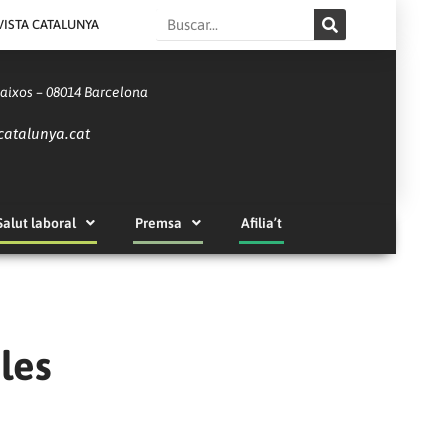
Search
VISTA CATALUNYA
Baixos – 08014 Barcelona
catalunya.cat
Salut laboral
Premsa
Afilia’t
les