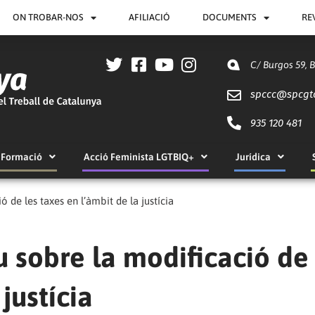
ON TROBAR-NOS
AFILIACIÓ
DOCUMENTS
RE
C/ Burgos 59, 
spccc@
spcgt
935 120 481
Formació
Acció Feminista LGTBIQ+
Jurídica
de les taxes en l’àmbit de la justícia
sobre la modificació de 
justícia