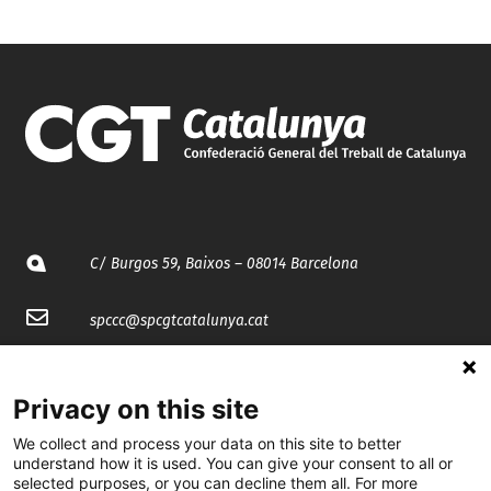
C/ Burgos 59, Baixos – 08014 Barcelona
spccc@
spcgtcatalunya.cat
935 120 481
Privacy on this site
@CGTCatalunya
We collect and process your data on this site to better
understand how it is used. You can give your consent to all or
selected purposes, or you can decline them all. For more
cgtcatalunya