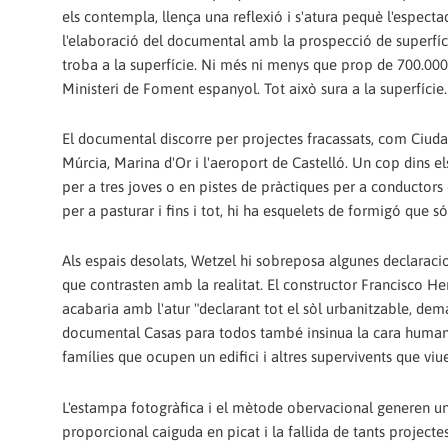
els contempla, llença una reflexió i s'atura pequè l'espect
l'elaboració del documental amb la prospecció de superfíci
troba a la superfície. Ni més ni menys que prop de 700.000
Ministeri de Foment espanyol. Tot això sura a la superfície.
El documental discorre per projectes fracassats, com Ciuda
Múrcia, Marina d'Or i l'aeroport de Castelló. Un cop dins el
per a tres joves o en pistes de pràctiques per a conductors
per a pasturar i fins i tot, hi ha esquelets de formigó que s
Als espais desolats, Wetzel hi sobreposa algunes declarac
que contrasten amb la realitat. El constructor Francisco 
acabaria amb l'atur "declarant tot el sòl urbanitzable, demà
documental Casas para todos també insinua la cara humana 
famílies que ocupen un edifici i altres supervivents que viue
L'estampa fotogràfica i el mètode obervacional generen un i
proporcional caiguda en picat i la fallida de tants projecte