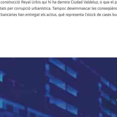
 construcció Reyal Urbis qui hi ha darrera Ciudad Valdeluz, o que el 
putats per corrupció urbanística. Tampoc desemmascar les conseqüènc
bancàries han entregat els actius, què representa l'stock de cases bu