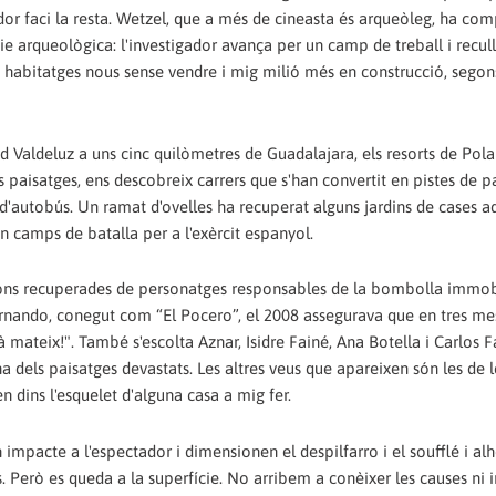
ador faci la resta. Wetzel, que a més de cineasta és arqueòleg, ha co
e arqueològica: l'investigador avança per un camp de treball i recull
 habitatges nous sense vendre i mig milió més en construcció, segon
d Valdeluz a uns cinc quilòmetres de Guadalajara, els resorts de Pola
s paisatges, ens descobreix carrers que s'han convertit en pistes de p
 d'autobús. Un ramat d'ovelles ha recuperat alguns jardins de cases 
ón camps de batalla per a l'exèrcit espanyol.
ions recuperades de personatges responsables de la bombolla immobi
Hernando, conegut com “El Pocero”, el 2008 assegurava que en tres me
 mateix!". També s'escolta Aznar, Isidre Fainé, Ana Botella i Carlos F
dels paisatges devastats. Les altres veus que apareixen són les de l
n dins l'esquelet d'alguna casa a mig fer.
mpacte a l'espectador i dimensionen el despilfarro i el soufflé i alh
s. Però es queda a la superfície. No arribem a conèixer les causes ni