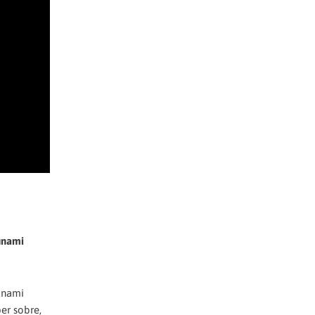
sunami
sunami
er sobre,