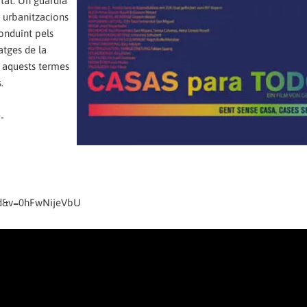
itat. Un guàrdia
e urbanitzacions
onduint pels
atges de la
n aquests termes
.
-
ed&v=0hFwNijeVbU