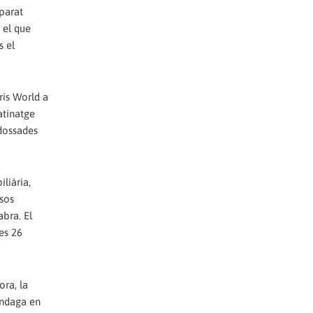
mparat
 el que
s el
ris World a
atinatge
adossades
liària,
sos
abra. El
es 26
ora, la
 indaga en