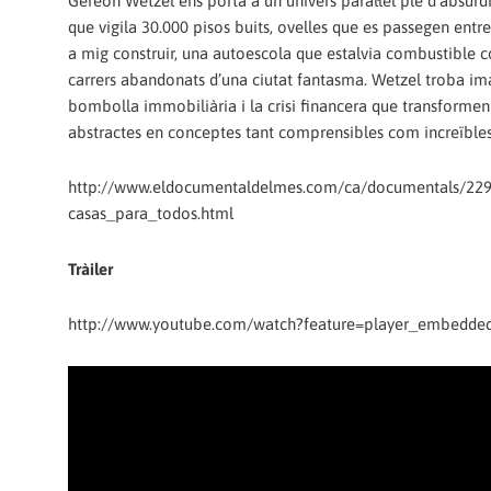
Gereon Wetzel ens porta a un univers paral·lel ple d’absurd
que vigila 30.000 pisos buits, ovelles que es passegen entr
a mig construir, una autoescola que estalvia combustible c
carrers abandonats d’una ciutat fantasma. Wetzel troba im
bombolla immobiliària i la crisi financera que transforme
abstractes en conceptes tant comprensibles com increïbles
http://www.eldocumentaldelmes.com/ca/documentals/229
casas_para_todos.html
Tràiler
http://www.youtube.com/watch?feature=player_embedd