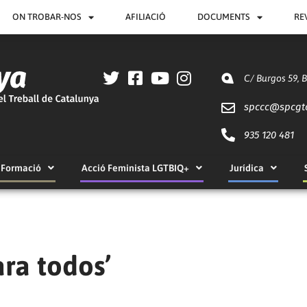
ON TROBAR-NOS
AFILIACIÓ
DOCUMENTS
RE
C/ Burgos 59, 
spccc@
spcgt
935 120 481
Formació
Acció Feminista LGTBIQ+
Jurídica
ra todos’