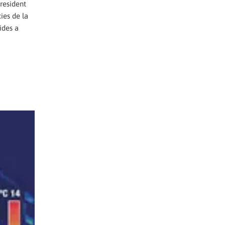
president
ies de la
ides a