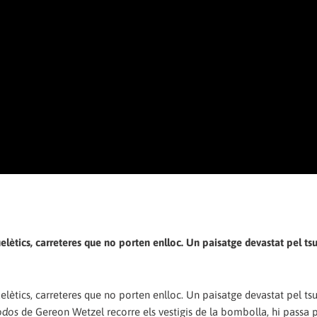
uelètics, carreteres que no porten enlloc. Un paisatge devastat pel t
uelètics, carreteres que no porten enlloc. Un paisatge devastat pel t
odos
de Gereon Wetzel recorre els vestigis de la bombolla, hi passa p