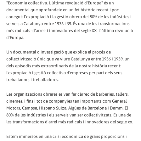
"Economia col·lectiva. L'última revolució d'Europa" és un
documental que aprofundeix en un fet històric recent i poc
conegut: l’expropiació i la gestió obrera del 80% de les indústries i
serveis a Catalunya entre 1936 i 39. És una de les transformacions
més radicals -d’arrel- i innovadores del segle XX. L'última revolució
d'Europa.
Un documental d'investigació que explica el procés de
col·lectivització únic que va viure Catalunya entre 1936 i 1939, un
dels episodis més extraordinaris de la nostra història recent:
l'expropiació i gestió col·lectiva d'empreses per part dels seus
treballadors i treballadores.
Les organitzacions obreres es van fer càrrec de barberies, tallers,
cinemes, i fins i tot de companyies tan importants com General
Motors, Campsa, Hispano Suiza, Aigües de Barcelona i Damm. El
80% de les indústries i els serveis van ser col·lectivitzats. És una de
les transformacions d'arrel més radicals i innovadores del segle xx.
Estem immersos en una crisi econòmica de grans proporcions i