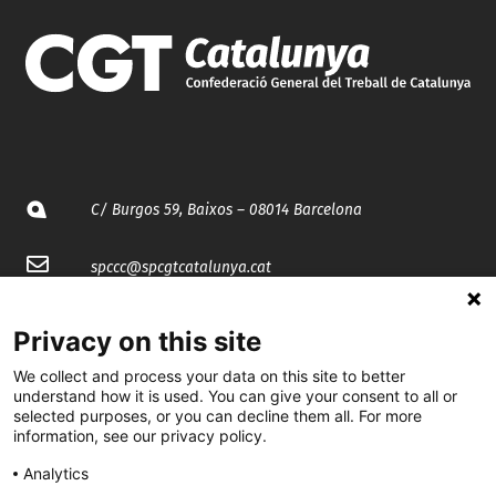
C/ Burgos 59, Baixos – 08014 Barcelona
spccc@
spcgtcatalunya.cat
935 120 481
Privacy on this site
We collect and process your data on this site to better
@CGTCatalunya
understand how it is used. You can give your consent to all or
selected purposes, or you can decline them all. For more
cgtcatalunya
information, see our privacy policy.
CGTCatalunya
Analytics