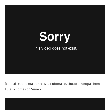
[català] "Economia col·lectiva. L'última revolució d'Europa"
from
Eulàlia Comas
on
Vimeo
.