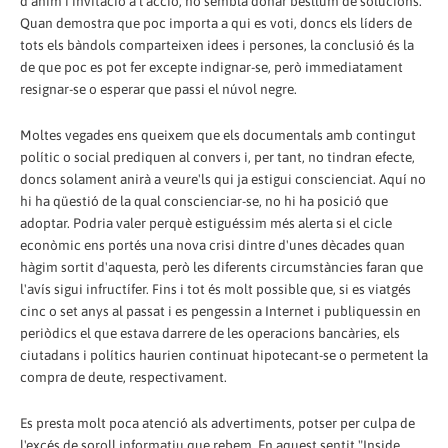
d'ànim i invitació a l'acció, no sembla donar besllum de solucions.
Quan demostra que poc importa a qui es voti, doncs els líders de
tots els bàndols comparteixen idees i persones, la conclusió és la
de que poc es pot fer excepte indignar-se, però immediatament
resignar-se o esperar que passi el núvol negre.
Moltes vegades ens queixem que els documentals amb contingut
polític o social prediquen al convers i, per tant, no tindran efecte,
doncs solament anirà a veure'ls qui ja estigui conscienciat. Aquí no
hi ha qüestió de la qual conscienciar-se, no hi ha posició que
adoptar. Podria valer perquè estiguéssim més alerta si el cicle
econòmic ens portés una nova crisi dintre d'unes dècades quan
hàgim sortit d'aquesta, però les diferents circumstàncies faran que
l'avís sigui infructífer. Fins i tot és molt possible que, si es viatgés
cinc o set anys al passat i es pengessin a Internet i publiquessin en
periòdics el que estava darrere de les operacions bancàries, els
ciutadans i polítics haurien continuat hipotecant-se o permetent la
compra de deute, respectivament.
Es presta molt poca atenció als advertiments, potser per culpa de
l'excés de soroll informatiu que rebem. En aquest sentit "Inside