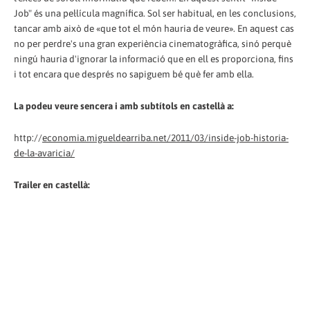
Job" és una pel·lícula magnífica. Sol ser habitual, en les conclusions,
tancar amb això de «que tot el món hauria de veure». En aquest cas
no per perdre's una gran experiència cinematogràfica, sinó perquè
ningú hauria d'ignorar la informació que en ell es proporciona, fins
i tot encara que després no sapiguem bé què fer amb ella.
La podeu veure sencera i amb subtítols en castellà a:
http://
economia.migueldearriba.net/2011/03/inside-job-historia-
de-la-avaricia/
Trailer en castellà: