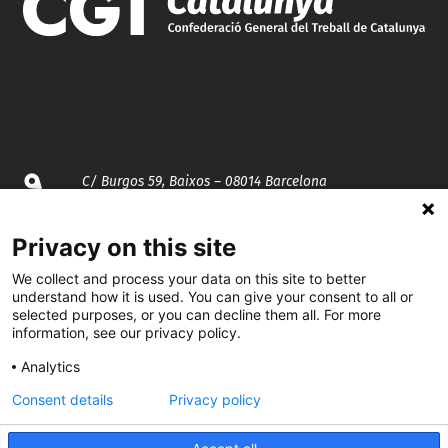
C/ Burgos 59, Baixos – 08014 Barcelona
spccc@
spcgtcatalunya.cat
Privacy on this site
935 120 481
We collect and process your data on this site to better
understand how it is used. You can give your consent to all or
selected purposes, or you can decline them all. For more
information, see our privacy policy.
@CGTCatalunya
Analytics
cgtcatalunya
Consent details
Privacy policy
CGTCatalunya