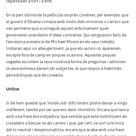
reparteixen a tort i a dret.
En la part última de la pel·lícula sorprèn conèixer, per exemple, que
el govern d'Obama compta amb molts dels ministres o càrrecs que
van permetre que ocorregués aquest enfonsament quan
governaven presidents d'idees contràries. Qui estiguessin farts de
l'excessiva presència de Michael Moore en els seus treballs,
trobaran aquí un alleugeriment, ja que els autors no apareixen,
excepte fora de camp en poques ocasions. Aquestes poques
vegades escoltem la seva insidiosa forma de preguntar i admirem
la seva enteresa davant els subjectes, el que respon a habilitats
periodístiques que de cineasta.
Utilitat
Si bé hem quedat que ‘Inside Job’ difícilment podrà deixar a ningú
indiferent, també pot ser que ens deixi immòbils. Encara que tanca
amb una frase encoratjadora, que sembla que està mobilitzant als
ciutadans a llançar-se als carrers i que, per cert, se surt una mica
del to neutral i despersonalitza, encara que acaba amb una frase