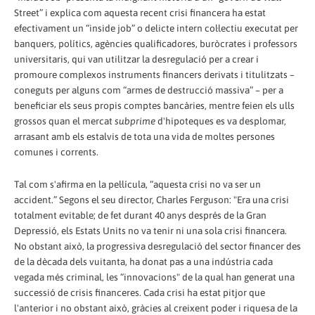
Street” i explica com aquesta recent crisi financera ha estat
efectivament un “inside job” o delicte intern col·lectiu executat per
banquers, polítics, agències qualificadores, buròcrates i professors
universitaris, qui van utilitzar la desregulació per a crear i
promoure complexos instruments financers derivats i titulitzats –
coneguts per alguns com “armes de destrucció massiva” – per a
beneficiar els seus propis comptes bancàries, mentre feien els ulls
grossos quan el mercat
subprime
d'hipoteques es va desplomar,
arrasant amb els estalvis de tota una vida de moltes persones
comunes i corrents.
Tal com s'afirma en la pel·lícula, “aquesta crisi no va ser un
accident.” Segons el seu director, Charles Ferguson: "Era una crisi
totalment evitable; de fet durant 40 anys després de la Gran
Depressió, els Estats Units no va tenir ni una sola crisi financera.
No obstant això, la progressiva desregulació del sector financer des
de la dècada dels vuitanta, ha donat pas a una indústria cada
vegada més criminal, les “innovacions" de la qual han generat una
successió de crisis financeres. Cada crisi ha estat pitjor que
l'anterior i no obstant això, gràcies al creixent poder i riquesa de la