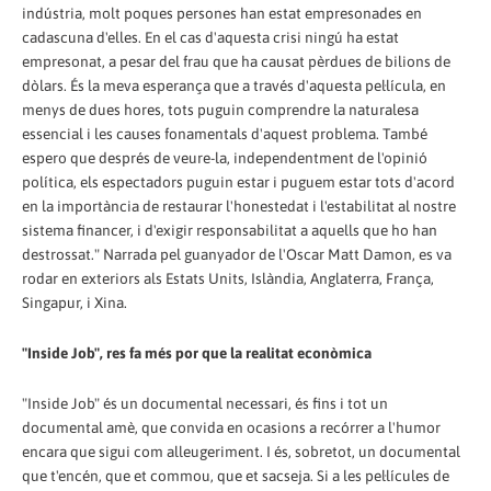
indústria, molt poques persones han estat empresonades en
cadascuna d'elles. En el cas d'aquesta crisi ningú ha estat
empresonat, a pesar del frau que ha causat pèrdues de bilions de
dòlars. És la meva esperança que a través d'aquesta pel·lícula, en
menys de dues hores, tots puguin comprendre la naturalesa
essencial i les causes fonamentals d'aquest problema. També
espero que després de veure-la, independentment de l'opinió
política, els espectadors puguin estar i puguem estar tots d'acord
en la importància de restaurar l'honestedat i l'estabilitat al nostre
sistema financer, i d'exigir responsabilitat a aquells que ho han
destrossat." Narrada pel guanyador de l'Oscar Matt Damon, es va
rodar en exteriors als Estats Units, Islàndia, Anglaterra, França,
Singapur, i Xina.
"Inside Job", res fa més por que la realitat econòmica
"Inside Job" és un documental necessari, és fins i tot un
documental amè, que convida en ocasions a recórrer a l'humor
encara que sigui com alleugeriment. I és, sobretot, un documental
que t'encén, que et commou, que et sacseja. Si a les pel·lícules de