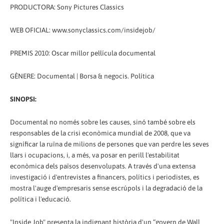
PRODUCTORA: Sony Pictures Classics
WEB OFICIAL: www.sonyclassics.com/insidejob/
PREMIS 2010: Oscar millor pel·lícula documental
GÈNERE: Documental | Borsa & negocis. Política
SINOPSI:
Documental no només sobre les causes, sinó també sobre els
responsables de la crisi econòmica mundial de 2008, que va
signíficar la ruïna de milions de persones que van perdre les seves
llars i ocupacions, i, a més, va posar en perill l'estabilitat
econòmica dels països desenvolupats. A través d'una extensa
investigació i d'entrevistes a financers, polítics i periodistes, es
mostra l'auge d'empresaris sense escrúpols i la degradació de la
política i l'educació.
"Inside Job" presenta la indignant història d'un “govern de Wall