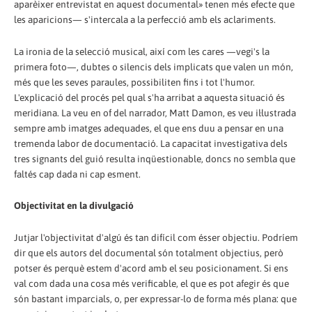
aparèixer entrevistat en aquest documental» tenen més efecte que
les aparicions— s'intercala a la perfecció amb els aclariments.
La ironia de la selecció musical, així com les cares —vegi's la
primera foto—, dubtes o silencis dels implicats que valen un món,
més que les seves paraules, possibiliten fins i tot l'humor.
L'explicació del procés pel qual s'ha arribat a aquesta situació és
meridiana. La veu en of del narrador, Matt Damon, es veu il·lustrada
sempre amb imatges adequades, el que ens duu a pensar en una
tremenda labor de documentació. La capacitat investigativa dels
tres signants del guió resulta inqüestionable, doncs no sembla que
faltés cap dada ni cap esment.
Objectivitat en la divulgació
Jutjar l'objectivitat d'algú és tan difícil com ésser objectiu. Podríem
dir que els autors del documental són totalment objectius, però
potser és perquè estem d'acord amb el seu posicionament. Si ens
val com dada una cosa més verificable, el que es pot afegir és que
són bastant imparcials, o, per expressar-lo de forma més plana: que