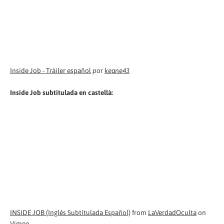
Inside Job - Tráiler español
por
keane43
Inside Job subtitulada en castellà:
INSIDE JOB (Inglés Subtítulada Español)
from
LaVerdadOculta
on
Vimeo
.