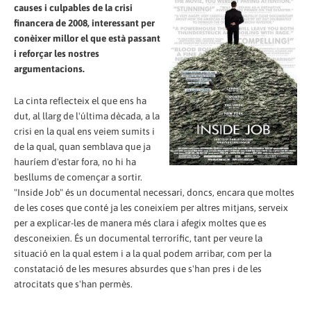
causes i culpables de la crisi
financera de 2008, interessant per
conèixer millor el que està passant
i reforçar les nostres
argumentacions.
La cinta reflecteix el que ens ha
dut, al llarg de l'última dècada, a la
crisi en la qual ens veiem sumits i
de la qual, quan semblava que ja
hauríem d'estar fora, no hi ha
besllums de començar a sortir.
"Inside Job" és un documental necessari, doncs, encara que moltes
de les coses que conté ja les coneixíem per altres mitjans, serveix
per a explicar-les de manera més clara i afegix moltes que es
desconeixien. És un documental terrorífic, tant per veure la
situació en la qual estem i a la qual podem arribar, com per la
constatació de les mesures absurdes que s'han pres i de les
atrocitats que s'han permès.