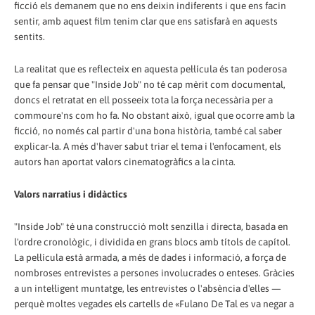
ficció els demanem que no ens deixin indiferents i que ens facin
sentir, amb aquest film tenim clar que ens satisfarà en aquests
sentits.
La realitat que es reflecteix en aquesta pel·lícula és tan poderosa
que fa pensar que "Inside Job" no té cap mèrit com documental,
doncs el retratat en ell posseeix tota la força necessària per a
commoure'ns com ho fa. No obstant això, igual que ocorre amb la
ficció, no només cal partir d'una bona història, també cal saber
explicar-la. A més d'haver sabut triar el tema i l'enfocament, els
autors han aportat valors cinematogràfics a la cinta.
Valors narratius i didàctics
"Inside Job" té una construcció molt senzilla i directa, basada en
l'ordre cronològic, i dividida en grans blocs amb títols de capítol.
La pel·lícula està armada, a més de dades i informació, a força de
nombroses entrevistes a persones involucrades o enteses. Gràcies
a un intel·ligent muntatge, les entrevistes o l'absència d'elles —
perquè moltes vegades els cartells de «Fulano De Tal es va negar a