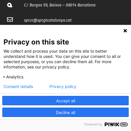
C/ Burgos 59, Baixos – 08014 Barcelona
spccc@
spcgtcatalunya.cat
935 120 481
Privacy on this site
We collect and process your data on this site to better
@CGTCatalunya
understand how it is used. You can give your consent to all or
selected purposes, or you can decline them all. For more
cgtcatalunya
information, see our privacy policy.
CGTCatalunya
Analytics
cgtcatalunya
Consent details
Privacy policy
Accept all
Desenvolupat per
Decline all
Powered by