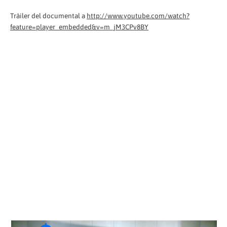
Tràiler del documental a
http://www.youtube.com/watch?
feature=player_embedded&v=m_jM3CPv8BY