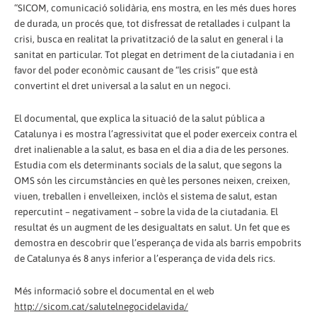
“SICOM, comunicació solidària, ens mostra, en les més dues hores
de durada, un procés que, tot disfressat de retallades i culpant la
crisi, busca en realitat la privatització de la salut en general i la
sanitat en particular. Tot plegat en detriment de la ciutadania i en
favor del poder econòmic causant de “les crisis” que està
convertint el dret universal a la salut en un negoci.
El documental, que explica la situació de la salut pública a
Catalunya i es mostra l’agressivitat que el poder exerceix contra el
dret inalienable a la salut, es basa en el dia a dia de les persones.
Estudia com els determinants socials de la salut, que segons la
OMS són les circumstàncies en què les persones neixen, creixen,
viuen, treballen i envelleixen, inclòs el sistema de salut, estan
repercutint – negativament – sobre la vida de la ciutadania. El
resultat és un augment de les desigualtats en salut. Un fet que es
demostra en descobrir que l’esperança de vida als barris empobrits
de Catalunya és 8 anys inferior a l’esperança de vida dels rics.
Més informació sobre el documental en el web
http://sicom.cat/salutelnegocidelavida/