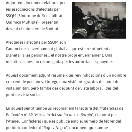
Adjuntem document elaborat per
les associacions d'afectats per
SSQM (Síndrome de Sensibilitat
Química Múltiple) i presentat
davant el ministeri de Sanitat.
Afectades i afectats per SSQM són
l'anunci de l'enverinament global al que estem sotmetent al
planeta i a les persones... el nostre propi enverinament. Una
malaltia, a més, no reconeguda per les autoritats espanyoles.
Aquest document adjunt resumeix les reivindicacions d'un nombre
creixent de persones, i integra una visió íntegra, des del punt de
vista sanitari, però també des del punt de vista laboral i des del
punt de vista social.
En aquest sentit també us recomanem la lectura del
Materiales de
Reflexión
nº 69
"Más allá del sueño de los Borgia"
, elaborat per
l'Ateneu Confederal i que es publica amb el número de febrer del
periòdic confederal
"Rojo y Negro"
, document que també