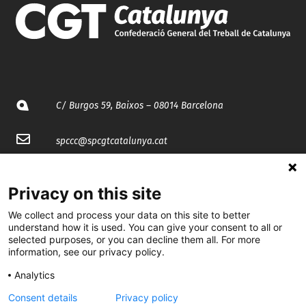
C/ Burgos 59, Baixos – 08014 Barcelona
spccc@
spcgtcatalunya.cat
935 120 481
Privacy on this site
@CGTCatalunya
We collect and process your data on this site to better
understand how it is used. You can give your consent to all or
selected purposes, or you can decline them all. For more
cgtcatalunya
information, see our privacy policy.
CGTCatalunya
Analytics
cgtcatalunya
Consent details
Privacy policy