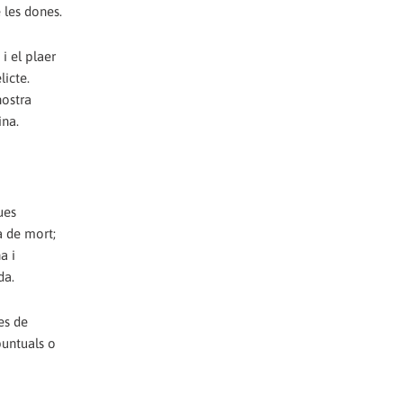
 les dones.
i el plaer
licte.
nostra
ina.
ues
a de mort;
a i
da.
es de
puntuals o