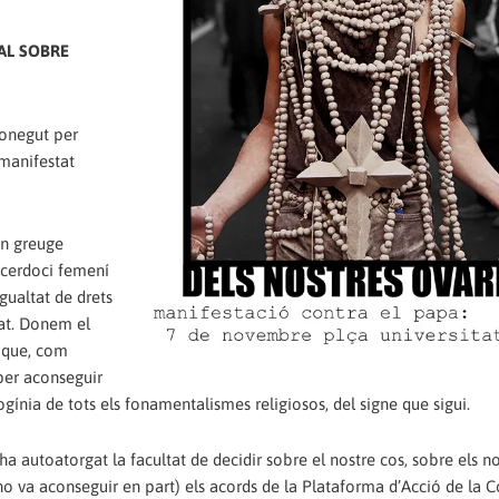
RAL SOBRE
conegut per
 manifestat
 un greuge
sacerdoci femení
gualtat de drets
tat. Donem el
e que, com
 per aconseguir
gínia de tots els fonamentalismes religiosos, del signe que sigui.
’ha autoatorgat la facultat de decidir sobre el nostre cos, sobre els n
(i ho va aconseguir en part) els acords de la Plataforma d’Acció de la 