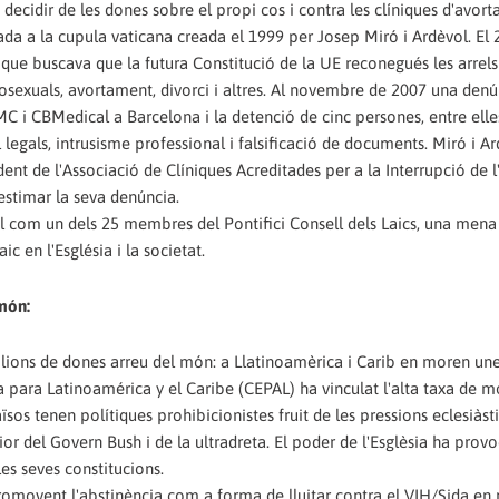
 decidir de les dones sobre el propi cos i contra les clíniques d'avor
igada a la cupula vaticana creada el 1999 per Josep Miró i Ardèvol. El 
 que buscava que la futura Constitució de la UE reconegués les arrels 
osexuals, avortament, divorci i altres. Al novembre de 2007 una denú
C i CBMedical a Barcelona i la detenció de cinc persones, entre elle
 legals, intrusisme professional i falsificació de documents. Miró i A
dent de l'Associació de Clíniques Acreditades per a la Interrupció de 
estimar la seva denúncia.
vol com un dels 25 membres del Pontifici Consell dels Laics, una mena
ic en l'Església i la societat.
 món:
ilions de dones arreu del món: a Llatinoamèrica i Carib en moren un
ara Latinoamérica y el Caribe (CEPAL) ha vinculat l'alta taxa de mo
sos tenen polítiques prohibicionistes fruit de les pressions eclesiàst
rior del Govern Bush i de la ultradreta. El poder de l'Esglèsia ha prov
les seves constitucions.
romovent l'abstinència com a forma de lluitar contra el VIH/Sida en