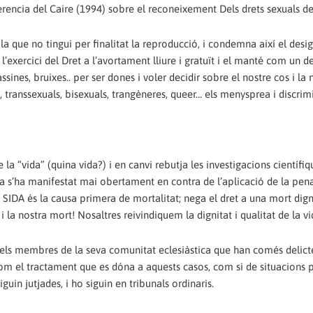
ferencia del Caire (1994) sobre el reconeixement Dels drets sexuals de
 que no tingui per finalitat la reproducció, i condemna així el desig 
l’exercici del Dret a l’avortament lliure i gratuït i el manté com un de
ssines, bruixes.. per ser dones i voler decidir sobre el nostre cos i la 
is, transsexuals, bisexuals, trangèneres, queer… els menysprea i discrim
a “vida” (quina vida?) i en canvi rebutja les investigacions científiq
a s’ha manifestat mai obertament en contra de l’aplicació de la pen
la SIDA és la causa primera de mortalitat; nega el dret a una mort dign
 i la nostra mort! Nosaltres reivindiquem la dignitat i qualitat de la vi
els membres de la seva comunitat eclesiàstica que han comés delict
 com el tractament que es dóna a aquests casos, com si de situacions 
guin jutjades, i ho siguin en tribunals ordinaris.