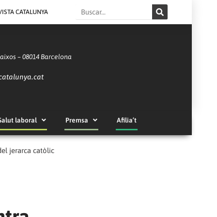
Search
VISTA CATALUNYA
Baixos – 08014 Barcelona
catalunya.cat
Salut laboral
Premsa
Afilia’t
l jerarca catòlic
ntra