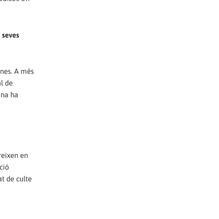
s seves
dones. A més
l de
ana ha
oreixen en
ció
at de culte