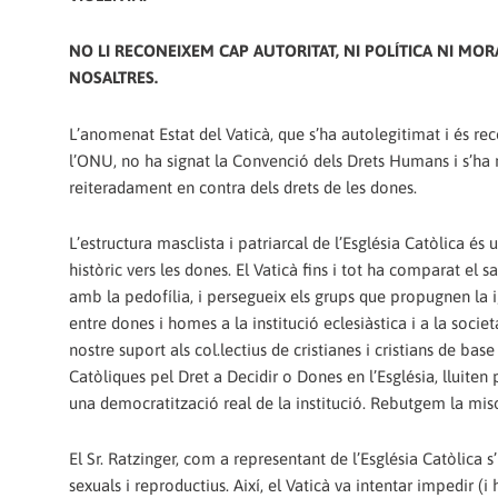
NO LI RECONEIXEM CAP AUTORITAT, NI POLÍTICA NI MO
NOSALTRES.
L’anomenat Estat del Vaticà, que s’ha autolegitimat i és re
l’ONU, no ha signat la Convenció dels Drets Humans i s’ha
reiteradament en contra dels drets de les dones.
L’estructura masclista i patriarcal de l’Església Catòlica és
històric vers les dones. El Vaticà fins i tot ha comparat el 
amb la pedofília, i persegueix els grups que propugnen la i
entre dones i homes a la institució eclesiàstica i a la socie
nostre suport als col.lectius de cristianes i cristians de bas
Catòliques pel Dret a Decidir o Dones en l’Església, lluiten
una democratització real de la institució. Rebutgem la miso
El Sr. Ratzinger, com a representant de l’Església Catòlica s
sexuals i reproductius. Així, el Vaticà va intentar impedir 