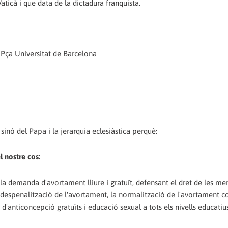
ticà i que data de la dictadura franquista.
Pça Universitat de Barcelona
sinó del Papa i la jerarquia eclesiàstica perquè:
l nostre cos:
e la demanda d'avortament lliure i gratuït, defensant el dret de les me
a despenalització de l'avortament, la normalització de l'avortament 
 d'anticoncepció gratuïts i educació sexual a tots els nivells educatius