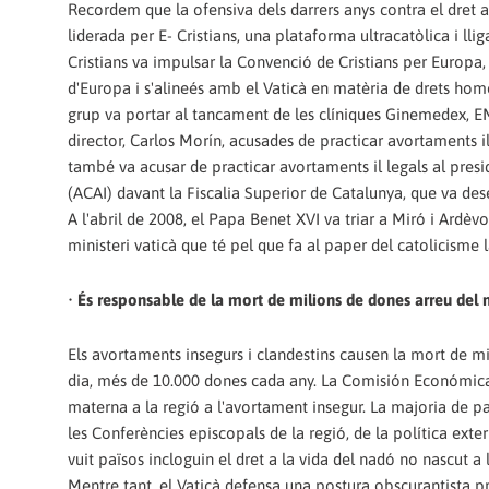
Recordem que la ofensiva dels darrers anys contra el dret a
liderada per E- Cristians, una plataforma ultracatòlica i ll
Cristians va impulsar la Convenció de Cristians per Europa,
d'Europa i s'alineés amb el Vaticà en matèria de drets hom
grup va portar al tancament de les clíniques Ginemedex, EM
director, Carlos Morín, acusades de practicar avortaments il
també va acusar de practicar avortaments il legals al presi
(ACAI) davant la Fiscalia Superior de Catalunya, que va des
A l'abril de 2008, el Papa Benet XVI va triar a Miró i Ardè
ministeri vaticà que té pel que fa al paper del catolicisme la
•
És responsable de la mort de milions de dones arreu del
Els avortaments insegurs i clandestins causen la mort de m
dia, més de 10.000 dones cada any. La Comisión Económica p
materna a la regió a l'avortament insegur. La majoria de paï
les Conferències episcopals de la regió, de la política exte
vuit països incloguin el dret a la vida del nadó no nascut a 
Mentre tant, el Vaticà defensa una postura obscurantista p