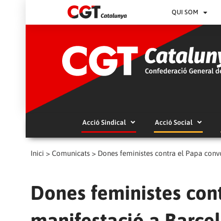
QUI SOM
Acció Sindical
Acció Social
Inici
>
Comunicats
>
Dones feministes contra el Papa convo
Dones feministes con
manifestació a Barce