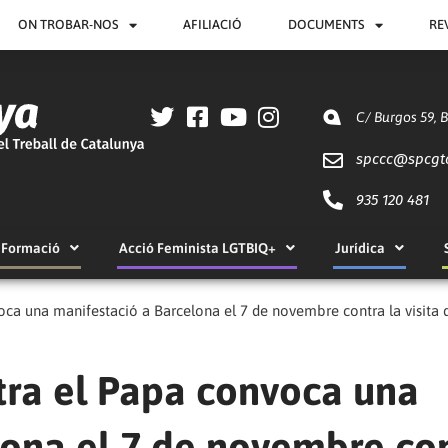
ON TROBAR-NOS
AFILIACIÓ
DOCUMENTS
RE
C/ Burgos 59, 
spccc@
spcgt
935 120 481
Formació
Acció Feminista LGTBIQ+
Jurídica
ca una manifestació a Barcelona el 7 de novembre contra la visita de
tra el Papa convoca una
lona el 7 de novembre co