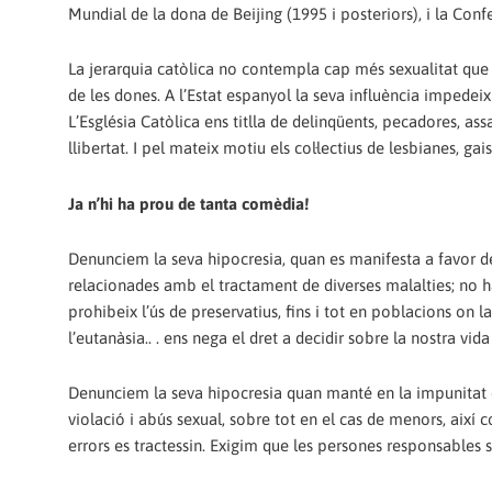
Mundial de la dona de Beijing (1995 i posteriors), i la Con
La jerarquia catòlica no contempla cap més sexualitat que la
de les dones. A l’Estat espanyol la seva influència impedeix 
L’Església Catòlica ens titlla de delinqüents, pecadores, assa
llibertat. I pel mateix motiu els col·lectius de lesbianes, ga
Ja n’hi ha prou de tanta comèdia!
Denunciem la seva hipocresia, quan es manifesta a favor de l
relacionades amb el tractament de diverses malalties; no h
prohibeix l’ús de preservatius, fins i tot en poblacions on 
l’eutanàsia.. . ens nega el dret a decidir sobre la nostra vida
Denunciem la seva hipocresia quan manté en la impunitat 
violació i abús sexual, sobre tot en el cas de menors, així
errors es tractessin. Exigim que les persones responsables si