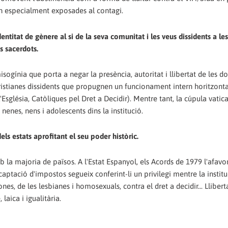
n especialment exposades al contagi.
dentitat de gènere al si de la seva comunitat i les veus dissidents a le
s sacerdots.
misogínia que porta a negar la presència, autoritat i llibertat de les 
cristianes dissidents que propugnen un funcionament intern horitzonta
l'Església, Catòliques pel Dret a Decidir). Mentre tant, la cúpula vatic
 nenes, nens i adolescents dins la institució.
ls estats aprofitant el seu poder històric.
mb la majoria de països. A l'Estat Espanyol, els Acords de 1979 l'afav
aptació d'impostos segueix conferint-li un privilegi mentre la institu
es, de les lesbianes i homosexuals, contra el dret a decidir... Llibert
 laica i igualitària.