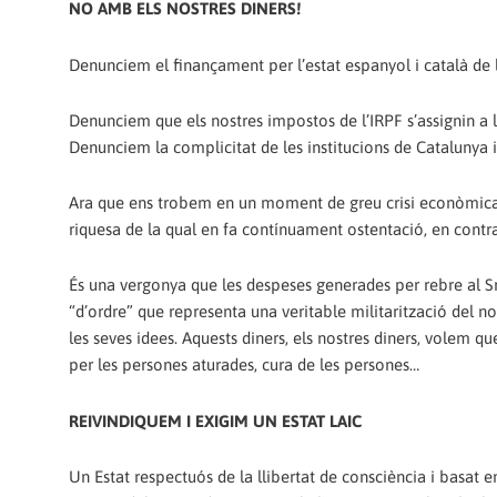
NO AMB ELS NOSTRES DINERS!
Denunciem el finançament per l’estat espanyol i català de l
Denunciem que els nostres impostos de l’IRPF s’assignin a l
Denunciem la complicitat de les institucions de Catalunya i 
Ara que ens trobem en un moment de greu crisi econòmica, é
riquesa de la qual en fa contínuament ostentació, en contra 
És una vergonya que les despeses generades per rebre al Sr
“d’ordre” que representa una veritable militarització del 
les seves idees. Aquests diners, els nostres diners, volem qu
per les persones aturades, cura de les persones…
REIVINDIQUEM I EXIGIM UN ESTAT LAIC
Un Estat respectuós de la llibertat de consciència i basat en 