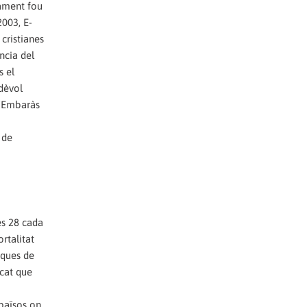
tament fou
2003, E-
cristianes
ncia del
s el
rdèvol
l'Embaràs
 de
es 28 cada
rtalitat
iques de
ocat que
 països on