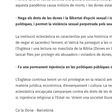
aquesta pandèmia causa milions de morts, i les dones esta
•
Nega els drets de les dones i la llibertat d'opció sexual i i
polítiques, i permet la violència sexual perpetrada pels seu
La institució eclesiàstica es caracteritza per una històrica 
de negar el sacerdoci femení, el Vaticà ha perseguit a les 
l'Esglèsia i una lectura no masclista de la Bíblia (Dones en 
tancat files per protegir els abusadors i violadors de dones,
•
Fa una permanent injerència en les polítiques públiques de
L'Església continua tenint un rol privilegiat en la relació a
materia jurídica, econòmica, d'ensenyament i cultura. La rec
eclesiàstica encapçala campanyes contra els drets de les don
sí, injerència religiosa a l'Estat no. Volem una societat lliure,
Ca la Dona - Barcelona