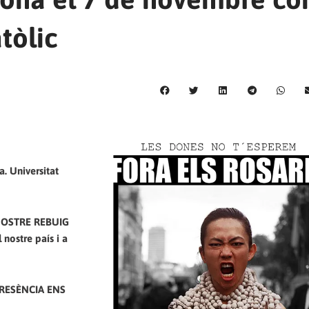
atòlic
. Universitat
L NOSTRE REBUIG
nostre país i a
PRESÈNCIA ENS