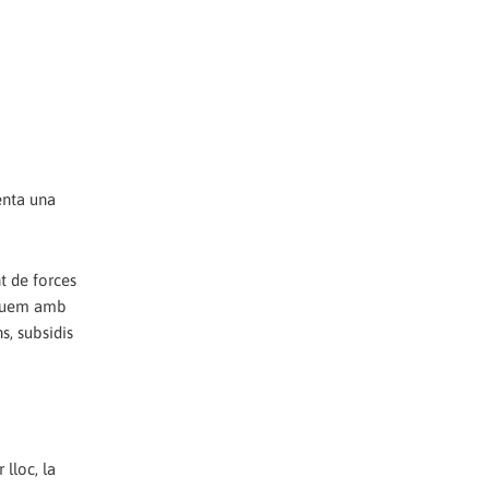
enta una
t de forces
reguem amb
s, subsidis
 lloc, la