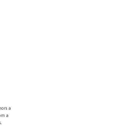
nors a
com a
.