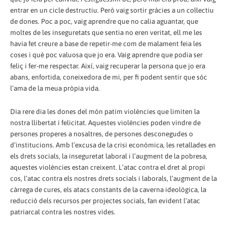
entrar en un cicle destructiu. Però vaig sortir gràcies a un col·lectiu
de dones. Poc a poc, vaig aprendre que no calia aguantar, que
moltes de les inseguretats que sentia no eren veritat, ell me les
havia fet creure a base de repetir-me com de malament feia les
coses i què poc valuosa que jo era. Vaig aprendre que podia ser
feliç i fer-me respectar. Així, vaig recuperar la persona que jo era
abans, enfortida, coneixedora de mi, per fi podent sentir que sóc
l’ama de la meua pròpia vida.
Dia rere dia les dones del món patim violències que limiten la
nostra llibertat i felicitat. Aquestes violències poden vindre de
persones properes a nosaltres, de persones desconegudes o
d’institucions. Amb l’excusa de la crisi econòmica, les retallades en
els drets socials, la inseguretat laboral i l’augment de la pobresa,
aquestes violències estan creixent. L’atac contra el dret al propi
cos, l’atac contra els nostres drets socials i laborals, l’augment de la
càrrega de cures, els atacs constants de la caverna ideològica, la
reducció dels recursos per projectes socials, fan evident l’atac
patriarcal contra les nostres vides.