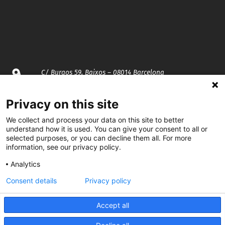
C/ Burgos 59, Baixos – 08014 Barcelona
spccc@
spcgtcatalunya.cat
Privacy on this site
We collect and process your data on this site to better
935 120 481
understand how it is used. You can give your consent to all or
selected purposes, or you can decline them all. For more
information, see our privacy policy.
@CGTCatalunya
Analytics
cgtcatalunya
Consent details
Privacy policy
CGTCatalunya
Accept all
cgtcatalunya