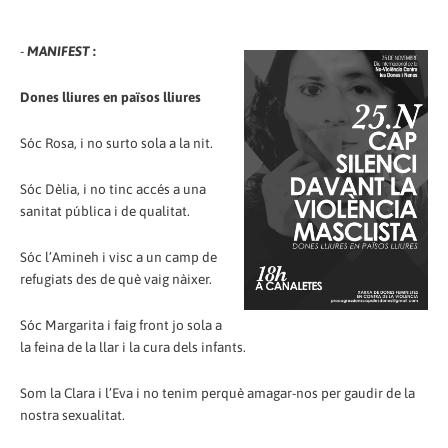
-
MANIFEST
:
Dones lliures en països lliures
Sóc Rosa, i no surto sola a la nit.
Sóc Dèlia, i no tinc accés a una
sanitat pública i de qualitat.
Sóc l’Amineh i visc a un camp de
refugiats des de què vaig nàixer.
Sóc Margarita i faig front jo sola a
la feina de la llar i la cura dels infants.
Som la Clara i l’Eva i no tenim perquè amagar-nos per gaudir de la
nostra sexualitat.