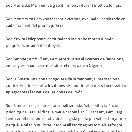
Sóc Maria del Mar i em vaig sentir inferior durant molt de temps.
Sóc Montserrat i em van fer sentir víctima, avaluada i analitzada en
cada moment del procés judicial.
Sóc. Savita Halappanavar ciutadana india i he mort a Irlanda
perquè l’avortament és il·legal.
Sóc Jennifer, amb 17 anys em prostituïren als carrers de Barcelona,
em vaig escapar i van assassinar el meu pare a Nigèria.
Sóc la Bineta, una dona congolesa de la campanya internacional
contra els crims contra les dones als conflictes armats i necessitem
aplegar totes les veus de les dones del món.
Sóc Blanca i vaig ser una dona maltractada. Vaig patir violència
psicològica i sexual dins la meua pròpia llar. Durant anys em vaig
sentir anul·lada com a individua. Lligada per la por vaig esforçar-me
perquè la relació millorés, perquè ell reconegués tots els esforços
que jo feia per canviar, i estiguéssim bé, però mai era prou, així vaig