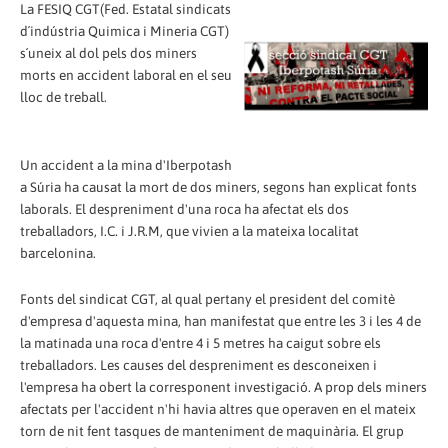
La FESIQ CGT(Fed. Estatal sindicats
d´indústria Quimica i Mineria CGT)
s´uneix al dol pels dos miners
morts en accident laboral en el seu
lloc de treball.
Un accident a la mina d'Iberpotash
a Súria ha causat la mort de dos miners, segons han explicat fonts
laborals. El despreniment d'una roca ha afectat els dos
treballadors, I.C. i J.R.M, que vivien a la mateixa localitat
barcelonina.
Fonts del sindicat CGT, al qual pertany el president del comitè
d'empresa d'aquesta mina, han manifestat que entre les 3 i les 4 de
la matinada una roca d'entre 4 i 5 metres ha caigut sobre els
treballadors. Les causes del despreniment es desconeixen i
l'empresa ha obert la corresponent investigació. A prop dels miners
afectats per l'accident n'hi havia altres que operaven en el mateix
torn de nit fent tasques de manteniment de maquinària. El grup