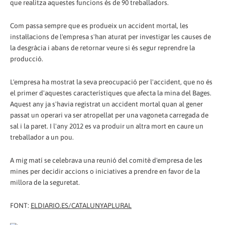
que realitza aquestes funcions és de 90 treballadors.
Com passa sempre que es produeix un accident mortal, les
instal·lacions de l'empresa s'han aturat per investigar les causes de
la desgràcia i abans de retornar veure si és segur reprendre la
producció.
L'empresa ha mostrat la seva preocupació per l'accident, que no és
el primer d'aquestes característiques que afecta la mina del Bages.
Aquest any ja s'havia registrat un accident mortal quan al gener
passat un operari va ser atropellat per una vagoneta carregada de
sal i la paret. I l'any 2012 es va produir un altra mort en caure un
treballador a un pou.
A mig matí se celebrava una reunió del comitè d'empresa de les
mines per decidir accions o iniciatives a prendre en favor de la
millora de la seguretat.
FONT:
ELDIARIO.ES/CATALUNYAPLURAL