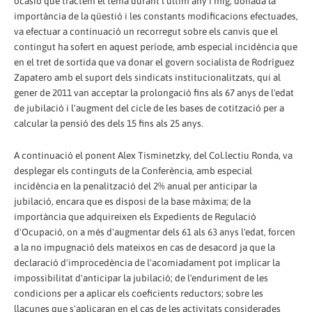
ocasió que tractem el tema durant l'últim any i mig, donada la
importància de la qüestió i les constants modificacions efectuades,
va efectuar a continuació un recorregut sobre els canvis que el
contingut ha sofert en aquest període, amb especial incidència que
en el tret de sortida que va donar el govern socialista de Rodríguez
Zapatero amb el suport dels sindicats institucionalitzats, qui al
gener de 2011 van acceptar la prolongació fins als 67 anys de l'edat
de jubilació i l'augment del cicle de les bases de cotització per a
calcular la pensió des dels 15 fins als 25 anys.
A continuació el ponent Alex Tisminetzky, del Col.lectiu Ronda, va
desplegar els continguts de la Conferència, amb especial
incidència en la penalització del 2% anual per anticipar la
jubilació, encara que es disposi de la base màxima; de la
importància que adquireixen els Expedients de Regulació
d'Ocupació, on a més d'augmentar dels 61 als 63 anys l'edat, forcen
a la no impugnació dels mateixos en cas de desacord ja que la
declaració d'improcedència de l'acomiadament pot implicar la
impossibilitat d'anticipar la jubilació; de l'enduriment de les
condicions per a aplicar els coeficients reductors; sobre les
llacunes que s'aplicaran en el cas de les activitats considerades