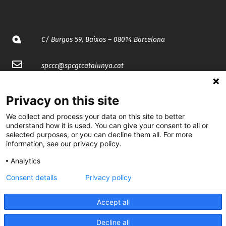
C/ Burgos 59, Baixos – 08014 Barcelona
spccc@
spcgtcatalunya.cat
935 120 481
Privacy on this site
We collect and process your data on this site to better
@CGTCatalunya
understand how it is used. You can give your consent to all or
selected purposes, or you can decline them all. For more
cgtcatalunya
information, see our privacy policy.
CGTCatalunya
Analytics
Consent details
Privacy policy
cgtcatalunya
Accept all
Decline all
Desenvolupat per