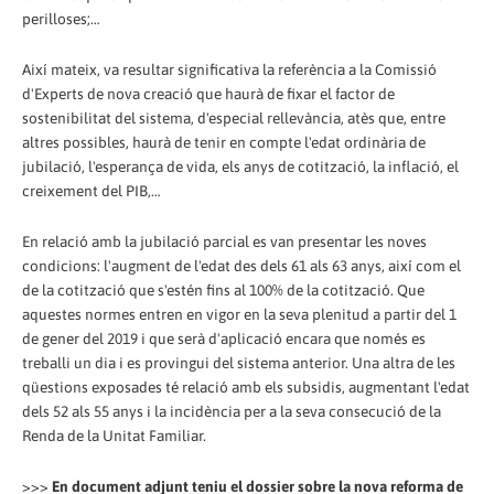
perilloses;…
Així mateix, va resultar significativa la referència a la Comissió
d'Experts de nova creació que haurà de fixar el factor de
sostenibilitat del sistema, d'especial rellevància, atès que, entre
altres possibles, haurà de tenir en compte l'edat ordinària de
jubilació, l'esperança de vida, els anys de cotització, la inflació, el
creixement del PIB,…
En relació amb la jubilació parcial es van presentar les noves
condicions: l'augment de l'edat des dels 61 als 63 anys, així com el
de la cotització que s'estén fins al 100% de la cotització. Que
aquestes normes entren en vigor en la seva plenitud a partir del 1
de gener del 2019 i que serà d'aplicació encara que només es
treballi un dia i es provingui del sistema anterior. Una altra de les
qüestions exposades té relació amb els subsidis, augmentant l'edat
dels 52 als 55 anys i la incidència per a la seva consecució de la
Renda de la Unitat Familiar.
>>>
En document adjunt teniu el dossier sobre la nova reforma de