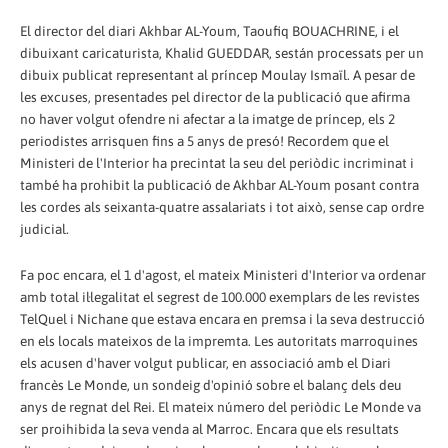
El director del diari Akhbar AL-Youm, Taoufiq BOUACHRINE, i el
dibuixant caricaturista, Khalid GUEDDAR, sestán processats per un
dibuix publicat representant al príncep Moulay Ismaïl. A pesar de
les excuses, presentades pel director de la publicació que afirma
no haver volgut ofendre ni afectar a la imatge de príncep, els 2
periodistes arrisquen fins a 5 anys de presó! Recordem que el
Ministeri de l'Interior ha precintat la seu del periòdic incriminat i
també ha prohibit la publicació de Akhbar AL-Youm posant contra
les cordes als seixanta-quatre assalariats i tot això, sense cap ordre
judicial.
Fa poc encara, el 1 d'agost, el mateix Ministeri d'Interior va ordenar
amb total il·legalitat el segrest de 100.000 exemplars de les revistes
TelQuel i Nichane que estava encara en premsa i la seva destrucció
en els locals mateixos de la impremta. Les autoritats marroquines
els acusen d'haver volgut publicar, en associació amb el Diari
francès Le Monde, un sondeig d'opinió sobre el balanç dels deu
anys de regnat del Rei. El mateix número del periòdic Le Monde va
ser proihibida la seva venda al Marroc. Encara que els resultats