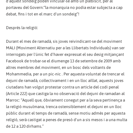
d'aquest sondeig poden vincular-se amb un plebiscit, per al
portaveu del Govern:“la monarquia no podia estar subjecta a cap
debat, fins i tot en el marc d'un sondeig”!
Després la religió:
Durant el mes de ramadà, sis joves reivindicant-se del moviment
MALI (Moviment Alternatiu per a les Llibertats Individuals) van ser
interrogats per l'únic fet d'haver expressat el seu desig mitjançant
Facebook de trobar-se el diumenge 13 de setembre de 2009 amb
altres membres del moviment, en un bosc dels voltants de
Mohammedia, per a un pic-nic . Per aquesta voluntat de trencar el
dejuni de ramadà, col·lectivament i en un lloc aïllat, aquests joves
ciutadans han volgut protestar contra un article del codi penal
(Article 222) que castiga la no observació del dejuni de ramadan al
Marroc: “Aquell que, òbviament conegut per a la seva pertinença a
la religió musulmana, trenca ostensiblement el dejuni en un lloc
públic durant el temps de ramadà, sense motiu admès per aquesta
religió, serà castigat a penes de presó d'un a sis mesos i a una multa
de 12 a 120 dirhams.”