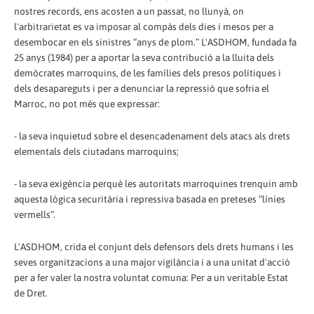
nostres records, ens acosten a un passat, no llunyà, on
l'arbitrarietat es va imposar al compàs dels dies i mesos per a
desembocar en els sinistres “anys de plom.” L'ASDHOM, fundada fa
25 anys (1984) per a aportar la seva contribució a la lluita dels
demòcrates marroquins, de les famílies dels presos polítiques i
dels desapareguts i per a denunciar la repressió que sofria el
Marroc, no pot més que expressar:
- la seva inquietud sobre el desencadenament dels atacs als drets
elementals dels ciutadans marroquins;
- la seva exigència perquè les autoritats marroquines trenquin amb
aquesta lògica securitària i repressiva basada en preteses “línies
vermells”.
L'ASDHOM, crida el conjunt dels defensors dels drets humans i les
seves organitzacions a una major vigilància i a una unitat d'acció
per a fer valer la nostra voluntat comuna: Per a un veritable Estat
de Dret.