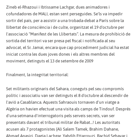
Zineb el-Rhazoui i Ibtissame Lachgar, dues animadores i
cofundadores de MALI, estan sent perseguides. Se'ls va impedir
sortir del país, per a assistir a una trobada-debat a París sobre la
llibertat de consciència i de culte, organitzat el 19 d'octubre per
l'associació “Manifest de les Llibertats”. La mesura de prohibició de
sortida del territori va ser presa pel fiscal i notificada al seu
advocat, el Sr. Jamai, encara que cap procediment judicial ha estat
iniciat contra les dues joves dones i els altres membres del
moviment, detinguts el 13 de setembre de 2009
Finalment, la integritat territorial:
Set militants originaris del Sahara, coneguts pel seu compromís
polític i associatiu van ser detinguts el 8 d'octubre al descendir de
l'avió a Casablanca. Aquests Sahraouis tornaven d'un viatge a
Algèria on havien efectuat una visita als camps de Tindouf. Després
d'una setmana d'interrogatoris pels serveis secrets, van ser
presentats davant el tribunal militar de Rabat…! Les autoritats
acusen als 7 protagonistes (Ali Salem Tamek, Brahim Dahane,
Ahmad Anasiri, Dagja Lachgar, Yahdih Ettarrouzi, Rachid Sghayar i