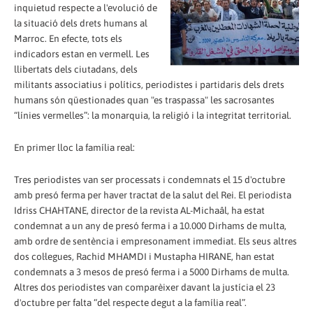
inquietud respecte a l'evolució de
la situació dels drets humans al
Marroc. En efecte, tots els
indicadors estan en vermell. Les
llibertats dels ciutadans, dels
militants associatius i polítics, periodistes i partidaris dels drets
humans són qüestionades quan "es traspassa" les sacrosantes
“línies vermelles”: la monarquia, la religió i la integritat territorial.
En primer lloc la família real:
Tres periodistes van ser processats i condemnats el 15 d'octubre
amb presó ferma per haver tractat de la salut del Rei. El periodista
Idriss CHAHTANE, director de la revista AL-Michaâl, ha estat
condemnat a un any de presó ferma i a 10.000 Dirhams de multa,
amb ordre de sentència i empresonament immediat. Els seus altres
dos col·legues, Rachid MHAMDI i Mustapha HIRANE, han estat
condemnats a 3 mesos de presó ferma i a 5000 Dirhams de multa.
Altres dos periodistes van comparèixer davant la justícia el 23
d'octubre per falta “del respecte degut a la família real”.