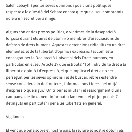
Saleh Lebayhi) per les seves opinions i posicions polítiques
respecte a la qüestió del Sahara encara que que el seu compromís
no era un secret per a ningú.
Alguns són antics presos polítics, o víctimes de la desaparició
forçosa durant els anys de plom i/o membres d'associacions de
defensa de drets humans. Aquestes detencions ridiculitzen un dret
elemental, el de la llibertat d'opinió i expressió, tal com està
consagrat per la Declaració Universal dels Drets humans, en
particular, en el seu Article 19 que estípula: “Tot individu té dret a la
llibertat d'opinió i d'expressió, el que implica el dret a no ser
perseguit per les seves opinions i el de buscar, rebre i estendre,
sense consideració de fronteres, informacions i idees pel mitjà
d'expressió que sigui.” Un tribunal militar i el ressorgiment d'una
campanya de linxament informatiu fan témer el pitjor per als 7
detinguts en particular i per a les llibertats en general.
Vigilància
El vent que bufa sobre el nostre país, fa reviure el nostre dolor i els