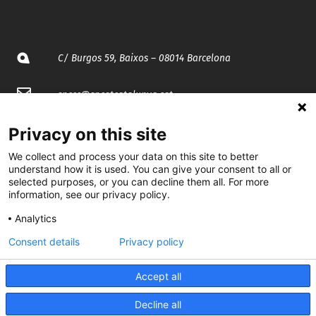
C/ Burgos 59, Baixos – 08014 Barcelona
spccc@
spcgtcatalunya.cat
935 120 481
Privacy on this site
We collect and process your data on this site to better
understand how it is used. You can give your consent to all or
@CGTCatalunya
selected purposes, or you can decline them all. For more
information, see our privacy policy.
cgtcatalunya
Analytics
CGTCatalunya
Consent details
Privacy policy
cgtcatalunya
Accept all
Decline all
Desenvolupat per