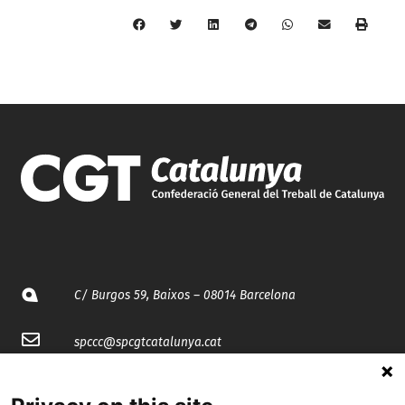
C/ Burgos 59, Baixos – 08014 Barcelona
spccc@
spcgtcatalunya.cat
935 120 481