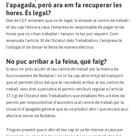
l'apagada, però ara em fa recuperar les
hores. És legal?
Des de CGT entenem que no és legal. Si estaves al centre de treball i
el teu cap t'envia a casa, l'empresa és responsable de pagar-te les
hores que no s'han treballat i tampoc te les pot requerir. Com
assenyala l'article 30 de l'Estatut dels Treballadors, l'empresa té
l'obligació de donar-te feina de manera efectiva.
No puc arribar a la feina, què faig?
Si avui no pots acudir al teu centre de treball per la manca de
funcionament de Rodalies i no hi ha cap altre mitjà de transport
que et permeti (dins del que és raonable) arribar al teu centre de
treball, tens dret a percebre el permís retribuït regulat a l’article
37.3 g) de l’Estatut dels Treballadors que estableix fins a 4 dies de
permís per impossibilitat d’assistència al centre de treball per la
situació d’apagada general que es va produir ahir i que encara avui
afecta el servei de Rodalies.
Tingues present que si ahir el teu cap et va fer marxar a casa per