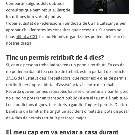
Compartim alguns dels dubtes i
consultes que hem rebut al llarg de
les últimes hores. Aquí podràs
trobar el
llistat de Federacions i Sindicats de CGT a Catalunya
, per
apropar-t'hi i fer totes les consultes que necessitis. Si encara no
t'has
afiliat a CGT
, fes-ho. Només organitzades podem defensar els
nostres drets!
Tinc un permís retribuït de 4 dies?
Sí, com a persona treballadora tens un permís retribuït. En cas de
no poder arribar al teu centre de treball, estem parlant de l'article
37.3.G de l'Estatut dels Treballadors, que reconeix 4 dies de permís
retribuït per impossibilitat d'assistència al centre de treball.
Recorda que en termes raonables hauries d'intentar arribar-hi, però
no si no ho pots fer en transport públic -si era el teu mitjà habitual-
i en condicions dignes, tens drets a gaudir d'aquest permís. D'altra
banda, si un familiar ha tingut un accident o malaltia, pots disposar
de 4 dies de permís retribuït per força major.
El meu cap em va enviar a casa durant