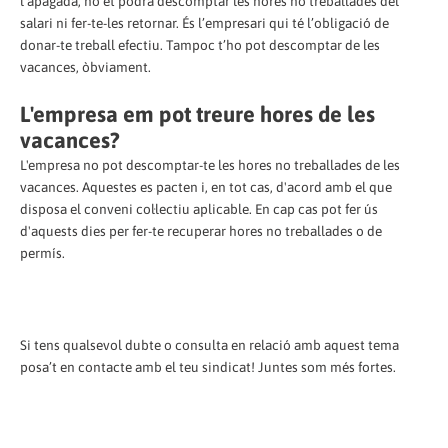
l’apagada, no et podrà descomptar les hores no treballades del
salari ni fer-te-les retornar. És l’empresari qui té l’obligació de
donar-te treball efectiu. Tampoc t’ho pot descomptar de les
vacances, òbviament.
L'empresa em pot treure hores de les
vacances?
L'empresa no pot descomptar-te les hores no treballades de les
vacances. Aquestes es pacten i, en tot cas, d'acord amb el que
disposa el conveni col·lectiu aplicable. En cap cas pot fer ús
d'aquests dies per fer-te recuperar hores no treballades o de
permís.
Si tens qualsevol dubte o consulta en relació amb aquest tema
posa’t en contacte amb el teu sindicat! Juntes som més fortes.