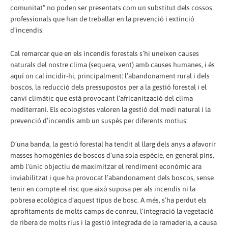
comunitat” no poden ser presentats com un substitut dels cossos
professionals que han de treballar en la prevenció i extinció
d’incendis.
Cal remarcar que en els incendis forestals s’hi uneixen causes
naturals del nostre clima (sequera, vent) amb causes humanes, i és
aquí on cal incidir-hi, principalment: l’abandonament rural i dels
boscos, la reducció dels pressupostos per a la gestió forestal i el
canvi climàtic que està provocant l’africanització del clima
mediterrani. Els ecologistes valoren la gestió del medi natural i la
prevenció d’incendis amb un suspès per diferents motius:
D’una banda, la gestió forestal ha tendit al llarg dels anys a afavorir
masses homogènies de boscos d’una sola espècie, en general pins,
amb l’únic objectiu de maximitzar el rendiment econòmic ara
inviabilitzat i que ha provocat l’abandonament dels boscos, sense
tenir en compte el risc que això suposa per als incendis ni la
pobresa ecològica d’aquest tipus de bosc. A més, s’ha perdut els
aprofitaments de molts camps de conreu, l’integració la vegetació
de ribera de molts rius i la gestió integrada de la ramaderia, a causa