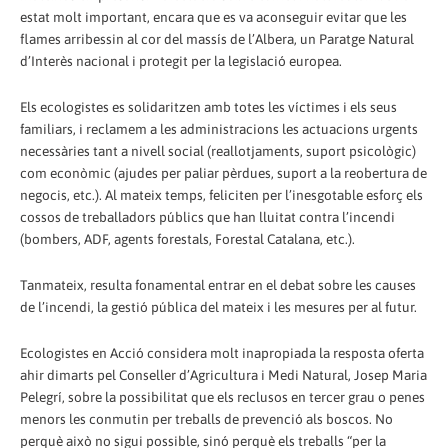
estat molt important, encara que es va aconseguir evitar que les
flames arribessin al cor del massís de l’Albera, un Paratge Natural
d’Interès nacional i protegit per la legislació europea.
Els ecologistes es solidaritzen amb totes les víctimes i els seus
familiars, i reclamem a les administracions les actuacions urgents
necessàries tant a nivell social (reallotjaments, suport psicològic)
com econòmic (ajudes per paliar pèrdues, suport a la reobertura de
negocis, etc.). Al mateix temps, feliciten per l’inesgotable esforç els
cossos de treballadors públics que han lluitat contra l’incendi
(bombers, ADF, agents forestals, Forestal Catalana, etc.).
Tanmateix, resulta fonamental entrar en el debat sobre les causes
de l’incendi, la gestió pública del mateix i les mesures per al futur.
Ecologistes en Acció considera molt inapropiada la resposta oferta
ahir dimarts pel Conseller d’Agricultura i Medi Natural, Josep Maria
Pelegrí, sobre la possibilitat que els reclusos en tercer grau o penes
menors les conmutin per treballs de prevenció als boscos. No
perquè això no sigui possible, sinó perquè els treballs “per la