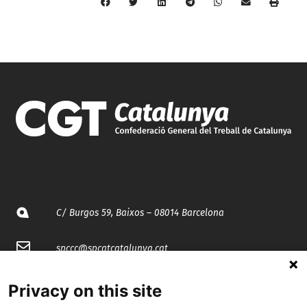
C/ Burgos 59, Baixos – 08014 Barcelona
spccc@
spcgtcatalunya.cat
935 120 481
Privacy on this site