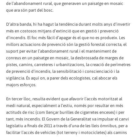
de l’abandonament rural, que generaven un paisatge en mosaic
que ara són part del bosc.
D’altra banda, hi ha hagut la tendència durant molts anys d’invertir
més en costosos mitjans d’extinció que en gestió i prevenció
d’incendis. El foc més fàcil d’apagar és el que no es produeix. Les
millors actuacions de prevenció són la gestió forestal correcta, el
suport per evitar l’abandonament rural i el manteniment de
conreus en un paisatge en mosaic, la desbrossada de marges de
pistes, camins, carreteres i urbanitzacions, la creació de perímetres
de prevenció d’incendis, la sensibilitació i conscienciació i la
vigilància. És aquí on, a parer dels ecologistes, cal abocar els
majors esforços.
En tercer lloc, resulta evident que afavorir l’accés motoritzat al
medi natural, especialment a l’estiu, només por resultar en més
actituds de risc (com llençar burilles de cigarretes enceses) i per
tant, més incendis. El Govern de la Generalitat va impulsar el canvi
legislatiu a finals de 2011 a través d’una de les lleis òmnibus, per a
facilitar l’accés de vehicles (tot terreny i motocicletes) als camins