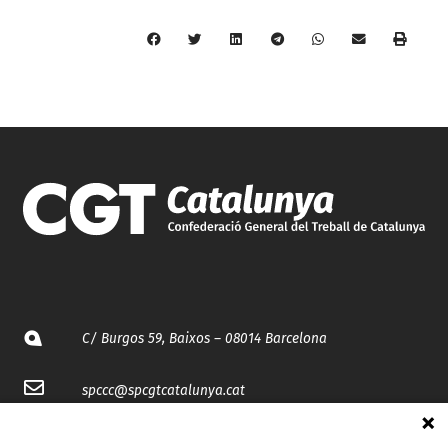
C/ Burgos 59, Baixos – 08014 Barcelona
spccc@
spcgtcatalunya.cat
935 120 481