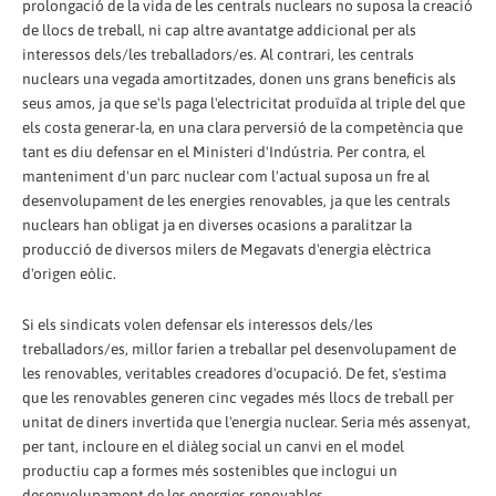
prolongació de la vida de les centrals nuclears no suposa la creació
de llocs de treball, ni cap altre avantatge addicional per als
interessos dels/les treballadors/es. Al contrari, les centrals
nuclears una vegada amortitzades, donen uns grans beneficis als
seus amos, ja que se'ls paga l'electricitat produïda al triple del que
els costa generar-la, en una clara perversió de la competència que
tant es diu defensar en el Ministeri d'Indústria. Per contra, el
manteniment d'un parc nuclear com l'actual suposa un fre al
desenvolupament de les energies renovables, ja que les centrals
nuclears han obligat ja en diverses ocasions a paralitzar la
producció de diversos milers de Megavats d'energia elèctrica
d'origen eòlic.
Si els sindicats volen defensar els interessos dels/les
treballadors/es, millor farien a treballar pel desenvolupament de
les renovables, veritables creadores d'ocupació. De fet, s'estima
que les renovables generen cinc vegades més llocs de treball per
unitat de diners invertida que l'energia nuclear. Seria més assenyat,
per tant, incloure en el diàleg social un canvi en el model
productiu cap a formes més sostenibles que inclogui un
desenvolupament de les energies renovables.