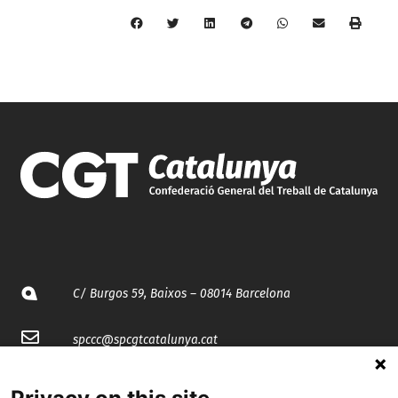
C/ Burgos 59, Baixos – 08014 Barcelona
spccc@
spcgtcatalunya.cat
935 120 481