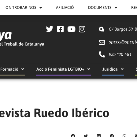
ON TROBAR-NOS
AFILIACIÓ
DOCUMENTS
RE
C/ Burgos 59, 
spccc@
spcgt
935 120 481
Formació
Acció Feminista LGTBIQ+
Jurídica
o
revista Ruedo Ibérico