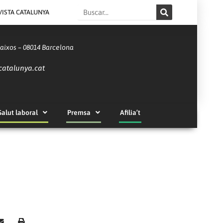
Search
VISTA CATALUNYA
Baixos – 08014 Barcelona
catalunya.cat
Salut laboral
Premsa
Afilia’t