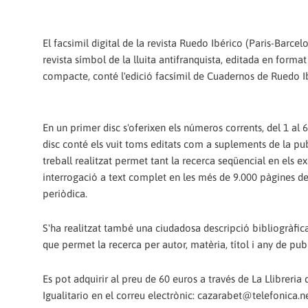
El facsimil digital de la revista Ruedo Ibérico (Paris-Barcel
revista símbol de la lluita antifranquista, editada en forma
compacte, conté l'edició facsímil de Cuadernos de Ruedo I
En un primer disc s'oferixen els números corrents, del 1 al 
disc conté els vuit toms editats com a suplements de la pub
treball realitzat permet tant la recerca seqüencial en els 
interrogació a text complet en les més de 9.000 pàgines de
periòdica.
S'ha realitzat també una ciudadosa descripció bibliogràfica
que permet la recerca per autor, matèria, títol i any de pub
Es pot adquirir al preu de 60 euros a través de La Llibreria
Igualitario en el correu electrònic: cazarabet@telefonica.n