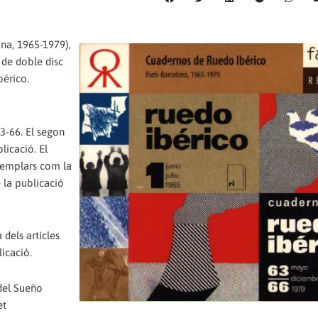
ona, 1965-1979),
t de doble disc
bérico.
63-66. El segon
licació. El
exemplars com la
 la publicació
 dels articles
licació.
 del Sueño
et