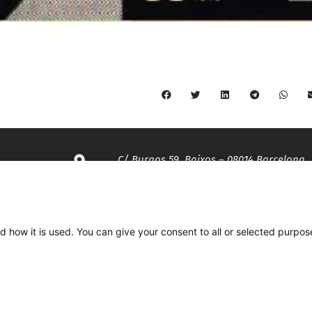
C/ Burgos 59, Baixos – 08014 Barcelona
spccc@
spcgtcatalunya.cat
d how it is used. You can give your consent to all or selected purpos
935 120 481
Desenvolupat per