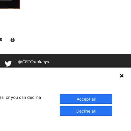
@CGTCatalunya
cgtcatalunya
CGTCatalunya
cgtcatalunya
es, or you can decline
Accept all
Decline all