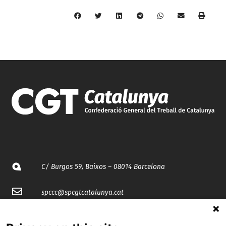
C/ Burgos 59, Baixos – 08014 Barcelona
spccc@
spcgtcatalunya.cat
935 120 481