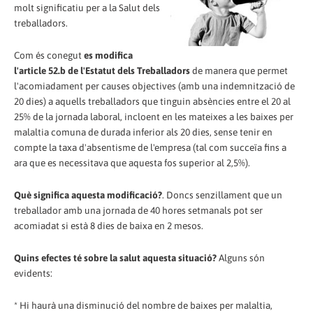
molt significatiu per a la Salut dels
treballadors.
Com és conegut
es modifica
l'article 52.b de l'Estatut dels Treballadors
de manera que permet
l'acomiadament per causes objectives (amb una indemnització de
20 dies) a aquells treballadors que tinguin absències entre el 20 al
25% de la jornada laboral, incloent en les mateixes a les baixes per
malaltia comuna de durada inferior als 20 dies, sense tenir en
compte la taxa d'absentisme de l'empresa (tal com succeïa fins a
ara que es necessitava que aquesta fos superior al 2,5%).
Què significa aquesta modificació?
. Doncs senzillament que un
treballador amb una jornada de 40 hores setmanals pot ser
acomiadat si està 8 dies de baixa en 2 mesos.
Quins efectes té sobre la salut aquesta situació?
Alguns són
evidents:
* Hi haurà una disminució del nombre de baixes per malaltia,