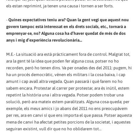
els estan reprimint, ja tenen una causa i tornen a ser forts.
-
Quines expectatives teniu ara? Quan la gent vegi que aquest nou
govern tampoc està interessat en els drets socials, etc., tornarà a
emprenyar-se, no? Alguna cosa ha d’haver quedat de més de dos
anys i mig d’experiència revolucionària…
M.E.- La situació ara està pràcticament fora de control. Malgrat tot,
ara la gent té la idea que poden fer alguna cosa, potser no ho
recorden, però ho tenen dins. Va per onades des del 2011: pugem, hi
ha un procés democràtic, vénen els militars i la cosa baixa, i cap
amunt i cap avall altra vegada. Quan passarà i què farem no ho
sabem encara. Protestar al carrer per protestar, ara és inútil, estem
repetint la història una i altra vegada. Potser podem trobar una
solució, però ara mateix estem paralitzats. Alguna cosa queda; per
exemple, els meus amics i jo abans del 2011 no ens preocupàvem
per res, ara en canvi sí que ens importa el que passa. Potser aquesta
mena de canvi ha afectat petites porcions de la societat, i aquestes
seguiran existint, vull dir que no ho oblidarem tot…