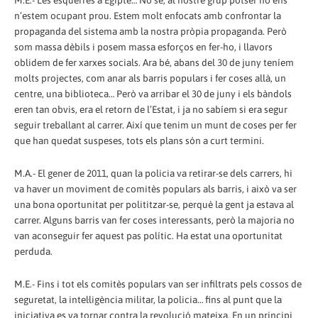
M.E.- Les esquerres a Egipte… No sé, al nostre grup potser no ens
n’estem ocupant prou. Estem molt enfocats amb confrontar la
propaganda del sistema amb la nostra pròpia propaganda. Però
som massa dèbils i posem massa esforços en fer-ho, i llavors
oblidem de fer xarxes socials. Ara bé, abans del 30 de juny teníem
molts projectes, com anar als barris populars i fer coses allà, un
centre, una biblioteca… Però va arribar el 30 de juny i els bàndols
eren tan obvis, era el retorn de l’Estat, i ja no sabíem si era segur
seguir treballant al carrer. Així que tenim un munt de coses per fer
que han quedat suspeses, tots els plans són a curt termini.
M.A.- El gener de 2011, quan la policia va retirar-se dels carrers, hi
va haver un moviment de comitès populars als barris, i això va ser
una bona oportunitat per polititzar-se, perquè la gent ja estava al
carrer. Alguns barris van fer coses interessants, però la majoria no
van aconseguir fer aquest pas polític. Ha estat una oportunitat
perduda.
M.E.- Fins i tot els comitès populars van ser infiltrats pels cossos de
seguretat, la intel·ligència militar, la policia… fins al punt que la
iniciativa es va tornar contra la revolució mateixa. En un principi