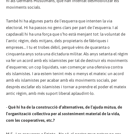
ni als Germans Musulmans, que han intentat desmobilitzar els
moviments socials.
També hi ha algunes parts de l’esquerra que intenten la via
electoral. Hi ha passos no gens clars per part de l’esquerra. I al
capdavall hi ha una força que s’ho està menjant tot: la voluntat de
l’antic règim, dels mitjans, dels propietaris de fàbriques i
empreses… I tu et trobes dèbil, perquè véns de quaranta o
cinquanta anys sota una dictadura militar. Als anys setanta el règim
va fer un acord amb els islamistes per tal de destruir els moviments
d’esquerres; un cop liquidats, van començar una ofensiva contra
els islamistes. I ara estem tenint més o menys el mateix: un acord
amb els islamistes per acabar amb els moviments socials, per
després esclafar els islamistes i tornar a prendre el poder el mateix
antic règim, amb més suport liberal aplaudint-lo.
-
Què hi ha de la construcció d’alternatives, de l’ajuda mútua, de
l’organització col·lectiva per al sosteniment material de la vida,
com les cooperatives, etc.?