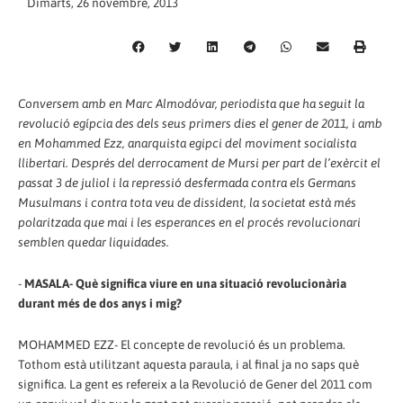
Dimarts, 26 novembre, 2013
Conversem amb en Marc Almodóvar, periodista que ha seguit la
revolució egípcia des dels seus primers dies el gener de 2011, i amb
en Mohammed Ezz, anarquista egipci del moviment socialista
llibertari. Després del derrocament de Mursi per part de l’exèrcit el
passat 3 de juliol i la repressió desfermada contra els Germans
Musulmans i contra tota veu de dissident, la societat està més
polaritzada que mai i les esperances en el procés revolucionari
semblen quedar liquidades.
-
MASALA- Què significa viure en una situació revolucionària
durant més de dos anys i mig?
MOHAMMED EZZ- El concepte de revolució és un problema.
Tothom està utilitzant aquesta paraula, i al final ja no saps què
significa. La gent es refereix a la Revolució de Gener del 2011 com