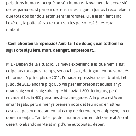
pels drets humans, perquè no són humans. Novament la perversió
de les paraules: si parlem de terroristes, siguem justos i reconeixem
que tots dos bàndols estan sent terroristes. Què estan fent sinó
l’exèrcit, la policia? No terroritzen les persones? Si les estan
matant!
-
Com afronteu la repressió? Amb tant de dolor, quan tothom ha
sigut o té algú ferit, mort, detingut, empresonat…
M.E.- Depèn de la situació. La meva experiència és que hem sigut
colpejats tot aquest temps, ser apallissat, detingut i empresonat és
el normal. A principis de 2011, l’onada repressiva va ser brutal, i el
juliol de 2013 encara pitjor. Jo vaig ser empresonat aquest any;
quan vaig sortir, vaig saber que hi havia 1.800 detinguts, però
encara hi havia 400 persones desaparegudes. A la presó estàvem
amuntegats, però almenys prenien nota del teu nom; en altres
casos et posen directament al camp de detenció, et colpegen, no et
donen menjar… També et poden matar al carrer i deixar-te allà, o al
desert, o abandonar-te al mig d’una autopista… depèn.