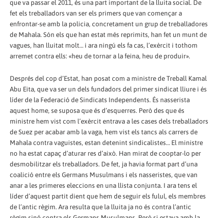
que va passar el 2011, és una part important de la lluita social. De
fet els treballadors van ser els primers que van començar a
enfrontar-se amb la policia, concretament un grup de treballadores
de Mahala. Són els que han estat més reprimits, han fet un munt de
vagues, han lluitat molt… i ara ningú els fa cas, l’exèrcit i tothom
arremet contra ells: «heu de tornar a la feina, heu de produir».
Després del cop d’Estat, han posat com a ministre de Treball Kamal
Abu Eita, que va ser un dels fundadors del primer sindicat lliure i és
líder de la Federació de Sindicats Independents. És nasserista
aquest home, se suposa que és d’esquerres. Però des que és
ministre hem vist com l’exèrcit entrava a les cases dels treballadors
de Suez per acabar amb la vaga, hem vist els tancs als carrers de
Mahala contra vaguistes, estan detenint sindicalistes… El ministre
no ha estat capaç d’aturar res d’això. Han mirat de cooptar-lo per
desmobilitzar els treballadors. De fet, ja havia format part d’una
coalició entre els Germans Musulmans i els nasseristes, que van
anar a les primeres eleccions en una llista conjunta. I ara tens el
líder d’aquest partit dient que hem de seguir els fulul, els membres
de l’antic règim. Ara resulta que la lluita ja no és contra l’antic
règim sinó contra els Germans Musulmans. Però si estava amb la