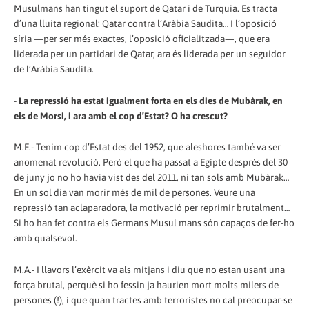
Musulmans han tingut el suport de Qatar i de Turquia. Es tracta
d’una lluita regional: Qatar contra l’Aràbia Saudita… I l’oposició
síria —per ser més exactes, l’oposició oficialitzada—, que era
liderada per un partidari de Qatar, ara és liderada per un seguidor
de l’Aràbia Saudita.
-
La repressió ha estat igualment forta en els dies de Mubàrak, en
els de Morsi, i ara amb el cop d’Estat? O ha crescut?
M.E.- Tenim cop d’Estat des del 1952, que aleshores també va ser
anomenat revolució. Però el que ha passat a Egipte després del 30
de juny jo no ho havia vist des del 2011, ni tan sols amb Mubàrak…
En un sol dia van morir més de mil de persones. Veure una
repressió tan aclaparadora, la motivació per reprimir brutalment…
Si ho han fet contra els Germans Musul mans són capaços de fer-ho
amb qualsevol.
M.A.- I llavors l’exèrcit va als mitjans i diu que no estan usant una
força brutal, perquè si ho fessin ja haurien mort molts milers de
persones (!), i que quan tractes amb terroristes no cal preocupar-se