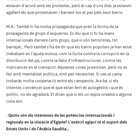
estaven d’acord amb les protestes, però al cap d’uns dies ja estaven
agafant els que protestaven i barrant-los el pas pels seus barris.
M.A.- També hi ha molta propaganda que pren la forma de la
propaganda de grups d’esquerres. Es diu que si hi ha mans
internacionals darrere certs grups, que si són terroristes, tot
barrejat… Però també s’ha de dir que els barris populars ja han estat
treballant en l’ajuda mútua, com la lluita contra la corrupció en la
distribució del pa, contra la falta d’infraestructures, contra les
mancances en el transport. Aquestes coses ja existien, però no es
fan amb mentalitat política, sinó per necessitat. Si vas al camp
trobaràs molta cooperació entre els camperols. Ara bé, si els
intentes convèncer que el que estan fent és autogestió i que és
polític, no els agradarà. Et diran que si ets un espia israelià o alguna
cosa així.
-
Quins són els interessos de les potències internacionals i
regionals en la situació d’Egipte? L’exèrcit egipci té el suport dels
Estats Units i de l’Aràbia Saudita…