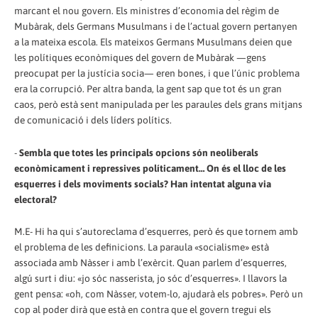
marcant el nou govern. Els ministres d’economia del règim de
Mubàrak, dels Germans Musulmans i de l’actual govern pertanyen
a la mateixa escola. Els mateixos Germans Musulmans deien que
les polítiques econòmiques del govern de Mubàrak —gens
preocupat per la justícia socia— eren bones, i que l’únic problema
era la corrupció. Per altra banda, la gent sap que tot és un gran
caos, però està sent manipulada per les paraules dels grans mitjans
de comunicació i dels líders polítics.
-
Sembla que totes les principals opcions són neoliberals
econòmicament i repressives políticament… On és el lloc de les
esquerres i dels moviments socials? Han intentat alguna via
electoral?
M.E- Hi ha qui s’autoreclama d’esquerres, però és que tornem amb
el problema de les definicions. La paraula «socialisme» està
associada amb Nàsser i amb l’exèrcit. Quan parlem d’esquerres,
algú surt i diu: «jo sóc nasserista, jo sóc d’esquerres». I llavors la
gent pensa: «oh, com Nàsser, votem-lo, ajudarà els pobres». Però un
cop al poder dirà que està en contra que el govern tregui els