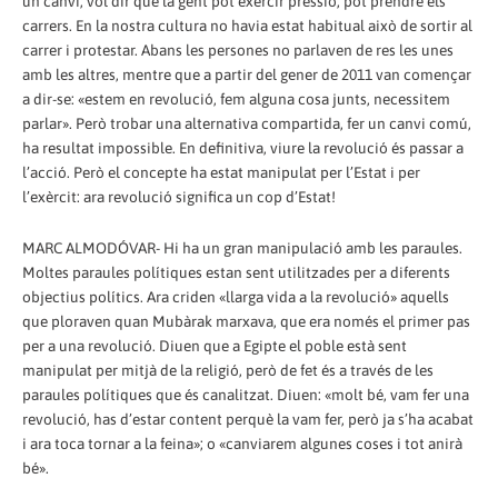
un canvi; vol dir que la gent pot exercir pressió, pot prendre els
carrers. En la nostra cultura no havia estat habitual això de sortir al
carrer i protestar. Abans les persones no parlaven de res les unes
amb les altres, mentre que a partir del gener de 2011 van començar
a dir-se: «estem en revolució, fem alguna cosa junts, necessitem
parlar». Però trobar una alternativa compartida, fer un canvi comú,
ha resultat impossible. En definitiva, viure la revolució és passar a
l’acció. Però el concepte ha estat manipulat per l’Estat i per
l’exèrcit: ara revolució significa un cop d’Estat!
MARC ALMODÓVAR- Hi ha un gran manipulació amb les paraules.
Moltes paraules polítiques estan sent utilitzades per a diferents
objectius polítics. Ara criden «llarga vida a la revolució» aquells
que ploraven quan Mubàrak marxava, que era només el primer pas
per a una revolució. Diuen que a Egipte el poble està sent
manipulat per mitjà de la religió, però de fet és a través de les
paraules polítiques que és canalitzat. Diuen: «molt bé, vam fer una
revolució, has d’estar content perquè la vam fer, però ja s’ha acabat
i ara toca tornar a la feina»; o «canviarem algunes coses i tot anirà
bé».