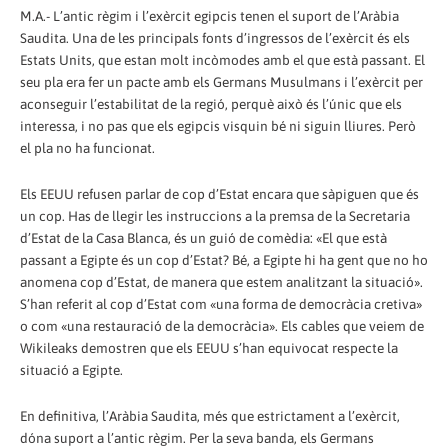
M.A.- L’antic règim i l’exèrcit egipcis tenen el suport de l’Aràbia
Saudita. Una de les principals fonts d’ingressos de l’exèrcit és els
Estats Units, que estan molt incòmodes amb el que està passant. El
seu pla era fer un pacte amb els Germans Musulmans i l’exèrcit per
aconseguir l’estabilitat de la regió, perquè això és l’únic que els
interessa, i no pas que els egipcis visquin bé ni siguin lliures. Però
el pla no ha funcionat.
Els EEUU refusen parlar de cop d’Estat encara que sàpiguen que és
un cop. Has de llegir les instruccions a la premsa de la Secretaria
d’Estat de la Casa Blanca, és un guió de comèdia: «El que està
passant a Egipte és un cop d’Estat? Bé, a Egipte hi ha gent que no ho
anomena cop d’Estat, de manera que estem analitzant la situació».
S’han referit al cop d’Estat com «una forma de democràcia cretiva»
o com «una restauració de la democràcia». Els cables que veiem de
Wikileaks demostren que els EEUU s’han equivocat respecte la
situació a Egipte.
En definitiva, l’Aràbia Saudita, més que estrictament a l’exèrcit,
dóna suport a l’antic règim. Per la seva banda, els Germans