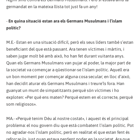
germandat en la mateixa llista tot just fa un any!
-
En quina situació estan ara els Germans Musulmans i l’islam
polític?
M.E.- Estan en una situació difícil, però els seus líders també s’estan
beneficiant del que està passant. Ara tenen víctimes i màrtirs, i
saben jugar molt bé amb això, ho han fet durant vuitanta anys.
Quan els Germans Musulmans van pujar al poder, la major part de
la societat va començar a qüestionar-se l’islam polític. Aquell era
un bon moment per començar alguna cosa secular; en lloc d’això,
han decidit aturar els Germans Musulmans i treure’ls fora. Han
guanyat un munt de simpatitzants perquè són víctimes i ho
exploten: «Per què ens maten? Perquè estem en el correcte, perquè
som religiosos».
MA.- «Perquè tenim Déu al nostre costat», i aquest és el principal
problema: el nou govern diu que està combatent l’islam polític. Pot
no agradar-nos l’islam polític, però en realitat el que estan fent és
reforçar-lo, just quan estava perdent poder en la societat. Ara que