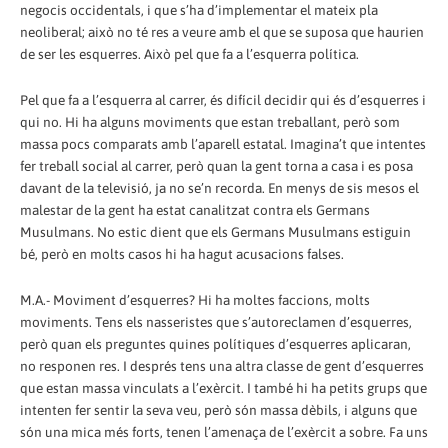
negocis occidentals, i que s’ha d’implementar el mateix pla
neoliberal; això no té res a veure amb el que se suposa que haurien
de ser les esquerres. Això pel que fa a l’esquerra política.
Pel que fa a l’esquerra al carrer, és difícil decidir qui és d’esquerres i
qui no. Hi ha alguns moviments que estan treballant, però som
massa pocs comparats amb l’aparell estatal. Imagina’t que intentes
fer treball social al carrer, però quan la gent torna a casa i es posa
davant de la televisió, ja no se’n recorda. En menys de sis mesos el
malestar de la gent ha estat canalitzat contra els Germans
Musulmans. No estic dient que els Germans Musulmans estiguin
bé, però en molts casos hi ha hagut acusacions falses.
M.A.- Moviment d’esquerres? Hi ha moltes faccions, molts
moviments. Tens els nasseristes que s’autoreclamen d’esquerres,
però quan els preguntes quines polítiques d’esquerres aplicaran,
no responen res. I després tens una altra classe de gent d’esquerres
que estan massa vinculats a l’exèrcit. I també hi ha petits grups que
intenten fer sentir la seva veu, però són massa dèbils, i alguns que
són una mica més forts, tenen l’amenaça de l’exèrcit a sobre. Fa uns