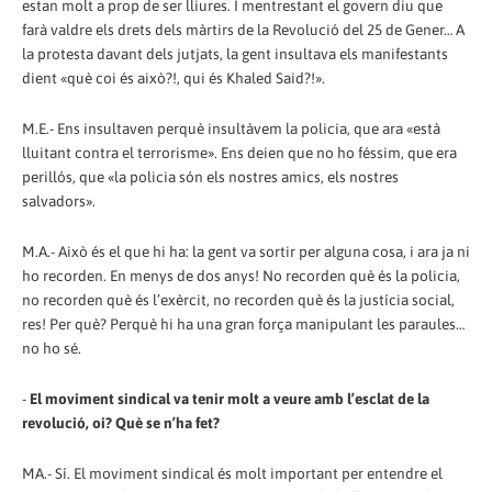
estan molt a prop de ser lliures. I mentrestant el govern diu que
farà valdre els drets dels màrtirs de la Revolució del 25 de Gener… A
la protesta davant dels jutjats, la gent insultava els manifestants
dient «què coi és això?!, qui és Khaled Said?!».
M.E.- Ens insultaven perquè insultàvem la policia, que ara «està
lluitant contra el terrorisme». Ens deien que no ho féssim, que era
perillós, que «la policia són els nostres amics, els nostres
salvadors».
M.A.- Això és el que hi ha: la gent va sortir per alguna cosa, i ara ja ni
ho recorden. En menys de dos anys! No recorden què és la policia,
no recorden què és l’exèrcit, no recorden què és la justícia social,
res! Per què? Perquè hi ha una gran força manipulant les paraules…
no ho sé.
-
El moviment sindical va tenir molt a veure amb l’esclat de la
revolució, oi? Què se n’ha fet?
MA.- Sí. El moviment sindical és molt important per entendre el