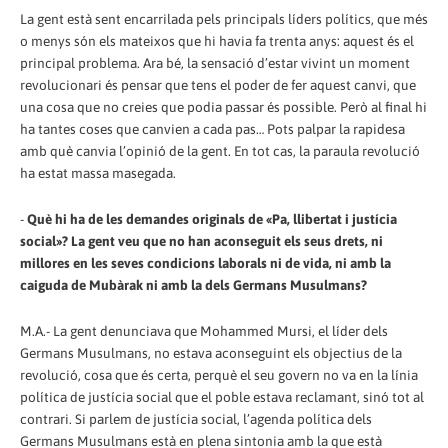
La gent està sent encarrilada pels principals líders polítics, que més
o menys són els mateixos que hi havia fa trenta anys: aquest és el
principal problema. Ara bé, la sensació d’estar vivint un moment
revolucionari és pensar que tens el poder de fer aquest canvi, que
una cosa que no creies que podia passar és possible. Però al final hi
ha tantes coses que canvien a cada pas… Pots palpar la rapidesa
amb què canvia l’opinió de la gent. En tot cas, la paraula revolució
ha estat massa masegada.
-
Què hi ha de les demandes originals de «Pa, llibertat i justícia
social»? La gent veu que no han aconseguit els seus drets, ni
millores en les seves condicions laborals ni de vida, ni amb la
caiguda de Mubàrak ni amb la dels Germans Musulmans?
M.A.- La gent denunciava que Mohammed Mursi, el líder dels
Germans Musulmans, no estava aconseguint els objectius de la
revolució, cosa que és certa, perquè el seu govern no va en la línia
política de justícia social que el poble estava reclamant, sinó tot al
contrari. Si parlem de justícia social, l’agenda política dels
Germans Musulmans està en plena sintonia amb la que està