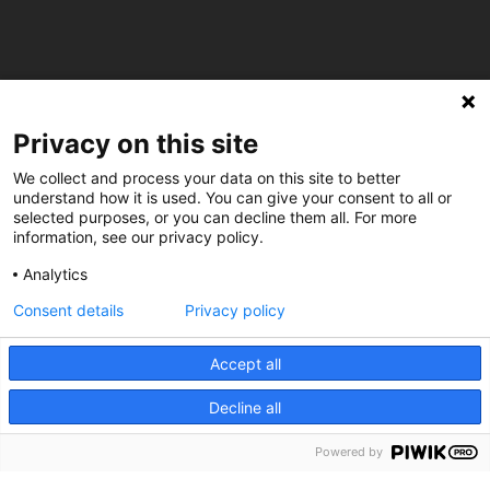
C/ Burgos 59, Baixos – 08014 Barcelona
Privacy on this site
spccc@
spcgtcatalunya.cat
We collect and process your data on this site to better
understand how it is used. You can give your consent to all or
935 120 481
selected purposes, or you can decline them all. For more
information, see our privacy policy.
@CGTCatalunya
Analytics
Consent details
Privacy policy
cgtcatalunya
CGTCatalunya
Accept all
cgtcatalunya
Decline all
Powered by