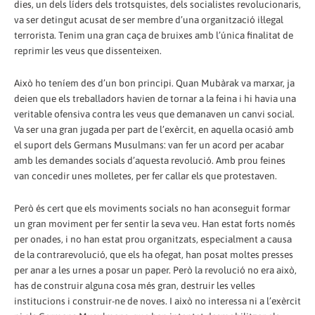
dies, un dels líders dels trotsquistes, dels socialistes revolucionaris,
va ser detingut acusat de ser membre d’una organització il·legal
terrorista. Tenim una gran caça de bruixes amb l’única finalitat de
reprimir les veus que dissenteixen.
Això ho teníem des d’un bon principi. Quan Mubàrak va marxar, ja
deien que els treballadors havien de tornar a la feina i hi havia una
veritable ofensiva contra les veus que demanaven un canvi social.
Va ser una gran jugada per part de l’exèrcit, en aquella ocasió amb
el suport dels Germans Musulmans: van fer un acord per acabar
amb les demandes socials d’aquesta revolució. Amb prou feines
van concedir unes molletes, per fer callar els que protestaven.
Però és cert que els moviments socials no han aconseguit formar
un gran moviment per fer sentir la seva veu. Han estat forts només
per onades, i no han estat prou organitzats, especialment a causa
de la contrarevolució, que els ha ofegat, han posat moltes presses
per anar a les urnes a posar un paper. Però la revolució no era això,
has de construir alguna cosa més gran, destruir les velles
institucions i construir-ne de noves. I això no interessa ni a l’exèrcit