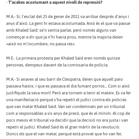
-
T’acabes acostumant a aquest nivell de repressió?
M.A.- Sí, l’esclat del 25 de gener de 2011 va arribar després d’anys i
anys d’això. La gent hi estava acostumada. Això és el que va passar
amb Khaled Said: se’n sentia parlar, però només alguns van
començar a dir que ja n’hi havia prou, mentre la majoria deien
«això no m’incumbeix, no passa res».
M.E.- La primera protesta per Khaled Said eren només quinze
persones, dempeus davant de la comissaria de policia.
M.A.- Si anaves al seu barri de Cleopatra, deien que aquell paio
passava haixix, i que es passava el dia fumant porros… Com si això
justifiqués la seva mort! Però ara tornem a tenir el mateix. Es va fer
una manifestació perquè s’ha repetit el judici contra els policies
que van matar Khaled Said. Van ser condemnats per un tribunal
com a responsables a sis anys de presó, que és el mínim. Al cop de
pocs mesos el tribunal va decidir que la decisió no era justa i van
repetir el judici. Khaled Said és el gran màrtir de la revolució.
Doncs els que el van matar, perquè està provat que ho van fer,