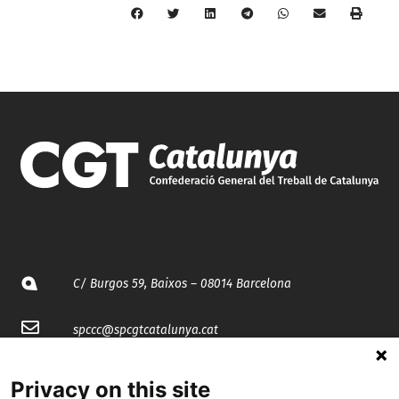
C/ Burgos 59, Baixos – 08014 Barcelona
spccc@
spcgtcatalunya.cat
935 120 481
Privacy on this site