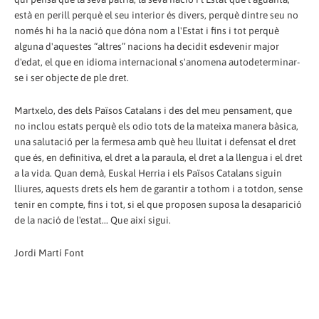
està en perill perquè el seu interior és divers, perquè dintre seu no
només hi ha la nació que dóna nom a l'Estat i fins i tot perquè
alguna d'aquestes “altres” nacions ha decidit esdevenir major
d'edat, el que en idioma internacional s'anomena autodeterminar-
se i ser objecte de ple dret.
Martxelo, des dels Països Catalans i des del meu pensament, que
no inclou estats perquè els odio tots de la mateixa manera bàsica,
una salutació per la fermesa amb què heu lluitat i defensat el dret
que és, en definitiva, el dret a la paraula, el dret a la llengua i el dret
a la vida. Quan demà, Euskal Herria i els Països Catalans siguin
lliures, aquests drets els hem de garantir a tothom i a totdon, sense
tenir en compte, fins i tot, si el que proposen suposa la desaparició
de la nació de l'estat... Que així sigui.
Jordi Martí Font