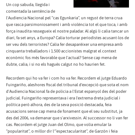
Un cop sabuda, llegida i
comentada la sentència de
l'Audiencia Nacional pel “cas Egunkaria”, un regust de terra crua
que rasca parsimoniosament i amb violència tot el que toca, i amb
força inaudita ressegueix el nostre paladar. Al algú li calia tancar un
diari, fa set anys, a Europa? Calia torturar periodistes acusant-los de
ser veu dels terroristes? Calia fer desaparèixer una empresa amb
cinquanta treballadors i 1.500 accionistes malgrat el context
econòmic fos més favorable que l'actual? Sense cap mena de
dubte, calia, i si no els hagués calgut no ho haurien fet.
Recordem qui ho va fer i com ho va fer. Recordem el jutge Eduardo
Fuingariño, aleshores fiscal del tribunal d'excepció que sota el nom
d'Audiencia Nacional fa de policia a l'Estat espanyol des del poder
judicial. Fuingariño representava i era l'extrema dreta judicial i
política però alhora, des de la seva posició destacada, feia
acusacions sense cap mena de fonament que el seu substitut, ja
des del 2006, va demanar que s'arxivessin. Al successor no li van fer
cas. Recordem el jutge Juan del Olmo, que volia emular la
“popularitat”, o millor dir l'”espectacularitat”, de Garzón i feia