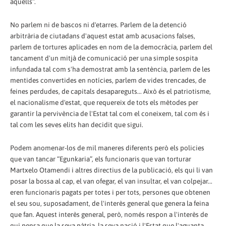
aquells”.
No parlem ni de bascos ni d'etarres. Parlem de la detenció
arbitrària de ciutadans d'aquest estat amb acusacions falses,
parlem de tortures aplicades en nom de la democràcia, parlem del
tancament d'un mitjà de comunicació per una simple sospita
infundada tal com s'ha demostrat amb la sentència, parlem de les
mentides convertides en notícies, parlem de vides trencades, de
feines perdudes, de capitals desapareguts... Això és el patriotisme,
el nacionalisme d'estat, que requereix de tots els mètodes per
garantir la pervivència de l'Estat tal com el coneixem, tal com és i
tal com les seves elits han decidit que sigui.
Podem anomenar-los de mil maneres diferents però els policies
que van tancar “Egunkaria”, els funcionaris que van torturar
Martxelo Otamendi i altres directius de la publicació, els qui li van
posar la bossa al cap, el van ofegar, el van insultar, el van colpejar...
eren funcionaris pagats per totes i per tots, persones que obtenen
el seu sou, suposadament, de l'interès general que genera la feina
que fan. Aquest interès general, però, només respon a l'interès de
qui pensa que la seva pàtria, la seva nació i l'Estat que l'aguanta,