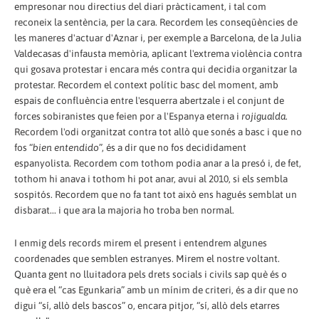
empresonar nou directius del diari pràcticament, i tal com
reconeix la sentència, per la cara. Recordem les conseqüències de
les maneres d'actuar d'Aznar i, per exemple a Barcelona, de la Julia
Valdecasas d'infausta memòria, aplicant l'extrema violència contra
qui gosava protestar i encara més contra qui decidia organitzar la
protestar. Recordem el context polític basc del moment, amb
espais de confluència entre l'esquerra abertzale i el conjunt de
forces sobiranistes que feien por a l'Espanya eterna i
rojigualda
.
Recordem l'odi organitzat contra tot allò que sonés a basc i que no
fos “
bien entendido
”, és a dir que no fos decididament
espanyolista. Recordem com tothom podia anar a la presó i, de fet,
tothom hi anava i tothom hi pot anar, avui al 2010, si els sembla
sospitós. Recordem que no fa tant tot això ens hagués semblat un
disbarat... i que ara la majoria ho troba ben normal.
I enmig dels records mirem el present i entendrem algunes
coordenades que semblen estranyes. Mirem el nostre voltant.
Quanta gent no lluitadora pels drets socials i civils sap què és o
què era el “cas Egunkaria” amb un mínim de criteri, és a dir que no
digui “sí, allò dels bascos” o, encara pitjor, “sí, allò dels etarres