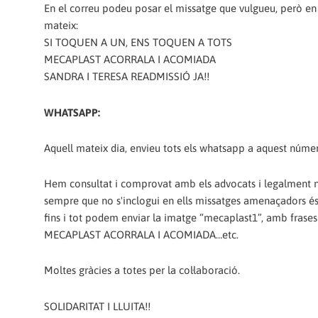
En el correu podeu posar el missatge que vulgueu, però en t
mateix:
SI TOQUEN A UN, ENS TOQUEN A TOTS
MECAPLAST ACORRALA I ACOMIADA
SANDRA I TERESA READMISSIÓ JA!!
WHATSAPP:
Aquell mateix dia, envieu tots els whatsapp a aquest nú
Hem consultat i comprovat amb els advocats i legalment n
sempre que no s'inclogui en ells missatges amenaçadors és c
fins i tot podem enviar la imatge “mecaplast1”, amb f
MECAPLAST ACORRALA I ACOMIADA…etc.
Moltes gràcies a totes per la col·laboració.
SOLIDARITAT I LLUITA!!