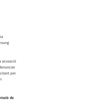
ia
amsung
a acusació
denunciar
citant per
n
missió de