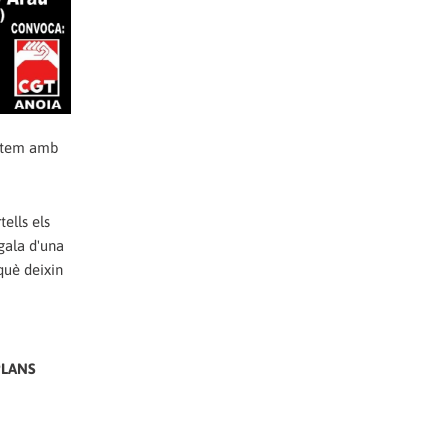
mptem amb
ells els
gala d'una
què deixin
PLANS