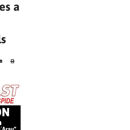
es a
ls