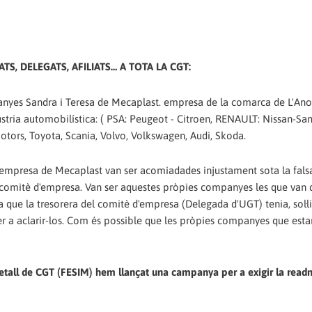
TS, DELEGATS, AFILIATS… A TOTA LA CGT:
nyes Sandra i Teresa de Mecaplast. empresa de la comarca de L'Ano
ústria automobilística: ( PSA: Peugeot - Citroen, RENAULT: Nissan-S
otors, Toyota, Scania, Volvo, Volkswagen, Audi, Skoda.
empresa de Mecaplast van ser acomiadades injustament sota la fals
l comitè d'empresa. Van ser aquestes pròpies companyes les que van 
ia que la tresorera del comitè d'empresa (Delegada d'UGT) tenia, sol·li
er a aclarir-los. Com és possible que les pròpies companyes que esta
Metall de CGT (FESIM) hem llançat una campanya per a exigir la read