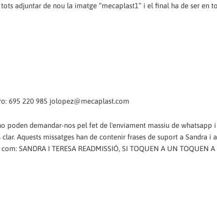
ots adjuntar de nou la imatge “mecaplast1” i el final ha de ser en to
mero: 695 220 985 jolopez@mecaplast.com
o poden demandar-nos pel fet de l'enviament massiu de whatsapp i 
lar. Aquests missatges han de contenir frases de suport a Sandra i a 
rases com: SANDRA I TERESA READMISSIÓ, SI TOQUEN A UN TOQUEN A