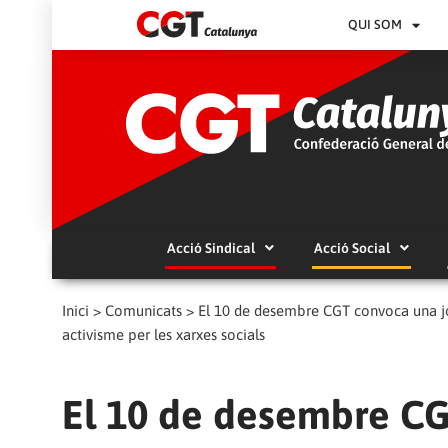
QUI SOM
Acció Sindical
Acció Social
Inici
>
Comunicats
>
El 10 de desembre CGT convoca una jo
activisme per les xarxes socials
El 10 de desembre CG