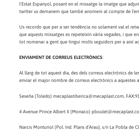
l'Estat Espanyol, posant en el missatge la imatge que adj
twitter us demanem que també anomeni al compte de l'em
Us recordo que per a ser tendència no solament val el ret
que aquests missatges es repeteixin vària vegades, i que en
tot nomenar a gent que tingui molts seguidors per a així a
ENVIAMENT DE CORREUS ELECTRÒNICS
:
Al llarg de tot aquest dia, des dels correus electrònics de l
enviar el major nombre de correus electrònics a aquestes a
Seseña (Toledo) mecaplastiberica@mecaplast.com, FAX:
4 Avenue Prince Albert II (Monaco) pboulet@mecaplast.c
Narcis Monturiol (Pol. Ind. Plans d’Arau), s/n La Pobla d