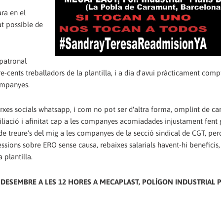
ra en el
at possible de
 patronal
re-cents treballadors de la plantilla, i a dia d'avui pràcticament co
companyes.
rxes socials whatsapp, i com no pot ser d'altra forma, omplint de cart
afiliació i afinitat cap a les companyes acomiadades injustament fent 
e treure's del mig a les companyes de la secció sindical de CGT, per
essions sobre ERO sense causa, rebaixes salarials havent-hi beneficis,
 plantilla.
DESEMBRE A LES 12 HORES A MECAPLAST, POLÍGON INDUSTRIAL 