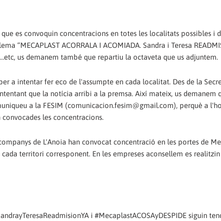
ue es convoquin concentracions en totes les localitats possibles i d
 el lema “MECAPLAST ACORRALA I ACOMIADA. Sandra i Teresa READMIS
ls…etc, us demanem també que repartiu la octaveta que us adjuntem.
per a intentar fer eco de l'assumpte en cada localitat. Des de la Secr
intentant que la notícia arribi a la premsa. Així mateix, us demanem
muniqueu a la FESIM (comunicacion.fesim@gmail.com), perquè a l'h
an convocades les concentracions.
els companys de L'Anoia han convocat concentració en les portes de Me
à cada territori corresponent. En les empreses aconsellem es realitzin
ag #SandrayTeresaReadmisionYA i #MecaplastACOSAyDESPIDE siguin ten