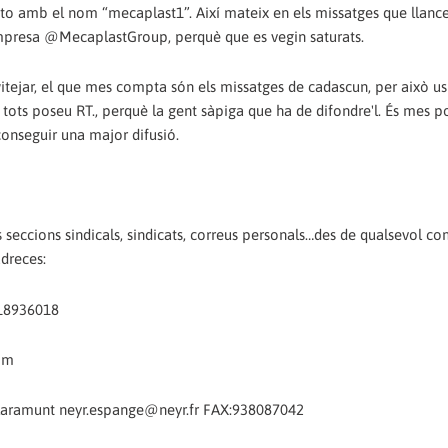
unto amb el nom “mecaplast1”. Així mateix en els missatges que llan
presa @MecaplastGroup, perquè que es vegin saturats.
witejar, el que mes compta són els missatges de cadascun, per això 
 tots poseu RT., perquè la gent sàpiga que ha de difondre'l. És mes po
conseguir una major difusió.
es seccions sindicals, sindicats, correus personals…des de qualsevol c
dreces:
918936018
om
e Claramunt neyr.espange@neyr.fr FAX:938087042