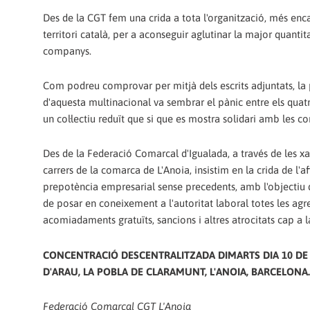
Des de la CGT fem una crida a tota l'organització, més enca
territori català, per a aconseguir aglutinar la major quantit
companys.
Com podreu comprovar per mitjà dels escrits adjuntats, la
d'aquesta multinacional va sembrar el pànic entre els quat
un col·lectiu reduït que si que es mostra solidari amb les 
Des de la Federació Comarcal d'Igualada, a través de les xa
carrers de la comarca de L'Anoia, insistim en la crida de l'
prepotència empresarial sense precedents, amb l'objectiu d
de posar en coneixement a l'autoritat laboral totes les agr
acomiadaments gratuïts, sancions i altres atrocitats cap a la
CONCENTRACIÓ DESCENTRALITZADA DIMARTS DIA 10 DE 
D'ARAU, LA POBLA DE CLARAMUNT, L'ANOIA, BARCELONA.
Federació Comarcal CGT L'Anoia