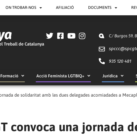
ON TROBAR-NOS
AFILIACIÓ
DOCUMENTS
RE
C/ Burgos 59, 
spccc@
spcgt
935 120 481
Formació
Acció Feminista LGTBIQ+
Jurídica
rnada de solidaritat amb les dues delegades acomiadades a Mecapl
T convoca una jornada d