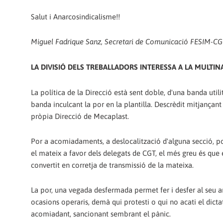
Salut i Anarcosindicalisme!!
Miguel Fadrique Sanz, Secretari de Comunicació FESIM-CG
LA DIVISIÓ DELS TREBALLADORS INTERESSA A LA MULTI
La política de la Direcció està sent doble, d'una banda utilit
banda inculcant la por en la plantilla. Descrèdit mitjançant
pròpia Direcció de Mecaplast.
Por a acomiadaments, a deslocalització d'alguna secció, po
el mateix a favor dels delegats de CGT, el més greu és que e
convertit en corretja de transmissió de la mateixa.
La por, una vegada desfermada permet fer i desfer al seu a
ocasions operaris, demà qui protesti o qui no acati el dict
acomiadant, sancionant sembrant el pànic.