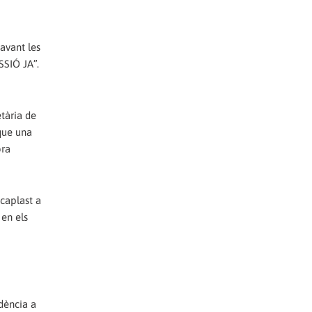
avant les
SIÓ JA”.
etària de
 que una
ora
caplast a
 en els
dència a