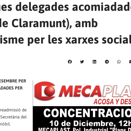
dues delegades acomiadad
de Claramunt), amb
isme per les xarxes socia
DESEMBRE PER
ADADES PER
a readmissió de
Secretària del
mòbil.