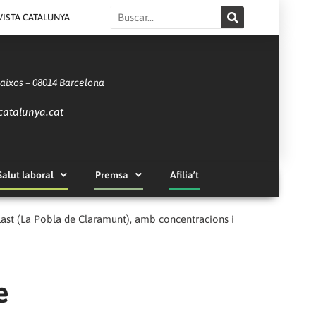
Search
VISTA CATALUNYA
Baixos – 08014 Barcelona
catalunya.cat
Salut laboral
Premsa
Afilia’t
ast (La Pobla de Claramunt), amb concentracions i
e