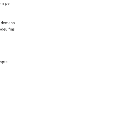
cem per
us demano
deu fins i
ompte,