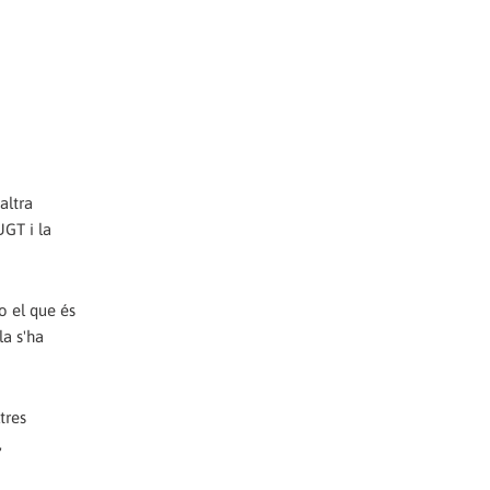
altra
UGT i la
o el que és
la s'ha
tres
,