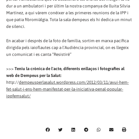
dur a un ambulatori i per últim la nostra companya de lluita Silvia
Martínez, a qui vàrem conèixer a les primeres reunions de la IPP i
que patia fibromiàlgia. Tota la sala dempeus els hi dedica un minut
de silenci.
En acabar i després de la foto de família, sortim en marxa pacífica
dirigida pels iaioflautes cap a l’Audiència provincial, on es llegeix
un comunicat i es canta “Resistiré”
>>>
Teniu la crònica de l'acte, diferents enllaços i fotografies al
web de Dempeus per la Salut:
http://
dempeusperlasalut.wordpress.com/2012/03/11/avui-hem-
fet-salut-i-ens-hem-manifestat-per-la-iniciativa-penal-popular-
ippfemsalut/