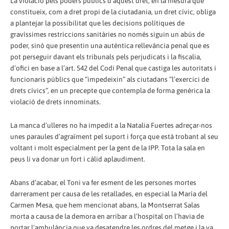
La violació pels poders públics d’aquest dret, en la mesura que
constitueix, com a dret propi de la ciutadania, un dret cívic, obliga
a plantejar la possibilitat que les decisions polítiques de
gravíssimes restriccions sanitàries no només siguin un abús de
poder, sinó que presentin una autèntica rellevància penal que es
pot perseguir davant els tribunals pels perjudicats i la fiscalia,
d’ofici en base a l’art. 542 del Codi Penal que castiga les autoritats i
funcionaris públics que “impedeixin” als ciutadans “l’exercici de
drets cívics”, en un precepte que contempla de forma genèrica la
violació de drets innominats.
La manca d’ulleres no ha impedit a la Natalia Fuertes adreçar-nos
unes paraules d’agraïment pel suport i força que està trobant al seu
voltant i molt especialment per la gent de la IPP. Tota la sala en
peus li va donar un fort i càlid aplaudiment.
Abans d’acabar, el Toni va fer esment de les persones mortes
darrerament per causa de les retallades, en especial la María del
Carmen Mesa, que hem mencionat abans, la Montserrat Salas
morta a causa de la demora en arribar a l’hospital on l’havia de
portar l’ambulància que va desatendre les ordres del metge i la va