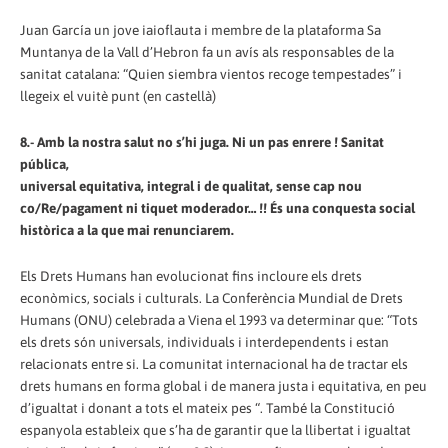
Juan García un jove iaioflauta i membre de la plataforma Sa
Muntanya de la Vall d’Hebron fa un avís als responsables de la
sanitat catalana: “Quien siembra vientos recoge tempestades” i
llegeix el vuitè punt (en castellà)
8.- Amb la nostra salut no s’hi juga. Ni un pas enrere ! Sanitat
pública,
universal equitativa, integral i de qualitat, sense cap nou
co/Re/pagament ni tiquet moderador… !! És una conquesta social
històrica a la que mai renunciarem.
Els Drets Humans han evolucionat fins incloure els drets
econòmics, socials i culturals. La Conferència Mundial de Drets
Humans (ONU) celebrada a Viena el 1993 va determinar que: “Tots
els drets són universals, individuals i interdependents i estan
relacionats entre si. La comunitat internacional ha de tractar els
drets humans en forma global i de manera justa i equitativa, en peu
d’igualtat i donant a tots el mateix pes “. També la Constitució
espanyola estableix que s’ha de garantir que la llibertat i igualtat