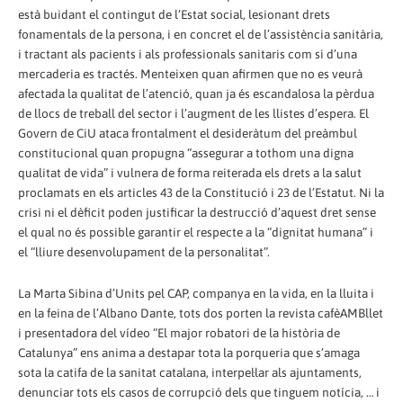
està buidant el contingut de l’Estat social, lesionant drets
fonamentals de la persona, i en concret el de l’assistència sanitària,
i tractant als pacients i als professionals sanitaris com si d’una
mercaderia es tractés. Menteixen quan afirmen que no es veurà
afectada la qualitat de l’atenció, quan ja és escandalosa la pèrdua
de llocs de treball del sector i l’augment de les llistes d’espera. El
Govern de CiU ataca frontalment el desideràtum del preàmbul
constitucional quan propugna “assegurar a tothom una digna
qualitat de vida” i vulnera de forma reiterada els drets a la salut
proclamats en els articles 43 de la Constitució i 23 de l’Estatut. Ni la
crisi ni el dèficit poden justificar la destrucció d’aquest dret sense
el qual no és possible garantir el respecte a la “dignitat humana” i
el “lliure desenvolupament de la personalitat”.
La Marta Sibina d’Units pel CAP, companya en la vida, en la lluita i
en la feina de l’Albano Dante, tots dos porten la revista cafèAMBllet
i presentadora del vídeo “El major robatori de la història de
Catalunya” ens anima a destapar tota la porqueria que s’amaga
sota la catifa de la sanitat catalana, interpel·lar als ajuntaments,
denunciar tots els casos de corrupció dels que tinguem notícia, … i