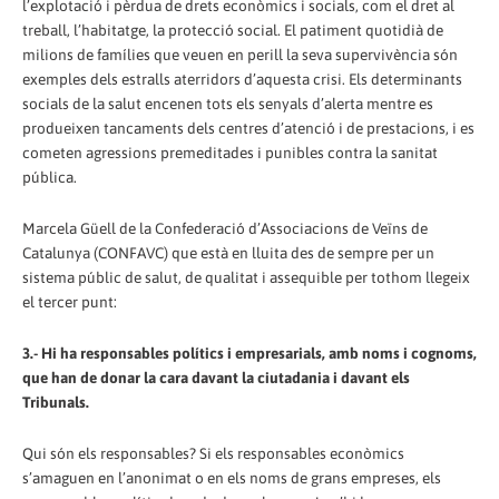
l’explotació i pèrdua de drets econòmics i socials, com el dret al
treball, l’habitatge, la protecció social. El patiment quotidià de
milions de famílies que veuen en perill la seva supervivència són
exemples dels estralls aterridors d’aquesta crisi. Els determinants
socials de la salut encenen tots els senyals d’alerta mentre es
produeixen tancaments dels centres d’atenció i de prestacions, i es
cometen agressions premeditades i punibles contra la sanitat
pública.
Marcela Güell de la Confederació d’Associacions de Veïns de
Catalunya (CONFAVC) que està en lluita des de sempre per un
sistema públic de salut, de qualitat i assequible per tothom llegeix
el tercer punt:
3.- Hi ha responsables polítics i empresarials, amb noms i cognoms,
que han de donar la cara davant la ciutadania i davant els
Tribunals.
Qui són els responsables? Si els responsables econòmics
s’amaguen en l’anonimat o en els noms de grans empreses, els