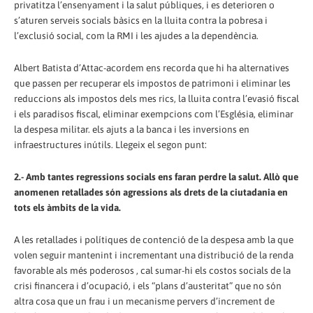
privatitza l’ensenyament i la salut públiques, i es deterioren o
s’aturen serveis socials bàsics en la lluita contra la pobresa i
l’exclusió social, com la RMI i les ajudes a la dependència.
Albert Batista d’Attac-acordem ens recorda que hi ha alternatives
que passen per recuperar els impostos de patrimoni i eliminar les
reduccions als impostos dels mes rics, la lluita contra l’evasió fiscal
i els paradisos fiscal, eliminar exempcions com l’Església, eliminar
la despesa militar. els ajuts a la banca i les inversions en
infraestructures inútils. Llegeix el segon punt:
2.- Amb tantes regressions socials ens faran perdre la salut. Allò que
anomenen retallades són agressions als drets de la ciutadania en
tots els àmbits de la vida.
A les retallades i polítiques de contenció de la despesa amb la que
volen seguir mantenint i incrementant una distribució de la renda
favorable als més poderosos , cal sumar-hi els costos socials de la
crisi financera i d’ocupació, i els “plans d’austeritat” que no són
altra cosa que un frau i un mecanisme pervers d’increment de