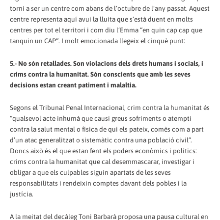
torni a ser un centre com abans de l’octubre de l’any passat. Aquest
centre representa aquí avui la lluita que s’està duent en molts
centres per tot el territori i com diu l’Emma “en quin cap cap que
tanquin un CAP“. I molt emocionada llegeix el cinquè punt:
5.- No són retallades. Son violacions dels drets humans i socials, i
crims contra la humanitat. Són conscients que amb les seves
decisions estan creant patiment i malaltia.
Segons el Tribunal Penal Internacional, crim contra la humanitat és
“qualsevol acte inhumà que causi greus sofriments o atempti
contra la salut mental o física de qui els pateix, comès com a part
d’un atac generalitzat o sistemàtic contra una població civil”.
Doncs això és el que estan fent els poders econòmics i polítics:
crims contra la humanitat que cal desemmascarar, investigar i
obligar a que els culpables siguin apartats de les seves
responsabilitats i rendeixin comptes davant dels pobles i la
justícia.
A la meitat del decàleg Toni Barbarà proposa una pausa cultural en