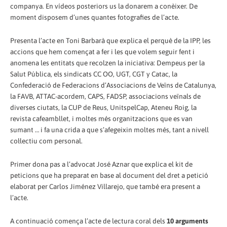
companya. En vídeos posteriors us la donarem a conèixer. De
moment disposem d’unes quantes fotografies de l’acte.
Presenta l’acte en Toni Barbarà que explica el perquè de la IPP, les
accions que hem començat a fer i les que volem seguir fent i
anomena les entitats que recolzen la iniciativa: Dempeus per la
Salut Pública, els sindicats CC OO, UGT, CGT y Catac, la
Confederació de Federacions d’Associacions de Veïns de Catalunya,
la FAVB, ATTAC-acordem, CAPS, FADSP, associacions veïnals de
diverses ciutats, la CUP de Reus, UnitspelCap, Ateneu Roig, la
revista cafeambllet, i moltes més organitzacions que es van
sumant … i fa una crida a que s’afegeixin moltes més, tant a nivell
col·lectiu com personal.
Primer dona pas a l’advocat José Aznar que explica el kit de
peticions que ha preparat en base al document del dret a petició
elaborat per Carlos Jiménez Villarejo, que també era present a
l’acte.
A continuació comença l’acte de lectura coral dels
10 arguments