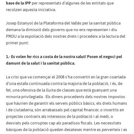
base de la IPP
per representats d’algunes de les entitats que
recolzen aquesta iniciativa.
Josep Estanyol de la Plataforma del Vallès per la sanitat pública
demana la dimissió dels governs que no ens representen i diu
PROU a la espoliació dels nostres drets i procedeix a la lectura del
primer punt:
1.- Es volen fer rics a costa de la nostra salut! Posen el negoci pel
damunt de la salut i la sanitat pública.
La crisi que va començar el 2008 s’ha convertit en la gran coartada
d’una estafa continuada contra la majoria de la població, i és, de
fet, una ofensiva de la lluita de classes que està guanyant una
minoria privilegiada . Els diners procedents dels nostres impostos
que haurien de garantir els serveis públics bàsics, els drets humans
i de ciutadania, són arrabassats pel capital financer, o invertits en
projectes contraris als interessos de la població i al medi, o
desviats pels corruptes cap als paradisos fiscals. Les necessitats
bàsiques de la població queden desateses mentre es perverteix i es