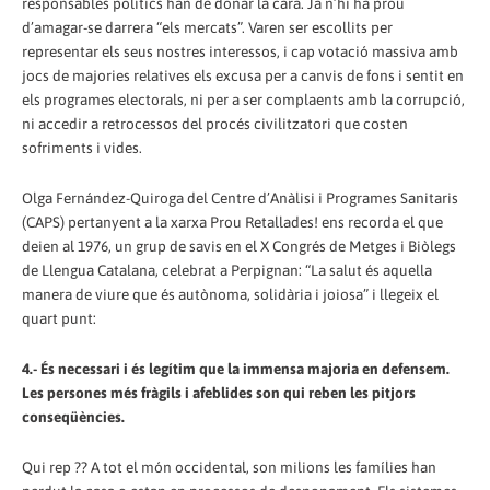
responsables polítics han de donar la cara. Ja n’hi ha prou
d’amagar-se darrera “els mercats”. Varen ser escollits per
representar els seus nostres interessos, i cap votació massiva amb
jocs de majories relatives els excusa per a canvis de fons i sentit en
els programes electorals, ni per a ser complaents amb la corrupció,
ni accedir a retrocessos del procés civilitzatori que costen
sofriments i vides.
Olga Fernández-Quiroga del Centre d’Anàlisi i Programes Sanitaris
(CAPS) pertanyent a la xarxa Prou Retallades! ens recorda el que
deien al 1976, un grup de savis en el X Congrés de Metges i Biòlegs
de Llengua Catalana, celebrat a Perpignan: “La salut és aquella
manera de viure que és autònoma, solidària i joiosa” i llegeix el
quart punt:
4.- És necessari i és legítim que la immensa majoria en defensem.
Les persones més fràgils i afeblides son qui reben les pitjors
conseqüències.
Qui rep ?? A tot el món occidental, son milions les famílies han