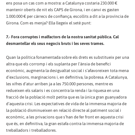
ens posa un cas com a mostra: a Catalunya costaria 230.000 €
mantenir oberts de nit els CAPS de Girona, i en canvi es gasten
1.000.000 € per càrrecs de confiança, escollits a dit a la província de
Girona. Com es menja? Ella llegeix el setè punt:
7.- Fora corruptes i malfactors de la nostra sanitat pública. Cal
desmantellar els seus negocis bruts i les seves trames.
Quan la política fonamentada sobre els drets es substitueix per una
altra que els corromp i els suplanta per l’ànsia de benefici
econòmic, augmenta la desigualtat social i s’afavoreixen tota mena
d’exclusions, marginacions i, en definitiva, la pobresa. A Catalunya,
les xifres d’atur arriben ja a les 750.000 persones, mentre es
redueixen els salaris i es concentra la renda i la riquesa en una
fracció de la població molt petita que es la única gran guanyadora
d’aquesta crisi. Les expectatives de vida de la immensa majoria de
la població disminueixen en relació directe al patiment social i
econòmic, a les privacions que s’han de fer front en aquesta crisi
que és, en definitiva, la gran estafa contra la immensa majoria de
treballadors i treballadores.