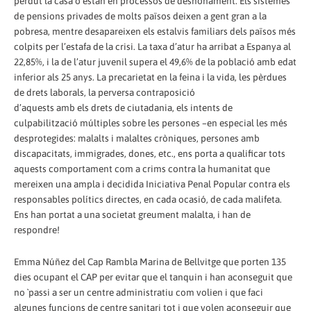
perdut la casa o estan en processos de desnonament. Els sistemes
de pensions privades de molts països deixen a gent gran a la
pobresa, mentre desapareixen els estalvis familiars dels països més
colpits per l’estafa de la crisi. La taxa d’atur ha arribat a Espanya al
22,85%, i la de l’atur juvenil supera el 49,6% de la població amb edat
inferior als 25 anys. La precarietat en la feina i la vida, les pèrdues
de drets laborals, la perversa contraposició
d’aquests amb els drets de ciutadania, els intents de
culpabilització múltiples sobre les persones –en especial les més
desprotegides: malalts i malaltes cròniques, persones amb
discapacitats, immigrades, dones, etc., ens porta a qualificar tots
aquests comportament com a crims contra la humanitat que
mereixen una ampla i decidida Iniciativa Penal Popular contra els
responsables polítics directes, en cada ocasió, de cada malifeta.
Ens han portat a una societat greument malalta, i han de
respondre!
Emma Núñez del Cap Rambla Marina de Bellvitge que porten 135
dies ocupant el CAP per evitar que el tanquin i han aconseguit que
no `passi a ser un centre administratiu com volien i que faci
algunes funcions de centre sanitari tot i que volen aconseguir que