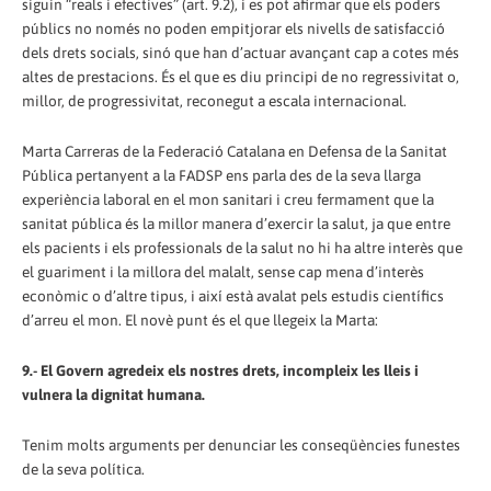
siguin “reals i efectives” (art. 9.2), i es pot afirmar que els poders
públics no només no poden empitjorar els nivells de satisfacció
dels drets socials, sinó que han d’actuar avançant cap a cotes més
altes de prestacions. És el que es diu principi de no regressivitat o,
millor, de progressivitat, reconegut a escala internacional.
Marta Carreras de la Federació Catalana en Defensa de la Sanitat
Pública pertanyent a la FADSP ens parla des de la seva llarga
experiència laboral en el mon sanitari i creu fermament que la
sanitat pública és la millor manera d’exercir la salut, ja que entre
els pacients i els professionals de la salut no hi ha altre interès que
el guariment i la millora del malalt, sense cap mena d’interès
econòmic o d’altre tipus, i així està avalat pels estudis científics
d’arreu el mon. El novè punt és el que llegeix la Marta:
9.- El Govern agredeix els nostres drets, incompleix les lleis i
vulnera la dignitat humana.
Tenim molts arguments per denunciar les conseqüències funestes
de la seva política.