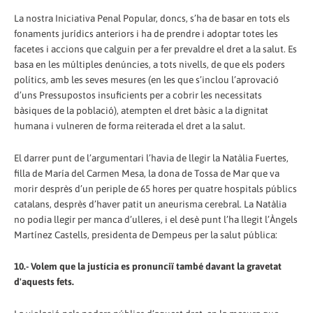
La nostra Iniciativa Penal Popular, doncs, s’ha de basar en tots els
fonaments jurídics anteriors i ha de prendre i adoptar totes les
facetes i accions que calguin per a fer prevaldre el dret a la salut. Es
basa en les múltiples denúncies, a tots nivells, de que els poders
polítics, amb les seves mesures (en les que s’inclou l’aprovació
d’uns Pressupostos insuficients per a cobrir les necessitats
bàsiques de la població), atempten el dret bàsic a la dignitat
humana i vulneren de forma reiterada el dret a la salut.
El darrer punt de l’argumentari l’havia de llegir la Natàlia Fuertes,
filla de María del Carmen Mesa, la dona de Tossa de Mar que va
morir desprès d’un periple de 65 hores per quatre hospitals públics
catalans, desprès d’haver patit un aneurisma cerebral. La Natàlia
no podia llegir per manca d’ulleres, i el desè punt l’ha llegit l’Àngels
Martínez Castells, presidenta de Dempeus per la salut pública:
10.- Volem que la justícia es pronunciï també davant la gravetat
d'aquests fets.