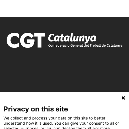
C/ Burgos 59, Baixos – 08014 Barcelona
Privacy on this site
spccc@
spcgtcatalunya.cat
We collect and process your data on this site to better
understand how it is used. You can give your consent to all or
935 120 481
selected purposes, or you can decline them all. For more