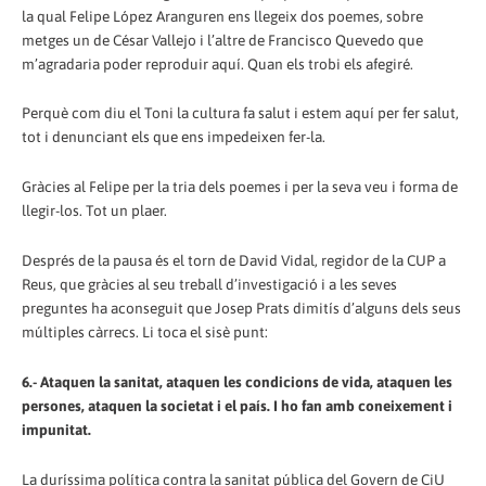
la qual Felipe López Aranguren ens llegeix dos poemes, sobre
metges un de César Vallejo i l’altre de Francisco Quevedo que
m’agradaria poder reproduir aquí. Quan els trobi els afegiré.
Perquè com diu el Toni la cultura fa salut i estem aquí per fer salut,
tot i denunciant els que ens impedeixen fer-la.
Gràcies al Felipe per la tria dels poemes i per la seva veu i forma de
llegir-los. Tot un plaer.
Després de la pausa és el torn de David Vidal, regidor de la CUP a
Reus, que gràcies al seu treball d’investigació i a les seves
preguntes ha aconseguit que Josep Prats dimitís d’alguns dels seus
múltiples càrrecs. Li toca el sisè punt:
6.- Ataquen la sanitat, ataquen les condicions de vida, ataquen les
persones, ataquen la societat i el país. I ho fan amb coneixement i
impunitat.
La duríssima política contra la sanitat pública del Govern de CiU