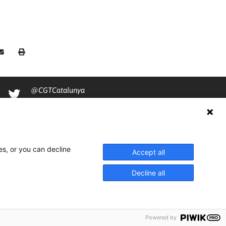
@CGTCatalunya
cgtcatalunya
CGTCatalunya
cgtcatalunya
es, or you can decline
Accept all
Decline all
Powered by