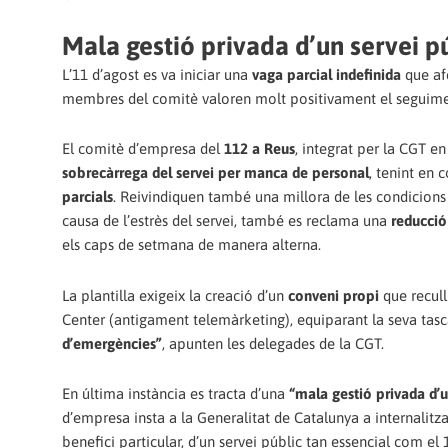
Mala gestió privada d’un servei p
L’11 d’agost es va iniciar una
vaga parcial indefinida
que afe
membres del comitè valoren molt positivament el seguimen
El comitè d’empresa del
112 a Reus
, integrat per la CGT en
sobrecàrrega del servei per manca de personal
, tenint en
parcials
. Reivindiquen també una millora de les condicions
causa de l’estrès del servei, també es reclama una
reducció
els caps de setmana de manera alterna.
La plantilla exigeix la creació d’un
conveni propi
que recull
Center (antigament telemàrketing), equiparant la seva tasca
d’emergències”
, apunten les delegades de la CGT.
En última instància es tracta d’una
“mala gestió privada d’u
d’empresa insta a la Generalitat de Catalunya a internalitz
benefici particular, d’un servei públic tan essencial com el 1