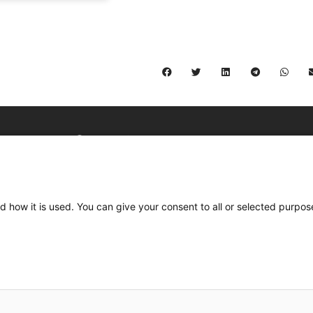
C/ Burgos 59, Baixos – 08014 Barcelona
spccc@
spcgtcatalunya.cat
d how it is used. You can give your consent to all or selected purpos
935 120 481
Desenvolupat per