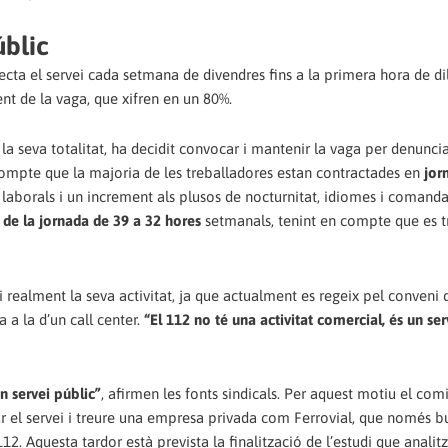
úblic
cta el servei cada setmana de divendres fins a la primera hora de dil
t de la vaga, que xifren en un 80%.
 la seva totalitat, ha decidit convocar i mantenir la vaga per denunci
 compte que la majoria de les treballadores estan contractades en
jor
 laborals i un increment als plusos de nocturnitat, idiomes i comand
 de la jornada de 39 a 32 hores
setmanals, tenint en compte que es t
i realment la seva activitat, ja que actualment es regeix pel conveni
 a la d’un call center.
“El 112 no té una activitat comercial, és un ser
n servei públic”
, afirmen les fonts sindicals. Per aquest motiu el com
ar el servei i treure una empresa privada com Ferrovial, que només b
12. Aquesta tardor està prevista la finalització de l’estudi que analitz