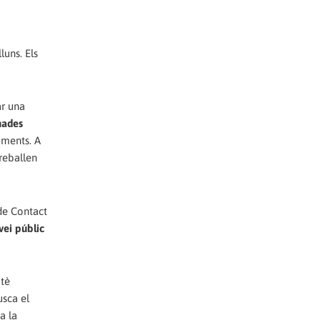
luns. Els
ar una
nades
aments. A
reballen
 de Contact
vei públic
itè
usca el
a la