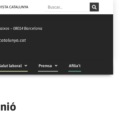
Search
VISTA CATALUNYA
Baixos – 08014 Barcelona
catalunya.cat
Salut laboral
Premsa
Afilia’t
unió