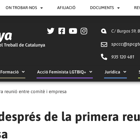
ON TROBAR-NOS
AFILIACIÓ
DOCUMENTS
RE
C/ Burgos 59, 
spccc@
spcgt
935 120 481
Formació
Acció Feminista LGTBIQ+
Jurídica
ra reunió entre comitè i empresa
després de la primera re
sa