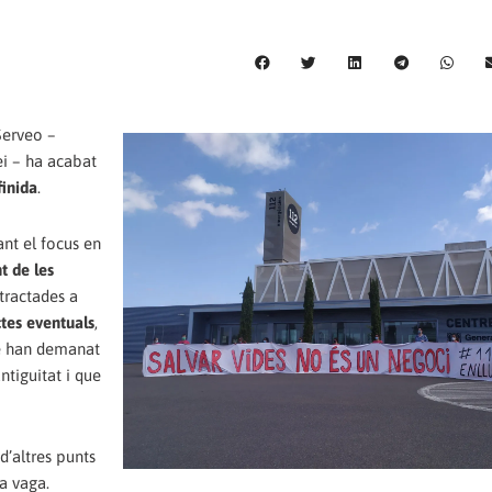
Serveo –
ei – ha acabat
finida
.
ant el focus en
t de les
tractades a
ctes eventuals
,
mbé han demanat
ntiguitat i que
d’altres punts
a vaga.