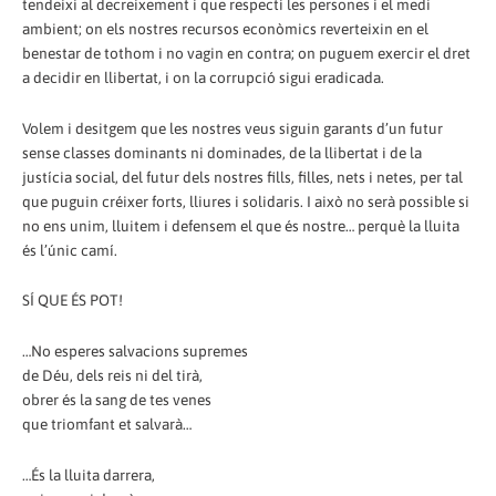
tendeixi al decreixement i que respecti les persones i el medi
ambient; on els nostres recursos econòmics reverteixin en el
benestar de tothom i no vagin en contra; on puguem exercir el dret
a decidir en llibertat, i on la corrupció sigui eradicada.
Volem i desitgem que les nostres veus siguin garants d’un futur
sense classes dominants ni dominades, de la llibertat i de la
justícia social, del futur dels nostres fills, filles, nets i netes, per tal
que puguin créixer forts, lliures i solidaris. I això no serà possible si
no ens unim, lluitem i defensem el que és nostre… perquè la lluita
és l’únic camí.
SÍ QUE ÉS POT!
…No esperes salvacions supremes
de Déu, dels reis ni del tirà,
obrer és la sang de tes venes
que triomfant et salvarà…
…És la lluita darrera,