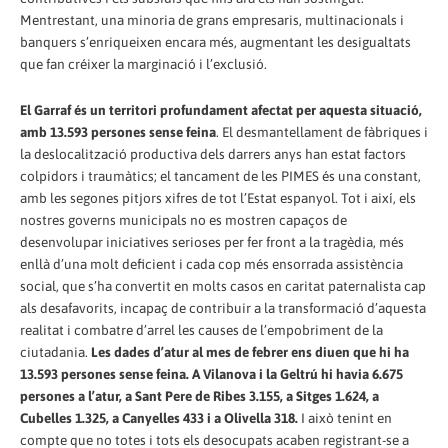
Mentrestant, una minoria de grans empresaris, multinacionals i
banquers s’enriqueixen encara més, augmentant les desigualtats
que fan créixer la marginació i l’exclusió.
El Garraf és un territori profundament afectat per aquesta situació,
amb 13.593 persones sense feina
. El desmantellament de fàbriques i
la deslocalització productiva dels darrers anys han estat factors
colpidors i traumàtics; el tancament de les PIMES és una constant,
amb les segones pitjors xifres de tot l’Estat espanyol. Tot i així, els
nostres governs municipals no es mostren capaços de
desenvolupar iniciatives serioses per fer front a la tragèdia, més
enllà d’una molt deficient i cada cop més ensorrada assistència
social, que s’ha convertit en molts casos en caritat paternalista cap
als desafavorits, incapaç de contribuir a la transformació d’aquesta
realitat i combatre d’arrel les causes de l’empobriment de la
ciutadania.
Les dades d’atur al mes de febrer ens diuen que hi ha
13.593 persones sense feina. A Vilanova i la Geltrú hi havia 6.675
persones a l’atur, a Sant Pere de Ribes 3.155, a Sitges 1.624, a
Cubelles 1.325, a Canyelles 433 i a Olivella 318.
I això tenint en
compte que no totes i tots els desocupats acaben registrant-se a