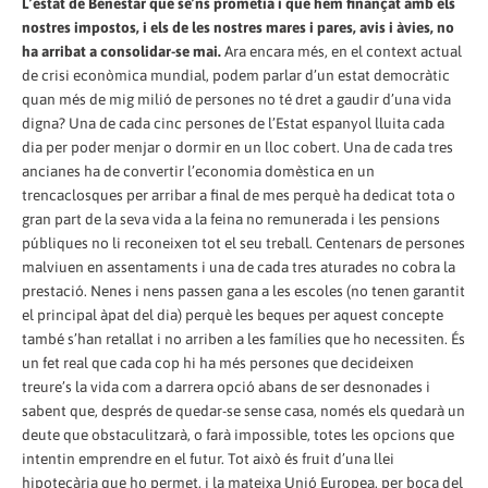
L’estat de Benestar que se’ns prometia i que hem finançat amb els
nostres impostos, i els de les nostres mares i pares, avis i àvies, no
ha arribat a consolidar-se mai.
Ara encara més, en el context actual
de crisi econòmica mundial, podem parlar d’un estat democràtic
quan més de mig milió de persones no té dret a gaudir d’una vida
digna? Una de cada cinc persones de l’Estat espanyol lluita cada
dia per poder menjar o dormir en un lloc cobert. Una de cada tres
ancianes ha de convertir l’economia domèstica en un
trencaclosques per arribar a final de mes perquè ha dedicat tota o
gran part de la seva vida a la feina no remunerada i les pensions
públiques no li reconeixen tot el seu treball. Centenars de persones
malviuen en assentaments i una de cada tres aturades no cobra la
prestació. Nenes i nens passen gana a les escoles (no tenen garantit
el principal àpat del dia) perquè les beques per aquest concepte
també s’han retallat i no arriben a les famílies que ho necessiten. És
un fet real que cada cop hi ha més persones que decideixen
treure’s la vida com a darrera opció abans de ser desnonades i
sabent que, després de quedar-se sense casa, només els quedarà un
deute que obstaculitzarà, o farà impossible, totes les opcions que
intentin emprendre en el futur. Tot això és fruit d’una llei
hipotecària que ho permet, i la mateixa Unió Europea, per boca del