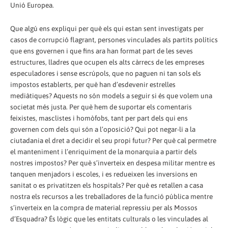
Unió Europea.
Que algú ens expliqui per què els qui estan sent investigats per
casos de corrupció flagrant, persones vinculades als partits polítics
que ens governen i que fins ara han format part de les seves
estructures, lladres que ocupen els alts càrrecs de les empreses
especuladores i sense escrúpols, que no paguen ni tan sols els
impostos establerts, per què han d’esdevenir estrelles
mediàtiques? Aquests no són models a seguir si és que volem una
societat més justa. Per què hem de suportar els comentaris
feixistes, masclistes i homòfobs, tant per part dels qui ens
governen com dels qui són a l’oposició? Qui pot negar-li a la
ciutadania el dret a decidir el seu propi futur? Per què cal permetre
el manteniment i l’enriquiment de la monarquia a partir dels
nostres impostos? Per què s’inverteix en despesa militar mentre es
tanquen menjadors i escoles, i es redueixen les inversions en
sanitat o es privatitzen els hospitals? Per què es retallen a casa
nostra els recursos a les treballadores de la funció pública mentre
s’inverteix en la compra de material repressiu per als Mossos
d’Esquadra? És lògic que les entitats culturals o les vinculades al