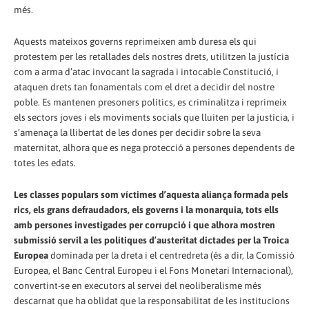
més.
Aquests mateixos governs reprimeixen amb duresa els qui
protestem per les retallades dels nostres drets, utilitzen la justícia
com a arma d’atac invocant la sagrada i intocable Constitució, i
ataquen drets tan fonamentals com el dret a decidir del nostre
poble. Es mantenen presoners polítics, es criminalitza i reprimeix
els sectors joves i els moviments socials que lluiten per la justícia, i
s’amenaça la llibertat de les dones per decidir sobre la seva
maternitat, alhora que es nega protecció a persones dependents de
totes les edats.
Les classes populars som víctimes d’aquesta aliança formada pels
rics, els grans defraudadors, els governs i la monarquia, tots ells
amb persones investigades per corrupció i que alhora mostren
submissió servil a les polítiques d’austeritat dictades per la Troica
Europea
dominada per la dreta i el centredreta (és a dir, la Comissió
Europea, el Banc Central Europeu i el Fons Monetari Internacional),
convertint-se en executors al servei del neoliberalisme més
descarnat que ha oblidat que la responsabilitat de les institucions