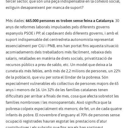
tercer sector, que són una peça indispensable en la cohesió social,
estiguin desapareixent per manca de suport?
Més dades:
665.000 persones es troben sense feina a Catalunya
. 30
anys de reformes laborals impulsades pels diferents governs
espanyols PSOE i PP, al capdavant dels diferents governs, i amb el
suport indispensable del centredreta autonomista representat
essencialment per CiU i PNB, ens han portat fins aquesta situació:
acomiadaments dels treballadors més fàcilment, rebaixa dels
salaris, retallades en matèria de drets socials, privatització de
recursos públics a preu de saldo, etc. Un model que deixa a la
cuneta els més febles, amb més de 2,2 milions de persones, un 22%
de la població, que viu per sota el llindar de la pobresa. Són
especialment vulnerables els col·lectius de persones majors de 65
anys i menors de 16. Un 32% de les famílies catalanes tenen
dificultats per arribar a finals de mes, cosa que afecta sobretot les
famílies nombroses i les monoparentals. Això significa que la
pobresa colpeix especialment els menors; de fet, un de cada quatre
infants és pobre. El novembre d’enguany el 70% de persones sense
ocupació registrades hauran esgotat les prestacions d’atur
contributives i els subsidis que fins ara els han sostingut.