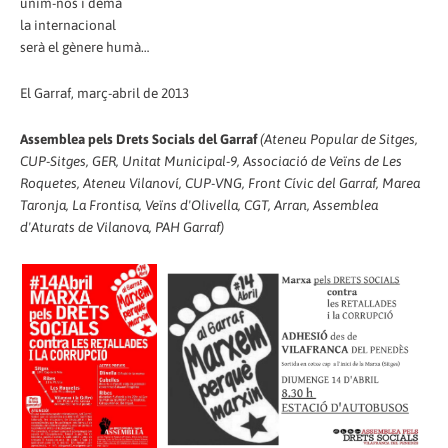
unim-nos i demà
la internacional
serà el gènere humà…
El Garraf, març-abril de 2013
Assemblea pels Drets Socials del Garraf
(Ateneu Popular de Sitges,
CUP-Sitges, GER, Unitat Municipal-9, Associació de Veïns de Les
Roquetes, Ateneu Vilanoví, CUP-VNG, Front Cívic del Garraf, Marea
Taronja, La Frontisa, Veïns d'Olivella, CGT, Arran, Assemblea
d'Aturats de Vilanova, PAH Garraf)