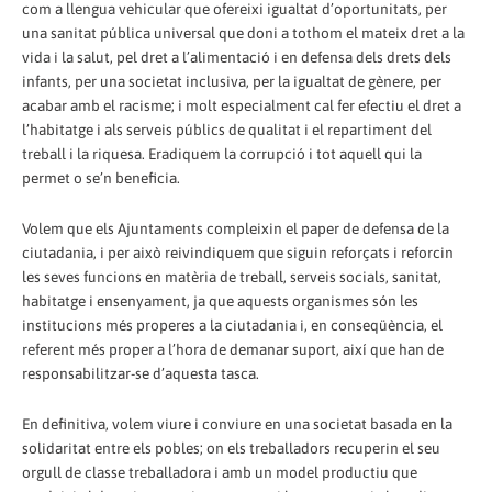
com a llengua vehicular que ofereixi igualtat d’oportunitats, per
una sanitat pública universal que doni a tothom el mateix dret a la
vida i la salut, pel dret a l’alimentació i en defensa dels drets dels
infants, per una societat inclusiva, per la igualtat de gènere, per
acabar amb el racisme; i molt especialment cal fer efectiu el dret a
l’habitatge i als serveis públics de qualitat i el repartiment del
treball i la riquesa. Eradiquem la corrupció i tot aquell qui la
permet o se’n beneficia.
Volem que els Ajuntaments compleixin el paper de defensa de la
ciutadania, i per això reivindiquem que siguin reforçats i reforcin
les seves funcions en matèria de treball, serveis socials, sanitat,
habitatge i ensenyament, ja que aquests organismes són les
institucions més properes a la ciutadania i, en conseqüència, el
referent més proper a l’hora de demanar suport, així que han de
responsabilitzar-se d’aquesta tasca.
En definitiva, volem viure i conviure en una societat basada en la
solidaritat entre els pobles; on els treballadors recuperin el seu
orgull de classe treballadora i amb un model productiu que