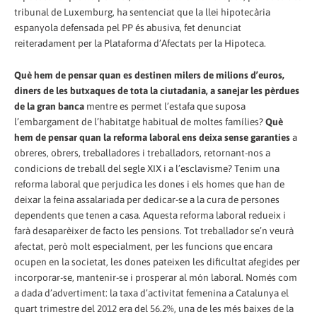
tribunal de Luxemburg, ha sentenciat que la llei hipotecària
espanyola defensada pel PP és abusiva, fet denunciat
reiteradament per la Plataforma d’Afectats per la Hipoteca.
Què hem de pensar quan es destinen milers de milions d’euros,
diners de les butxaques de tota la ciutadania, a sanejar les pèrdues
de la gran banca
mentre es permet l’estafa que suposa
l’embargament de l’habitatge habitual de moltes famílies?
Què
hem de pensar quan la reforma laboral ens deixa sense garanties
a
obreres, obrers, treballadores i treballadors, retornant-nos a
condicions de treball del segle XIX i a l’esclavisme? Tenim una
reforma laboral que perjudica les dones i els homes que han de
deixar la feina assalariada per dedicar-se a la cura de persones
dependents que tenen a casa. Aquesta reforma laboral redueix i
farà desaparèixer de facto les pensions. Tot treballador se’n veurà
afectat, però molt especialment, per les funcions que encara
ocupen en la societat, les dones pateixen les dificultat afegides per
incorporar-se, mantenir-se i prosperar al món laboral. Només com
a dada d’advertiment: la taxa d’activitat femenina a Catalunya el
quart trimestre del 2012 era del 56.2%, una de les més baixes de la