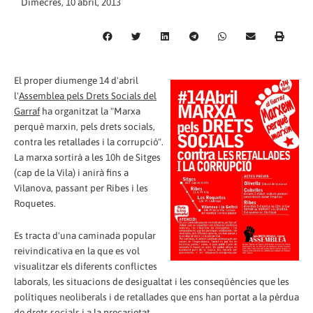
Dimecres, 10 abril, 2013
El proper diumenge 14 d'abril
l'
Assemblea pels Drets Socials del
Garraf
ha organitzat la "Marxa
perquè marxin, pels drets socials,
contra les retallades i la corrupció".
La marxa sortirà a les 10h de Sitges
(cap de la Vila) i anirà fins a
Vilanova, passant per Ribes i les
Roquetes.
Es tracta d'una caminada popular
reivindicativa en la que es vol
visualitzar els diferents conflictes
laborals, les situacions de desigualtat i les conseqüències que les
polítiques neoliberals i de retallades que ens han portat a la pèrdua
de drets socials i a la precarietat.