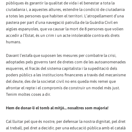
públiques és garantir la qualitat de vida i el benestar a tota la
ciutadania i, a aquestes altures, estendre la condició de ciutadania
a totes les persones que habiten el territori. L’atropellament d’una
pastera per part d’una navegació patrulla de la Guàrdia Civil en
aigües espanyoles, que va causar la mort de 8 persones que volien
accedir a l’Estat, és un crim i un acte intolerable contra els drets
humans.
Davant l’estafa que suposen les mesures per combatre la crisi,
adoptades pels governs tant de dretes com de les autoanomenades
esquerres, el fracàs del sistema capitalista i la supeditació dels
poders públics a les institucions financeres a través del mecanisme
del deute, des de la societat civil no ens queda més remei que
afrontar el repte i el compromís de construir un model més just.
Tenim moltes coses a dir.
Hem de donar-li el tomb al mitjó… nosaltres som majoria!
Cal lluitar pel que és nostre, per defensar la nostra dignitat, pel dret
al treball, pel dret a decidir, per una educació pública amb el català