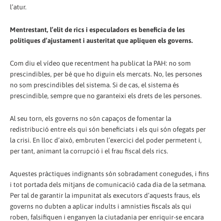
l’atur.
Mentrestant, l’elit de rics i especuladors es beneficia de les
polítiques d’ajustament i austeritat que apliquen els governs.
Com diu el vídeo que recentment ha publicat la PAH: no som
prescindibles, per bé que ho diguin els mercats. No, les persones
no som prescindibles del sistema. Si de cas, el sistema és
prescindible, sempre que no garanteixi els drets de les persones.
Al seu torn, els governs no són capaços de fomentar la
redistribució entre els qui són beneficiats i els qui són ofegats per
la crisi. En lloc d’això, embruten l’exercici del poder permetent i,
per tant, animant la corrupció i el frau fiscal dels rics.
Aquestes pràctiques indignants són sobradament conegudes, i fins
i tot portada dels mitjans de comunicació cada dia de la setmana.
Per tal de garantir la impunitat als executors d’aquests fraus, els
governs no dubten a aplicar indults i amnisties fiscals als qui
roben, falsifiquen i enganyen la ciutadania per enriquir-se encara