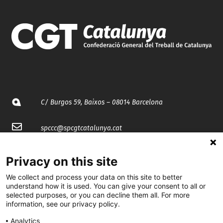
C/ Burgos 59, Baixos – 08014 Barcelona
spccc@
spcgtcatalunya.cat
935 120 481
Privacy on this site
We collect and process your data on this site to better
@CGTCatalunya
understand how it is used. You can give your consent to all or
selected purposes, or you can decline them all. For more
cgtcatalunya
information, see our privacy policy.
CGTCatalunya
Analytics