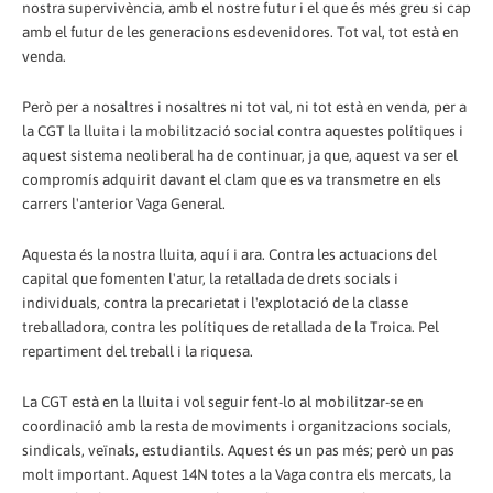
nostra supervivència, amb el nostre futur i el que és més greu si cap
amb el futur de les generacions esdevenidores. Tot val, tot està en
venda.
Però per a nosaltres i nosaltres ni tot val, ni tot està en venda, per a
la CGT la lluita i la mobilització social contra aquestes polítiques i
aquest sistema neoliberal ha de continuar, ja que, aquest va ser el
compromís adquirit davant el clam que es va transmetre en els
carrers l'anterior Vaga General.
Aquesta és la nostra lluita, aquí i ara. Contra les actuacions del
capital que fomenten l'atur, la retallada de drets socials i
individuals, contra la precarietat i l'explotació de la classe
treballadora, contra les polítiques de retallada de la Troica. Pel
repartiment del treball i la riquesa.
La CGT està en la lluita i vol seguir fent-lo al mobilitzar-se en
coordinació amb la resta de moviments i organitzacions socials,
sindicals, veïnals, estudiantils. Aquest és un pas més; però un pas
molt important. Aquest 14N totes a la Vaga contra els mercats, la