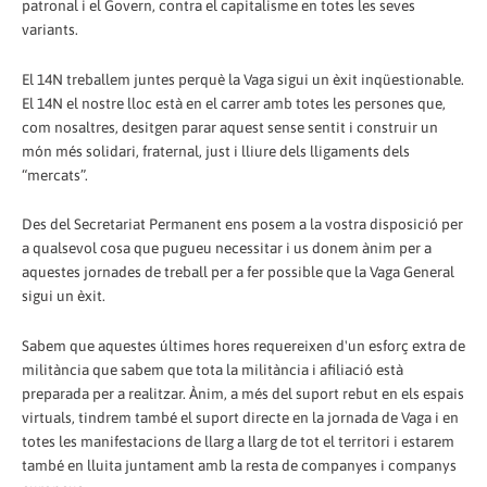
patronal i el Govern, contra el capitalisme en totes les seves
variants.
El 14N treballem juntes perquè la Vaga sigui un èxit inqüestionable.
El 14N el nostre lloc està en el carrer amb totes les persones que,
com nosaltres, desitgen parar aquest sense sentit i construir un
món més solidari, fraternal, just i lliure dels lligaments dels
“mercats”.
Des del Secretariat Permanent ens posem a la vostra disposició per
a qualsevol cosa que pugueu necessitar i us donem ànim per a
aquestes jornades de treball per a fer possible que la Vaga General
sigui un èxit.
Sabem que aquestes últimes hores requereixen d'un esforç extra de
militància que sabem que tota la militància i afiliació està
preparada per a realitzar. Ànim, a més del suport rebut en els espais
virtuals, tindrem també el suport directe en la jornada de Vaga i en
totes les manifestacions de llarg a llarg de tot el territori i estarem
també en lluita juntament amb la resta de companyes i companys