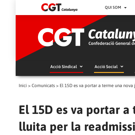
QUI SOM
Acció Sindical
Acció Social
Inici
>
Comunicats
>
El 15D es va portar a
lluita per la readmis