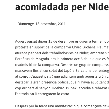
Diumenge, 18 desembre, 2011
Aquest passat dijous 15 de desembre es duien a terme nov
protesta en suport de la companya Charo Luchena. Pel ma
aturada per part dels treballadors/es de Nidec, empresa si
Perpètua de Mogoda, era la primera acció del dia que es fei
readmissió de la companya. Després un grup de companys/e
marxàvem fins al consolat del Japó a Barcelona per entrega
al consol d´aquest pais ( que adjuntem amb aquesta crònica
destacar la gran presència policial que hi havia al voltant d
cop arribats el senyor Hidehiro Tsubaki accedia a rebre'ns i
l'entrada on li entregarem la carta.
Després per la tarda una manifestació que començava dava