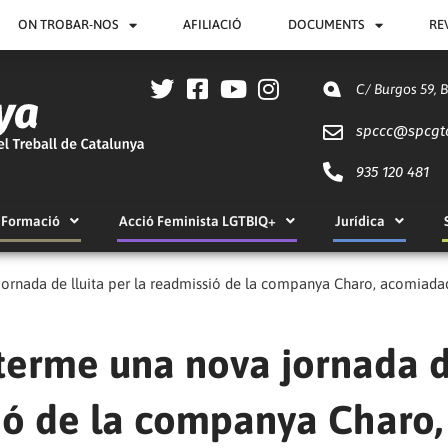
ON TROBAR-NOS
AFILIACIÓ
DOCUMENTS
RE
C/ Burgos 59, 
spccc@
spcgt
935 120 481
Formació
Acció Feminista LGTBIQ+
Jurídica
 terme una nova jornada 
sió de la companya Charo,