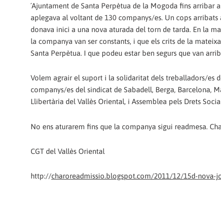
´Ajuntament de Santa Perpètua de la Mogoda fins arribar a 
aplegava al voltant de 130 companys/es. Un cops arribats a
donava inici a una nova aturada del torn de tarda. En la ma
la companya van ser constants, i que els crits de la mateixa
Santa Perpètua. I que podeu estar ben segurs que van arriba
Volem agrair el suport i la solidaritat dels treballadors/es
companys/es del sindicat de Sabadell, Berga, Barcelona, Ma
Llibertària del Vallès Oriental, i Assemblea pels Drets Socia
No ens aturarem fins que la companya sigui readmesa. Cha
CGT del Vallès Oriental
http://
charoreadmissio.blogspot.com/2011/12/15d-nova-jor