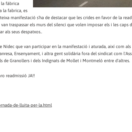
la fàbrica
 la fabrica, es
teixa manifestació s´ha de destacar que les crides en favor de la rea
 van traspassar els murs del silenci que volen imposar els i les caps 
r als seus despatxos..
 de Nidec que van participar en la manifestació i aturada, així com als
nresa, Ensenyament, i altra gent solidària fora del sindicat com l'A
ls de Granollers i dels Indignats de Mollet i Montmeló entre d'altres.
ro readmissió JA!!
nada-de-lluita-per-la.html