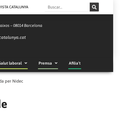
Search
VISTA CATALUNYA
Baixos – 08014 Barcelona
catalunya.cat
Salut laboral
Premsa
Afilia’t
de