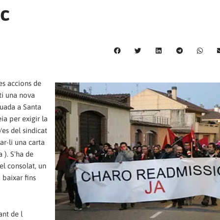
es accions de
ti una nova
tuada a Santa
a per exigir la
s del sindicat
r-li una carta
 ). S'ha de
el consolat, un
 baixar fins
nt de l