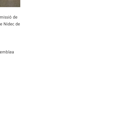
dmissió de
de Nidec de
ssemblea