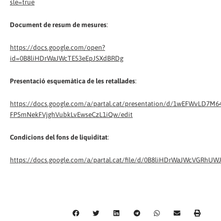
sle=true
Document de resum de mesures
:
https://docs.google.com/open?
id=0B8liHDrWaJWcTE53eEpJSXdBRDg
Presentació esquemàtica de les retallades
:
https://docs.google.com/a/partal.cat/presentation/d/1wEFWvLD7M
FP5mNekFVjghVubkLvEwseCzL1iQw/edit
Condicions del fons de liquiditat
:
https://docs.google.com/a/partal.cat/file/d/0B8liHDrWaJWcVGRhUW