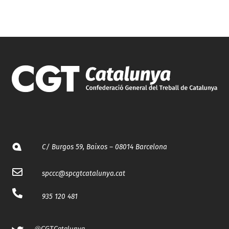
C/ Burgos 59, Baixos – 08014 Barcelona
spccc@
spcgtcatalunya.cat
935 120 481
@CGTCatalunya