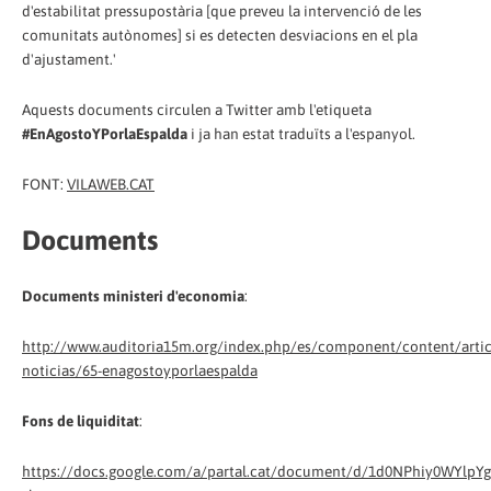
d'estabilitat pressupostària [que preveu la intervenció de les
comunitats autònomes] si es detecten desviacions en el pla
d'ajustament.'
Aquests documents circulen a Twitter amb l'etiqueta
#EnAgostoYPorlaEspalda
i ja han estat traduïts a l'espanyol.
FONT:
VILAWEB.CAT
Documents
Documents ministeri d'economia
:
http://www.auditoria15m.org/index.php/es/component/content/artic
noticias/65-enagostoyporlaespalda
Fons de liquiditat
:
https://docs.google.com/a/partal.cat/document/d/1d0NPhiy0WYlp