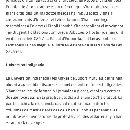
jornades d’alternatives a la crisi titulades En Revolta. L’Assemblea
Popular de Girona també és un referent que s’ha mobilitzat a les
grans cites dels últims dotze mesos i ha impulsat activitats al
carrer, mercats d’intercanvi i videofòrums. S’han mantingut
assemblees a Palamós i Ripoll i també s’ha consolidat el moviment
Ter-Brugent. Poblacions com Breda, Arbúcies o Hostalric s’han unit
en defensa dels CAP. A La Bisbal d’Empordà, s’hi fan assemblees
setmanals i s’han afegit a la lluita en defensa de la serralada de Les
Gavarres.
Universitat indignada
La Universitat Indignada i les Xarxes de Suport Mutu als barris han
ajudat a consolidar discursos i coneixements entre les indignades.
S’han fet tallers de formació i jornades a places, escoles o centres
de salut ocupats. En la pràctica del dia a dia també s’ha crescut. La
participació a la resistència davant els desnonaments o les
columnes de manifestants des dels barris i pobles per anar a les
nombroses convocatòries de protesta viscudes el darrer any n’han
estat un clar exemple.