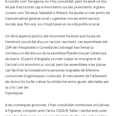
A ciutats com Tarragona, no s’ha consolidat, però ha estat un lloc
de pas d’activistes cap a moviments socials ja existents. A grans
ciutats com Terrassa, Sabadell o Mataró, ha ajudat a crear ponts de
transversalitat generacional i a generar vincles entre sectors
socials que, fins ara, no s’implicaven en la vida política local.
Un altre aspecte positiu del moviment ha estat que ha aturat
l’extensió social del discurs racista i excloent. Les assemblees del
15M de l’Hospitalet o Cornellà de Llobregat han frenat la
introducció del discurs de la xenòfoba Plataforma per Catalunya
als barris. El partit d’Anglada va voler culpar la immigració de
l’actual crisi econòmica i social, però les assemblees a les places
van facilitar la trobada entre persones migrades de diferents
comunitats lingüístiques i culturals. El trencament de l’aïllament
als domicilis ha fet créixer la solidaritat entre iguals; afectades per
la crisi i per les
hipoteques.
A les comarques gironines, s’han consolidat nombroses iniciatives.
A Figueres, compten amb l’actiu CSOA El Taller i també amb unes