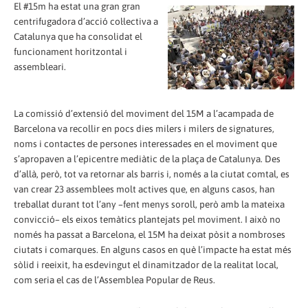
El #15m ha estat una gran gran
centrifugadora d’acció col·lectiva a
Catalunya que ha consolidat el
funcionament horitzontal i
assembleari.
La comissió d’extensió del moviment del 15M a l’acampada de
Barcelona va recollir en pocs dies milers i milers de signatures,
noms i contactes de persones interessades en el moviment que
s’apropaven a l’epicentre mediàtic de la plaça de Catalunya. Des
d’allà, però, tot va retornar als barris i, només a la ciutat comtal, es
van crear 23 assemblees molt actives que, en alguns casos, han
treballat durant tot l’any –fent menys soroll, però amb la mateixa
convicció– els eixos temàtics plantejats pel moviment. I això no
només ha passat a Barcelona, el 15M ha deixat pòsit a nombroses
ciutats i comarques. En alguns casos en què l’impacte ha estat més
sòlid i reeixit, ha esdevingut el dinamitzador de la realitat local,
com seria el cas de l’Assemblea Popular de Reus.