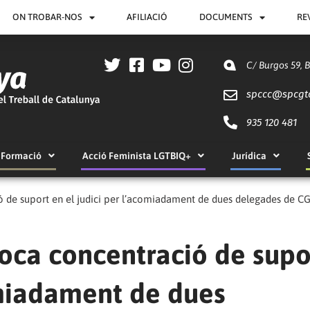
ON TROBAR-NOS
AFILIACIÓ
DOCUMENTS
RE
C/ Burgos 59, 
spccc@
spcgt
935 120 481
Formació
Acció Feminista LGTBIQ+
Jurídica
ó de suport en el judici per l’acomiadament de dues delegades de C
voca concentració de supo
omiadament de dues