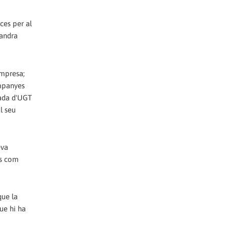
ces per al
Sandra
mpresa;
ompanyes
gada d'UGT
l seu
eva
ls com
que la
ue hi ha