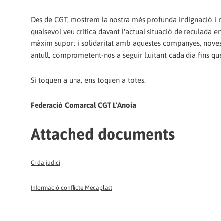
Des de CGT, mostrem la nostra més profunda indignació i reb
qualsevol veu crítica davant l'actual situació de reculada en
màxim suport i solidaritat amb aquestes companyes, noves v
antull, comprometent-nos a seguir lluitant cada dia fins q
Si toquen a una, ens toquen a totes.
Federació Comarcal CGT L'Anoia
Attached documents
Crida judici
Informació conflicte Mecaplast