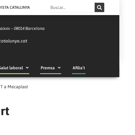
Search
VISTA CATALUNYA
Baixos – 08014 Barcelona
catalunya.cat
Salut laboral
Premsa
Afilia’t
GT a Mecaplast
rt