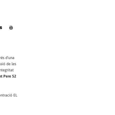
rés d'una
sió de les
tegritat
nt Pere 52
entració EL