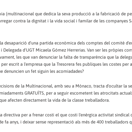
oia (multinacional que dedica la seva producció a la fabricació de pe
rregar contra la dignitat i la vida social i familar de les companyes 
 desaparició d'una partida econòmica dels comptes del comitè d'e
a i Delegada d'UGT Micaela Gómez Herrerias. Van ser les pròpies c
tivament, les que van denunciar la falta de transparència que la dele
per escrit a l'empresa que la Tresorera fes publiques les costes per a
e denuncien un fet siguin les acomiadades?
cisions de la Multinacional, amb seu a Mònaco, tracta d'ocultar la s
miadaments GRATUÏTS, per a seguir escometent les atrocitats actua
 que afecten directament la vida de la classe treballadora.
rectiva per a frenar costi el que costi l'enèrgica activitat sindical 
 fa anys, i deixar sense representació als més de 400 treballadors q