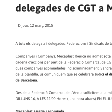
delegades de CGT a 
Dijous, 12 març, 2015
A tots els delegats i delegades, Federacions i Sindicats de l
Companyes i Companys, Mecaplast Iberica no admet sota c
cadena d'accions per part de la Federació Comarcal de CGT 
dues companyes acomiadades Indiscriminadament, Sandra Lor
de la plantilla, us comuniquem que se celebrarà
Judici el 
de Barcelona
.
Des de la Federació Comarcal de L’Anoia sol·licitem a la m
DILLUNS 16, A LES 11’00 Hores ( una hora abans) EN EL JU
Mecaplast assetja i acomiada