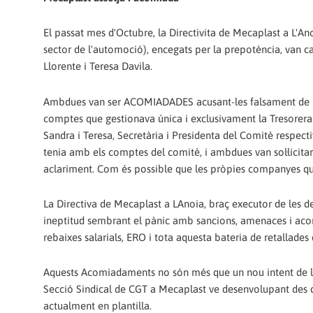
El passat mes d'Octubre, la Directivita de Mecaplast a L'An
sector de l'automoció), encegats per la prepotència, van ca
Llorente i Teresa Davila.
Ambdues van ser ACOMIADADES acusant-les falsament de la
comptes que gestionava única i exclusivament la Tresorer
Sandra i Teresa, Secretària i Presidenta del Comitè respec
tenia amb els comptes del comitè, i ambdues van sol·licitar 
aclariment. Com és possible que les pròpies companyes qu
La Directiva de Mecaplast a LAnoia, braç executor de les de
ineptitud sembrant el pànic amb sancions, amenaces i aco
rebaixes salarials, ERO i tota aquesta bateria de retallades
Aquests Acomiadaments no són més que un nou intent de la di
Secció Sindical de CGT a Mecaplast ve desenvolupant des de
actualment en plantilla.