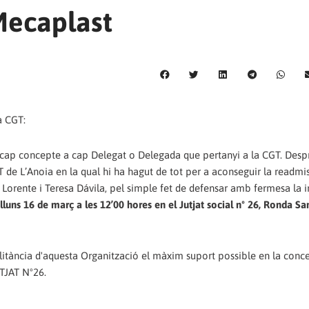
Mecaplast
a CGT:
ap concepte a cap Delegat o Delegada que pertanyi a la CGT. Desp
de L’Anoia en la qual hi ha hagut de tot per a aconseguir la readmis
ente i Teresa Dávila, pel simple fet de defensar amb fermesa la in
dilluns 16 de març a les 12’00 hores en el Jutjat social nº 26, Ronda Sa
ilitància d'aquesta Organització el màxim suport possible en la conc
TJAT Nº26.