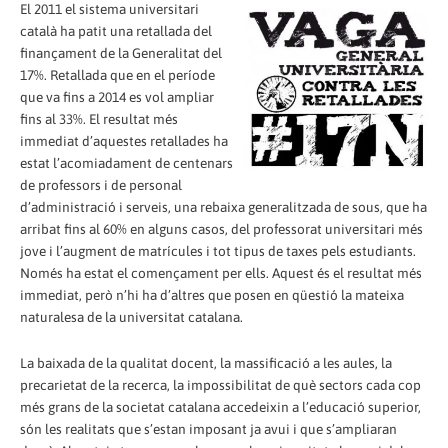
El 2011 el sistema universitari
català ha patit una retallada del
finançament de la Generalitat del
17%. Retallada que en el període
que va fins a 2014 es vol ampliar
fins al 33%. El resultat més
immediat d’aquestes retallades ha
estat l’acomiadament de centenars
de professors i de personal
d’administració i serveis, una rebaixa generalitzada de sous, que ha
arribat fins al 60% en alguns casos, del professorat universitari més
jove i l’augment de matrícules i tot tipus de taxes pels estudiants.
Només ha estat el començament per ells. Aquest és el resultat més
immediat, però n’hi ha d’altres que posen en qüestió la mateixa
naturalesa de la universitat catalana.
La baixada de la qualitat docent, la massificació a les aules, la
precarietat de la recerca, la impossibilitat de què sectors cada cop
més grans de la societat catalana accedeixin a l’educació superior,
són les realitats que s’estan imposant ja avui i que s’ampliaran