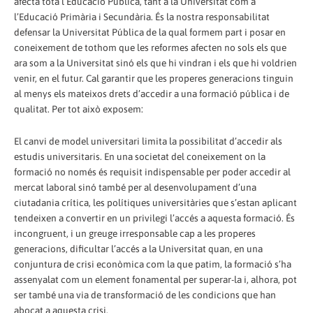
afecta tota l’Educació Pública, tant a la Universitat com a
l’Educació Primària i Secundària. És la nostra responsabilitat
defensar la Universitat Pública de la qual formem part i posar en
coneixement de tothom que les reformes afecten no sols els que
ara som a la Universitat sinó els que hi vindran i els que hi voldrien
venir, en el futur. Cal garantir que les properes generacions tinguin
al menys els mateixos drets d’accedir a una formació pública i de
qualitat. Per tot això exposem:
El canvi de model universitari limita la possibilitat d’accedir als
estudis universitaris. En una societat del coneixement on la
formació no només és requisit indispensable per poder accedir al
mercat laboral sinó també per al desenvolupament d’una
ciutadania crítica, les polítiques universitàries que s’estan aplicant
tendeixen a convertir en un privilegi l’accés a aquesta formació. És
incongruent, i un greuge irresponsable cap a les properes
generacions, dificultar l’accés a la Universitat quan, en una
conjuntura de crisi econòmica com la que patim, la formació s’ha
assenyalat com un element fonamental per superar-la i, alhora, pot
ser també una via de transformació de les condicions que han
abocat a aquesta crisi.