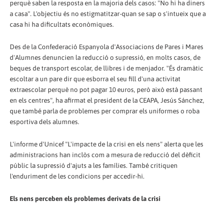
perquè saben la resposta en la majoria dels casos: "No hi ha diners
a casa". L'objectiu és no estigmatitzar-quan se sap o s'intueix que a
casa hi ha dificultats econòmiques.
Des de la Confederació Espanyola d'Associacions de Pares i Mares
d'Alumnes denuncien la reducció o supressió, en molts casos, de
beques de transport escolar, de llibres i de menjador. "És dramàtic
escoltar a un pare dir que esborra el seu fill d'una activitat
extraescolar perquè no pot pagar 10 euros, però això està passant
en els centres", ha afirmat el president de la CEAPA, Jesús Sánchez,
que també parla de problemes per comprar els uniformes o roba
esportiva dels alumnes.
L'informe d'Unicef ​​"L'impacte de la crisi en els nens" alerta que les
administracions han inclòs com a mesura de reducció del dèficit
públic la supressió d'ajuts a les famílies. També critiquen
l'enduriment de les condicions per accedir-hi.
Els nens perceben els problemes derivats de la crisi