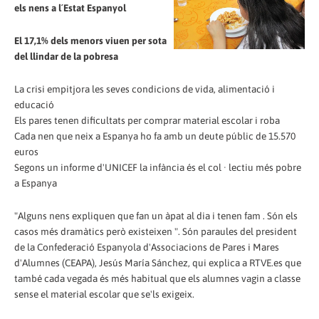
els nens a l´Estat Espanyol
El 17,1% dels menors viuen per sota
del llindar de la pobresa
La crisi empitjora les seves condicions de vida, alimentació i
educació
Els pares tenen dificultats per comprar material escolar i roba
Cada nen que neix a Espanya ho fa amb un deute públic de 15.570
euros
Segons un informe d'UNICEF la infància és el col · lectiu més pobre
a Espanya
"Alguns nens expliquen que fan un àpat al dia i tenen fam . Són els
casos més dramàtics però existeixen ". Són paraules del president
de la Confederació Espanyola d'Associacions de Pares i Mares
d'Alumnes (CEAPA), Jesús María Sánchez, qui explica a RTVE.es que
també cada vegada és més habitual que els alumnes vagin a classe
sense el material escolar que se'ls exigeix.