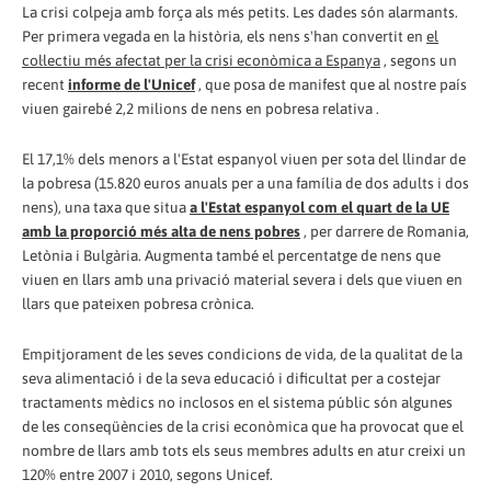
La crisi colpeja amb força als més petits. Les dades són alarmants.
Per primera vegada en la història, els nens s'han convertit en
el
col·lectiu més afectat per la crisi econòmica a Espanya
, segons un
recent
informe de l'Unicef
​​, que posa de manifest que al nostre país
viuen gairebé 2,2 milions de nens en pobresa relativa .
El 17,1% dels menors a l'Estat espanyol viuen per sota del llindar de
la pobresa (15.820 euros anuals per a una família de dos adults i dos
nens), una taxa que situa
a l'Estat espanyol com el quart de la UE
amb la proporció més alta de nens pobres
, per darrere de Romania,
Letònia i Bulgària. Augmenta també el percentatge de nens que
viuen en llars amb una privació material severa i dels que viuen en
llars que pateixen pobresa crònica.
Empitjorament de les seves condicions de vida, de la qualitat de la
seva alimentació i de la seva educació i dificultat per a costejar
tractaments mèdics no inclosos en el sistema públic són algunes
de les conseqüències de la crisi econòmica que ha provocat que el
nombre de llars amb tots els seus membres adults en atur creixi un
120% entre 2007 i 2010, segons Unicef.