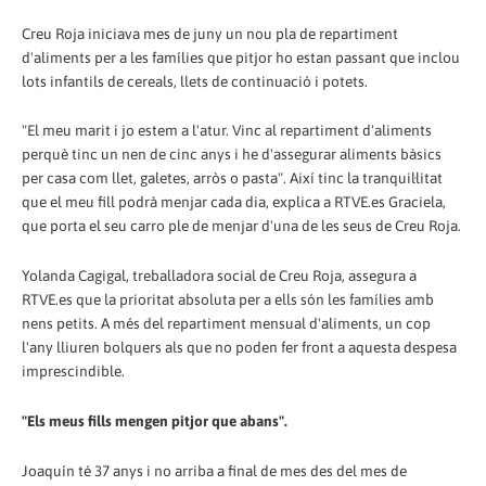
Creu Roja iniciava mes de juny un nou pla de repartiment
d'aliments per a les famílies que pitjor ho estan passant que inclou
lots infantils de cereals, llets de continuació i potets.
"El meu marit i jo estem a l'atur. Vinc al repartiment d'aliments
perquè tinc un nen de cinc anys i he d'assegurar aliments bàsics
per casa com llet, galetes, arròs o pasta". Així tinc la tranquil·litat
que el meu fill podrà menjar cada dia, explica a RTVE.es Graciela,
que porta el seu carro ple de menjar d'una de les seus de Creu Roja.
Yolanda Cagigal, treballadora social de Creu Roja, assegura a
RTVE.es que la prioritat absoluta per a ells són les famílies amb
nens petits. A més del repartiment mensual d'aliments, un cop
l'any lliuren bolquers als que no poden fer front a aquesta despesa
imprescindible.
"Els meus fills mengen pitjor que abans".
Joaquín té 37 anys i no arriba a final de mes des del mes de