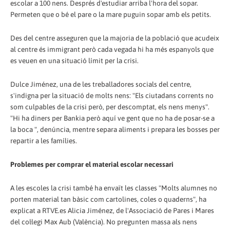
escolar a 100 nens. Després d'estudiar arriba l'hora del sopar.
Permeten que o bé el pare o la mare puguin sopar amb els petits.
Des del centre asseguren que la majoria de la població que acudeix
al centre és immigrant però cada vegada hi ha més espanyols que
es veuen en una situació límit per la crisi.
Dulce Jiménez, una de les treballadores socials del centre,
s'indigna per la situació de molts nens: "Els ciutadans corrents no
som culpables de la crisi però, per descomptat, els nens menys".
"Hi ha diners per Bankia però aquí ve gent que no ha de posar-se a
la boca ", denúncia, mentre separa aliments i prepara les bosses per
repartir a les famílies.
Problemes per comprar el material escolar necessari
A les escoles la crisi també ha envaït les classes "Molts alumnes no
porten material tan bàsic com cartolines, coles o quaderns", ha
explicat a RTVE.es Alicia Jiménez, de l'Associació de Pares i Mares
del col·legi Max Aub (València). No pregunten massa als nens