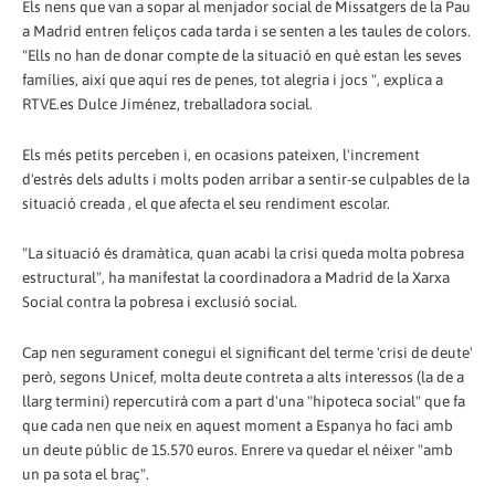
Els nens que van a sopar al menjador social de Missatgers de la Pau
a Madrid entren feliços cada tarda i se senten a les taules de colors.
"Ells no han de donar compte de la situació en què estan les seves
famílies, així que aquí res de penes, tot alegria i jocs ", explica a
RTVE.es Dulce Jiménez, treballadora social.
Els més petits perceben i, en ocasions pateixen, l'increment
d'estrès dels adults i molts poden arribar a sentir-se culpables de la
situació creada , el que afecta el seu rendiment escolar.
"La situació és dramàtica, quan acabi la crisi queda molta pobresa
estructural", ha manifestat la coordinadora a Madrid de la Xarxa
Social contra la pobresa i exclusió social.
Cap nen segurament conegui el significant del terme 'crisi de deute'
però, segons Unicef, molta deute contreta a alts interessos (la de a
llarg termini) repercutirà com a part d'una "hipoteca social" que fa
que cada nen que neix en aquest moment a Espanya ho faci amb
un deute públic de 15.570 euros. Enrere va quedar el néixer "amb
un pa sota el braç".