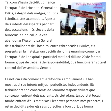
Tal com s'havia decidit, comença
l'ocupació de l'Hospital General de
Kilkis, a despit dels metges, polítics
i sindicalistes acomodats. A pesar
dels intents desesperats per part
dels escalafons més elevats de la
burocràcia sindical, que van
abandonar l'Assemblea General
dels treballadors de l'hospital entre esbroncades i xiules, els
presents en la mateixa van decidir de forma unànime començar
l'ocupació de l'hospital a partir del matí del dilluns 20 de febrer i
formar grups de treball i de responsabilitat, que funcionaran sota el
control de l'Assemblea General.
La notícia està començant a difondre's àmpliament i ja han
mostrat el seu interès mitjos i periodistes independents. Els
treballadors són conscients de l'enorme responsabilitat que
contreuen enfront dels pacients, els ciutadans, la societat local i
també enfront d'ells mateixos i les seves persones més properes, i
estan decidits a dur els seus objectius a bon port, de forma