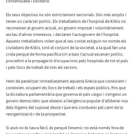
consensuada i solidària.
Els seus objectius no són estrictament sectorials. Són més amplis i
tenen un caràcter polític. Els treballadors de l'hospital de Kilkis no
reconeixen al govern actual, un govern imposat i voluntàriament
esclau d'altres interessos, i declaren l'autogovern de l'hospital.
Aquests treballadors volen que al seu costat estiguin no només els
ciutadans de Kilkis, sinó el conjunt de la societat, a la qual fan una
crida perquè de forma pacífica tiri a baix l'actual escenari polític,
procedint a la propagació d'ocupacions pels hospitals de tot el país
i pels llocs de treball de tots els sectors.
Hem de paralitzar immediatament aquesta Grècia que coneixíem i
coneixien, ocupant els llocs de treball i els espais públics, fins que
la dictadura parlamentària que governa el país caigui i s'erigeixi un
govern democràtic que obeeixi a l'exigència popular d'alliberar-nos
dels lligams del suposat deute i que ens condueixi pel camí de la
reorganització i de la prosperitat.
Si això no és tasca fàcil, és perquè l'enemic no està només fora de