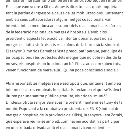
les nostres muralles, sinó també en l'interior. Sobretot en l'interior!
És el que vam veure a Kilkis. Aquests directors als quals inquieta
tant la pèrdua d'ingressos a causa de les mobilitzacions, juntament
amb els seus col·laboradors i alguns metges coaccionats, van
intentar inicialment buscar el suport dels reaccionaris alts càrrecs
de la federació nacional de metges d'hospitals. L'ambiciós
president d'aquesta federació va intentar donar suport no als
metges en lluita, sinó als alts escalafons de la burocràcia sindical.
El senyor Dimitrios Barnabas "està preocupat" perquè, per culpa de
les ocupacions i les protestes dels metges que no cobren des de fa
mesos, els hospitals no funcionaran bé. Fins a ara, com sabeu tots,
vénen funcionant de meravella... Quina poca consciència social!
Als irresponsables metges sense escrúpols que, juntament amb els
infermers i altres empleats hospitalaris, reclamen el que se'ls deu i
lluiten per una sanitat pública gratuïta, els criden "munió".
L'indescriptible senyor Barnabas ha preferit mantenir-se lluny de la
munió. Esquivant a la combativa presidenta del ENIK (sindicat de
metges d'hospitals de la província de Kilkis), la senyora Leta Zotaki,
que esperava reunir-se amb ell, com havien acordat, va participar
en una trobada privada amb el reaccionari vicepresident i el