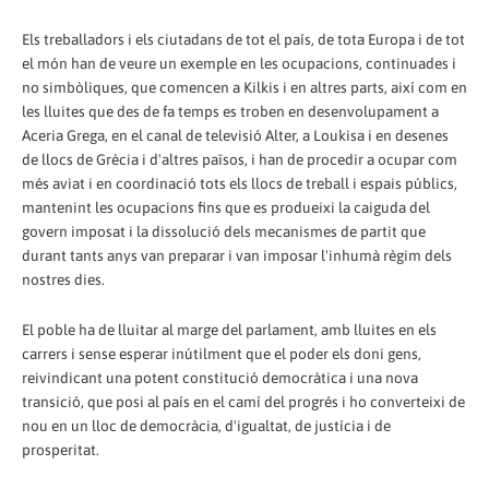
Els treballadors i els ciutadans de tot el país, de tota Europa i de tot
el món han de veure un exemple en les ocupacions, continuades i
no simbòliques, que comencen a Kilkis i en altres parts, així com en
les lluites que des de fa temps es troben en desenvolupament a
Aceria Grega, en el canal de televisió Alter, a Loukisa i en desenes
de llocs de Grècia i d'altres països, i han de procedir a ocupar com
més aviat i en coordinació tots els llocs de treball i espais públics,
mantenint les ocupacions fins que es produeixi la caiguda del
govern imposat i la dissolució dels mecanismes de partit que
durant tants anys van preparar i van imposar l'inhumà règim dels
nostres dies.
El poble ha de lluitar al marge del parlament, amb lluites en els
carrers i sense esperar inútilment que el poder els doni gens,
reivindicant una potent constitució democràtica i una nova
transició, que posi al país en el camí del progrés i ho converteixi de
nou en un lloc de democràcia, d'igualtat, de justícia i de
prosperitat.