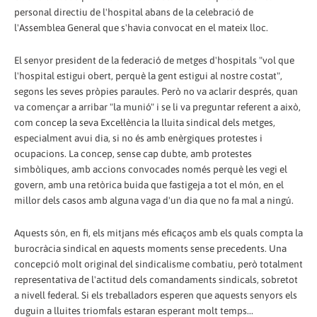
personal directiu de l'hospital abans de la celebració de
l'Assemblea General que s'havia convocat en el mateix lloc.
El senyor president de la federació de metges d'hospitals "vol que
l'hospital estigui obert, perquè la gent estigui al nostre costat",
segons les seves pròpies paraules. Però no va aclarir després, quan
va començar a arribar "la munió" i se li va preguntar referent a això,
com concep la seva Excel·lència la lluita sindical dels metges,
especialment avui dia, si no és amb enèrgiques protestes i
ocupacions. La concep, sense cap dubte, amb protestes
simbòliques, amb accions convocades només perquè les vegi el
govern, amb una retòrica buida que fastigeja a tot el món, en el
millor dels casos amb alguna vaga d'un dia que no fa mal a ningú.
Aquests són, en fi, els mitjans més eficaços amb els quals compta la
burocràcia sindical en aquests moments sense precedents. Una
concepció molt original del sindicalisme combatiu, però totalment
representativa de l'actitud dels comandaments sindicals, sobretot
a nivell federal. Si els treballadors esperen que aquests senyors els
duguin a lluites triomfals estaran esperant molt temps...