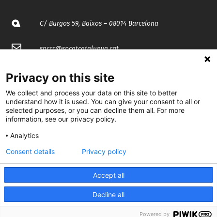
C/ Burgos 59, Baixos – 08014 Barcelona
spccc@
spcgtcatalunya.cat
935 120 481
Privacy on this site
We collect and process your data on this site to better
@CGTCatalunya
understand how it is used. You can give your consent to all or
selected purposes, or you can decline them all. For more
information, see our privacy policy.
cgtcatalunya
Analytics
CGTCatalunya
Consent details
Privacy policy
cgtcatalunya
Accept all
Decline all
Desenvolupat per
Powered by