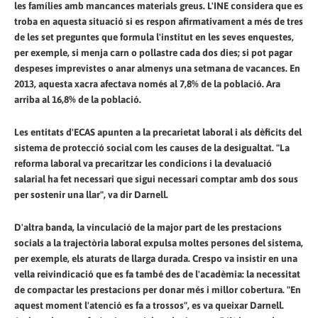
les famílies amb mancances materials greus. L'INE considera que es
troba en aquesta situació si es respon afirmativament a més de tres
de les set preguntes que formula l'institut en les seves enquestes,
per exemple, si menja carn o pollastre cada dos dies; si pot pagar
despeses imprevistes o anar almenys una setmana de vacances. En
2013, aquesta xacra afectava només al 7,8% de la població. Ara
arriba al 16,8% de la població.
Les entitats d'ECAS apunten a la precarietat laboral i als dèficits del
sistema de protecció social com les causes de la desigualtat. "La
reforma laboral va precaritzar les condicions i la devaluació
salarial ha fet necessari que sigui necessari comptar amb dos sous
per sostenir una llar", va dir Darnell.
D'altra banda, la vinculació de la major part de les prestacions
socials a la trajectòria laboral expulsa moltes persones del sistema,
per exemple, els aturats de llarga durada. Crespo va insistir en una
vella reivindicació que es fa també des de l'acadèmia: la necessitat
de compactar les prestacions per donar més i millor cobertura. "En
aquest moment l'atenció es fa a trossos", es va queixar Darnell.