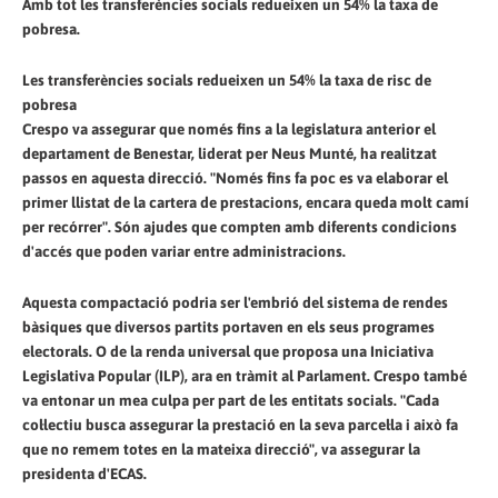
Amb tot les transferències socials redueixen un 54% la taxa de
pobresa.
Les transferències socials redueixen un 54% la taxa de risc de
pobresa
Crespo va assegurar que només fins a la legislatura anterior el
departament de Benestar, liderat per Neus Munté, ha realitzat
passos en aquesta direcció. "Només fins fa poc es va elaborar el
primer llistat de la cartera de prestacions, encara queda molt camí
per recórrer". Són ajudes que compten amb diferents condicions
d'accés que poden variar entre administracions.
Aquesta compactació podria ser l'embrió del sistema de rendes
bàsiques que diversos partits portaven en els seus programes
electorals. O de la renda universal que proposa una Iniciativa
Legislativa Popular (ILP), ara en tràmit al Parlament. Crespo també
va entonar un mea culpa per part de les entitats socials. "Cada
col·lectiu busca assegurar la prestació en la seva parcel·la i això fa
que no remem totes en la mateixa direcció", va assegurar la
presidenta d'ECAS.