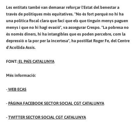
Les entitats també van demanar reforçar l'Estat del benestar a
través de polítiques més equitatives. "No és fort perquè no hi ha
una política fiscal clara que faci que els que tinguin menys paguen
menys i que no hi hagi evasió", va assegurar Crespo. "La pobresa no
és només diners, hi ha intangibles que es poden percebre, com la
depressió o la por per la incertesa", ha postil·lat Roger Fe, del Centre
d'Acollida Assís.
FONT:
EL PAÍS CATALUNYA
Més informació:
-
WEB ECAS
-
PÀGINA FACEBOOK SECTOR SOCIAL CGT CATALUNYA
-
TWITTER SECTOR SOCIAL CGT CATALUNYA