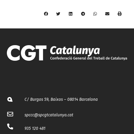
C/ Burgos 59, Baixos – 08014 Barcelona
spccc@
spcgtcatalunya.cat
935 120 481