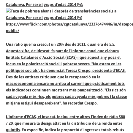
Catalunya. Per sexe i grups d´edat .2014 (%):
https://www.flickr.com/photos/cgtcatalunya/23376474446/in/datepos
public/
Una ràtio que ha crescut un 20% des de 2011, quan era de 5,5.
Aquesta xifra, de Idescat, fa part de l'informe anual que elabora
Entitats Catalanes d'Acció Social (ECAS) i que aquest any posa el
focus en la polarització social i pobresa severa. "No estem en les
polítiques socials", ha denunciat Teresa Crespo, presidenta d'ECAS.
Des de les entitats critiquen que la recuperació en la
macroeconomia encara no arriba al carrer i que pràcticament tots
els indicadors continuen mostrant més pauperització.
"Els rics són
cada vegada més rics, els pobres cada vegada més pobres i la classe
mitjana estigui desapareixent"
, ha recordat Crespo.
L'informe d'ECAS, el Insocat, inclou entre altres l'índex de ràtio S80
/ 20, que mesura la desigualtat en la distribució de la renda entre
quintils
. En específic, indica la proporció d'ingressos totals rebuts