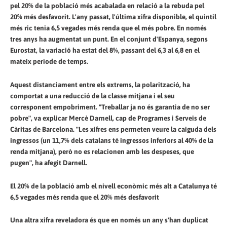
pel 20% de la població més acabalada en relació a la rebuda pel
20% més desfavorit. L'any passat, l'última xifra disponible, el quintil
més ric tenia 6,5 ​​vegades més renda que el més pobre. En només
tres anys ha augmentat un punt. En el conjunt d'Espanya, segons
Eurostat, la variació ha estat del 8%, passant del 6,3 al 6,8 en el
mateix període de temps.
Aquest distanciament entre els extrems, la polarització, ha
comportat a una reducció de la classe mitjana i el seu
corresponent empobriment. "Treballar ja no és garantia de no ser
pobre", va explicar Mercè Darnell, cap de Programes i Serveis de
Càritas de Barcelona. "Les xifres ens permeten veure la caiguda dels
ingressos (un 11,7% dels catalans té ingressos inferiors al 40% de la
renda mitjana), però no es relacionen amb les despeses, que
pugen", ha afegit Darnell.
El 20% de la població amb el nivell econòmic més alt a Catalunya té
6,5 vegades més renda que el 20% més desfavorit
Una altra xifra reveladora és que en només un any s'han duplicat