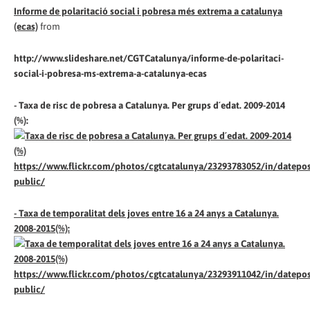
Informe de polaritació social i pobresa més extrema a catalunya
(ecas)
from
http://www.slideshare.net/CGTCatalunya/informe-de-polaritaci-
social-i-pobresa-ms-extrema-a-catalunya-ecas
- Taxa de risc de pobresa a Catalunya. Per grups d´edat. 2009-2014
(%):
https://www.flickr.com/photos/cgtcatalunya/23293783052/in/datepos
public/
- Taxa de temporalitat dels joves entre 16 a 24 anys a Catalunya.
2008-2015(%):
https://www.flickr.com/photos/cgtcatalunya/23293911042/in/datepos
public/