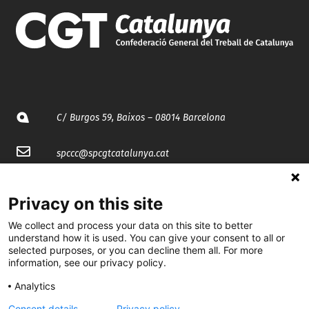
C/ Burgos 59, Baixos – 08014 Barcelona
spccc@
spcgtcatalunya.cat
935 120 481
Privacy on this site
We collect and process your data on this site to better
@CGTCatalunya
understand how it is used. You can give your consent to all or
selected purposes, or you can decline them all. For more
cgtcatalunya
information, see our privacy policy.
CGTCatalunya
Analytics
cgtcatalunya
Consent details
Privacy policy