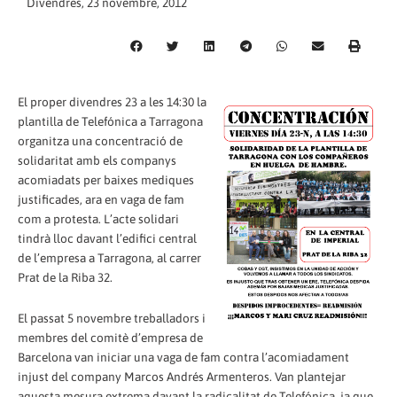
Divendres, 23 novembre, 2012
El proper divendres 23 a les 14:30 la
plantilla de Telefónica a Tarragona
organitza una concentració de
solidaritat amb els companys
acomiadats per baixes mediques
justificades, ara en vaga de fam
com a protesta. L’acte solidari
tindrà lloc davant l’edifici central
de l’empresa a Tarragona, al carrer
Prat de la Riba 32.
El passat 5 novembre treballadors i
membres del comitè d’empresa de
Barcelona van iniciar una vaga de fam contra l’acomiadament
injust del company Marcos Andrés Armenteros. Van plantejar
aquesta mesura extrema davant la radicalitat de Telefónica, ja que