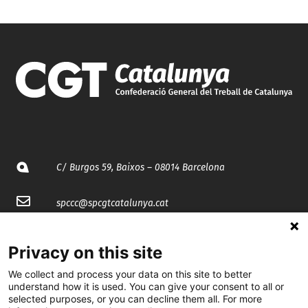
C/ Burgos 59, Baixos – 08014 Barcelona
spccc@
spcgtcatalunya.cat
935 120 481
Privacy on this site
We collect and process your data on this site to better
@CGTCatalunya
understand how it is used. You can give your consent to all or
selected purposes, or you can decline them all. For more
cgtcatalunya