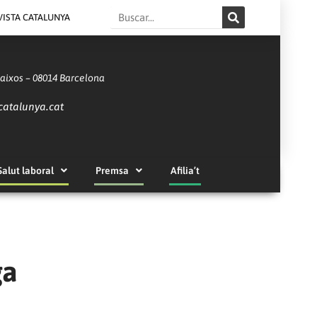
Search
VISTA CATALUNYA
Baixos – 08014 Barcelona
catalunya.cat
Salut laboral
Premsa
Afilia’t
ga