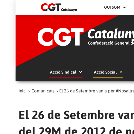
QUI SOM
Acció Sindical
Acció Social
Inici
>
Comunicats
>
El 26 de Setembre van a per #Nosaltre
El 26 de Setembre van
del 29M de 2012 de no