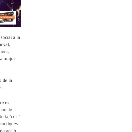
social a la
unya),
ment,
la major
ó de la
r.
re és
 han de
 la "crisi"
pràctiques,
ada acció,