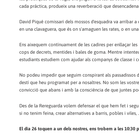
cada pràctica, produeix una reverberació que desencadena l
David Piqué comissari dels mossos d'esquadra va arribar a 
en una clavaguera, que és on s'amaguen les rates, o en una
Ens aixequem contínuament de les cadires per enllaçar les n
cops de decrets, mentides i bales de goma. Mentre intenteu
estudiants estudiem com ajudar als companys de classe i com
No podeu impedir que seguim conspirant als passadissos de
destí que heu programat per a nosaltres. No som les vostre
convicció que abans i amb la consciència de que juntes p
Des de la Rereguarda volem defensar el que hem fet i seguirem 
si no tenim feina, crear alternatives a barris, pobles i viles, .
El dia 26 toquen a un dels nostres, ens trobem a les 10:30 per