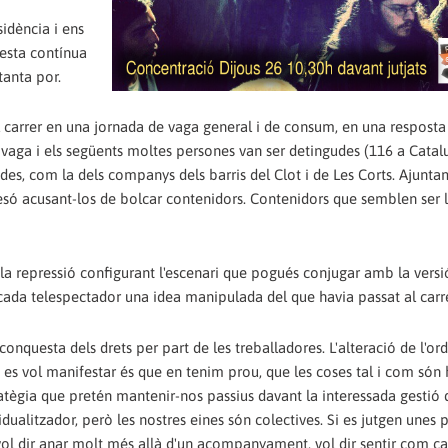
sidència i ens
uesta contínua
tanta por.
 carrer en una jornada de vaga general i de consum, en una resposta 
 la vaga i els següents moltes persones van ser detingudes (116 a Catal
es, com la dels companys dels barris del Clot i de Les Corts. Ajunta
presó acusant-los de bolcar contenidors. Contenidors que semblen ser 
a repressió configurant l'escenari que pogués conjugar amb la versi
 cada telespectador una idea manipulada del que havia passat al carre
onquesta dels drets per part de les treballadores. L'alteració de l'ord
 es vol manifestar és que en tenim prou, que les coses tal i com són
atègia que pretén mantenir-nos passius davant la interessada gestió de
vidualitzador, però les nostres eines són colectives. Si es jutgen unes 
t vol dir anar molt més allà d'un acompanyament, vol dir sentir com c