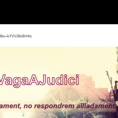
ed&v=bYVVJB6BH4o