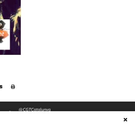
@CGTCatalunya
cgtcatalunya
CGTCatalunya