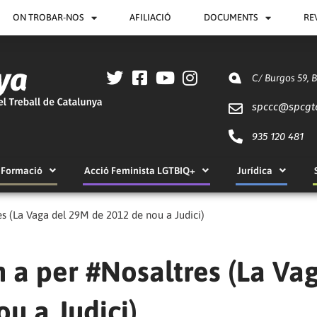
ON TROBAR-NOS
AFILIACIÓ
DOCUMENTS
RE
C/ Burgos 59, 
spccc@
spcgt
935 120 481
Formació
Acció Feminista LGTBIQ+
Jurídica
s (La Vaga del 29M de 2012 de nou a Judici)
 a per #Nosaltres (La Va
u a Judici)