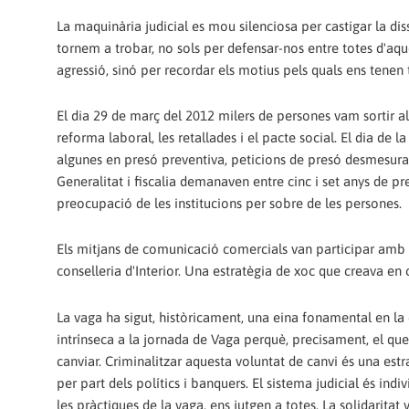
La maquinària judicial es mou silenciosa per castigar la dis
tornem a trobar, no sols per defensar-nos entre totes d'aq
agressió, sinó per recordar els motius pels quals ens tenen 
El dia 29 de març del 2012 milers de persones vam sortir al
reforma laboral, les retallades i el pacte social. El dia de
algunes en presó preventiva, peticions de presó desmesurad
Generalitat i fiscalia demanaven entre cinc i set anys de 
preocupació de les institucions per sobre de les persones.
Els mitjans de comunicació comercials van participar amb l
conselleria d'Interior. Una estratègia de xoc que creava en
La vaga ha sigut, històricament, una eina fonamental en la c
intrínseca a la jornada de Vaga perquè, precisament, el que
canviar. Criminalitzar aquesta voluntat de canvi és una estr
per part dels polítics i banquers. El sistema judicial és indi
les pràctiques de la vaga, ens jutgen a totes. La solidarita