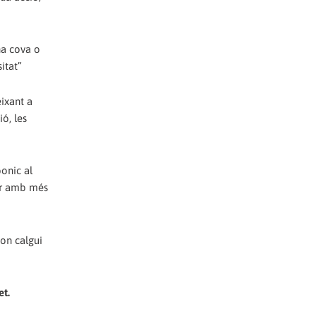
na cova o
itat”
eixant a
ó, les
onic al
rer amb més
 on calgui
et.