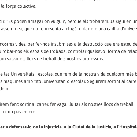
a força colectiva.
dir: “Es poden amagar on vulguin, perquè els trobarem. Ja sigui en u
 assemblea, que no representa a ningú, o darrere una cadira d'univers
ostres vides, per fer-nos insubmises a la destrucció que ens esteu d
 robar-nos els espais de trobada, controlar qualsevol forma de relaci
 salvar els llocs de treball dels nostres professors.
 les Universitats i escoles, que fem de la nostra vida quelcom més b
s màquines amb títol universitari o escolar. Seguirem sortint al car
odem.
fent: sortir al carrer, fer vaga, lluitar als nostres llocs de treball i
.. ni un pas enrere.
 a defensar-lo de la injusticia, a la Ciutat de la Justícia, a l'Hospital