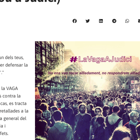
n dels teus,
per defensar la
"."
a la VAGA
s contra la
cas, es tracta
retallades a la
ga general del
a i
fets.