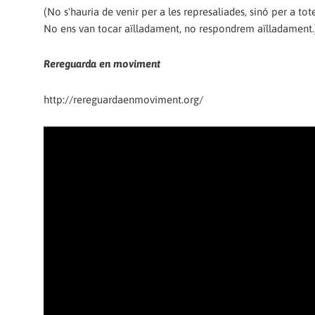
(No s'hauria de venir per a les represaliades, sinó per a tot
No ens van tocar aïlladament, no respondrem aïlladament.
Rereguarda en moviment
http://rereguardaenmoviment.org/