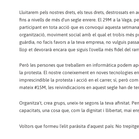
Lluitarem pels nostres drets, els teus drets, destrossats en 
fins a nivells de més d'un segle enrere. El 29M a la Vaga, p
participant en tota acció que es convoqui aquesta setmana 
organització, moviment social amb el qual et trobis més pr
guàrdia, no facis favors a la teva empresa, no vulguis passar
llop et devorarà encara que siguis l'ovella més fidel del ra
Però les persones que treballem en informàtica podem apo
la protesta. El nostre coneixement en noves tecnologies e
imprescindible la protesta i acció en el carrer, sí, però c
mateix #15M, les reivindicacions en aquest segle han de teni
Organitza't, crea grups, uneix-te segons la teva afinitat. 
capacitats, una cosa que, com la dignitat i llibertat, mai e
Voltors que formeu l'elit paràsita d'aquest país: No trepitg