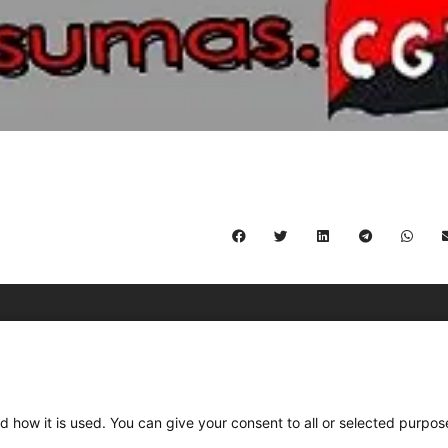
C/ Burgos 59, Baixos – 08014 Barcelona
spccc@
spcgtcatalunya.cat
d how it is used. You can give your consent to all or selected purpos