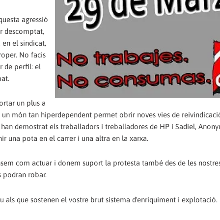
aquesta agressió
er descomptat,
en el sindicat,
oper. No facis
 de perfil: el
mat.
rtar un plus a
n un món tan hiperdependent permet obrir noves vies de reivindicació
om han demostrat els treballadors i treballadores de HP i Sadiel, Anon
r una pota en el carrer i una altra en la xarxa.
Pensem com actuar i donem suport la protesta també des de les nostre
ns podran robar.
eu als que sostenen el vostre brut sistema d'enriquiment i explotació.