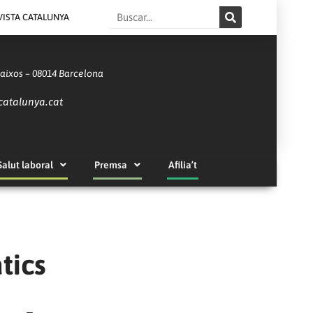
Search
VISTA CATALUNYA
Baixos – 08014 Barcelona
catalunya.cat
Salut laboral
Premsa
Afilia’t
tics