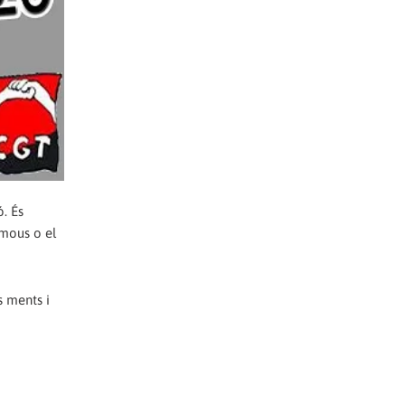
. És
ymous o el
s ments i