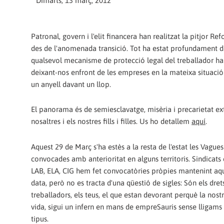
Dimarts, 13 març, 2012
Patronal, govern i l'elit financera han realitzat la pitjor R
des de l'anomenada transició. Tot ha estat profundament d
qualsevol mecanisme de protecció legal del treballador ha s
deixant-nos enfront de les empreses en la mateixa situació
un anyell davant un llop.
El panorama és de semiesclavatge, misèria i precarietat e
nosaltres i els nostres fills i filles. Us ho detallem
aquí
.
Aquest 29 de Març s'ha estès a la resta de l'estat les Vague
convocades amb anterioritat en alguns territoris. Sindicat
LAB, ELA, CIG hem fet convocatòries pròpies mantenint aq
data, però no es tracta d'una qüestió de sigles: Són els dret
treballadors, els teus, el que estan devorant perquè la nostr
vida, sigui un infern en mans de empreSauris sense lligams
tipus.