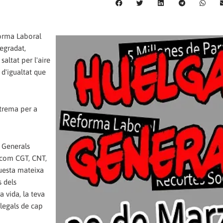
eforma Laboral
egradat,
altat per l'aire
 d'igualtat que
xtrema per a
s Generals
s com CGT, CNT,
uesta mateixa
s dels
a vida, la teva
 legals de cap