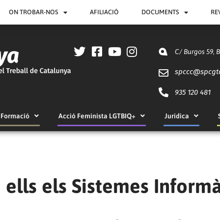
ON TROBAR-NOS
AFILIACIÓ
DOCUMENTS
RE
C/ Burgos 59, 
spccc@
spcgt
935 120 481
Formació
Acció Feminista LGTBIQ+
Jurídica
 ells els Sistemes Informà