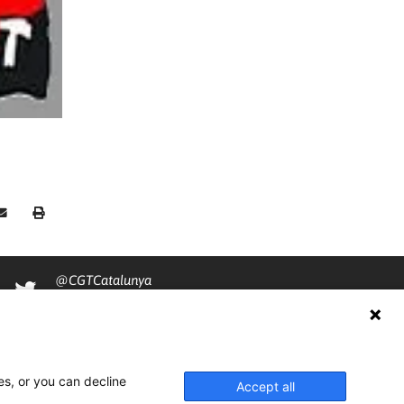
@CGTCatalunya
cgtcatalunya
CGTCatalunya
es, or you can decline
cgtcatalunya
Accept all