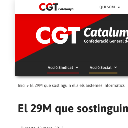
QUI SOM
Acció Sindical
Acció Social
Inici
>
El 29M que sostinguin ells els Sistemes Informàtics
El 29M que sostinguin