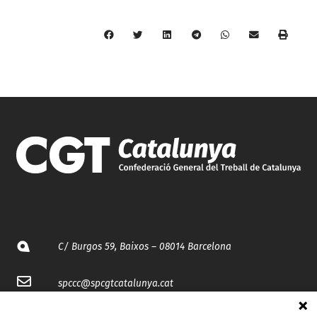
C/ Burgos 59, Baixos – 08014 Barcelona
spccc@
spcgtcatalunya.cat
935 120 481