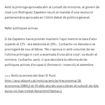
Amb la pròrroga aprovada ahir al consell de ministres, el govern de
José Luis Rodríguez Zapatero recull el mandat d'una resolució
parlamentària aprovada en l'últim debat de política general.
Refer polítiques actives
Si bé Zapatero havia promès mantenir l'ajut mentre la taxa d'atur
superés el 17% –ara desborda el 20%–, Corbacho no desvela si es
prorrogarà de nou al febrer. “No s'aprova ni amb voluntat de ser
l'última pròrroga ni com a avantsala d'una altra cosa”, va eludir el
ministre. Corbacho, però, sí que abordarà la reforma de les
polítiques actives d'ocupació (formació i inserció) al setembre.
>>>
Notícia extreta del diari El Punt:
http://avui.elpunt.cat/noticia/article/4-economia/18-
economia/208912-el-70-dels-aturats-que-cobren-el-subsidi-de-426-
euros-no-han-trobat-feina.html?dema=1