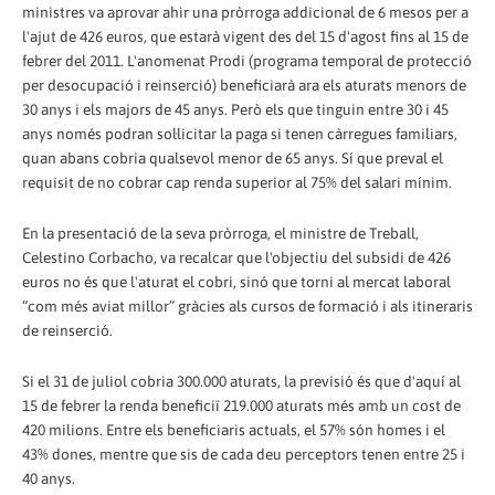
ministres va aprovar ahir una pròrroga addicional de 6 mesos per a
l'ajut de 426 euros, que estarà vigent des del 15 d'agost fins al 15 de
febrer del 2011. L'anomenat Prodi (programa temporal de protecció
per desocupació i reinserció) beneficiarà ara els aturats menors de
30 anys i els majors de 45 anys. Però els que tinguin entre 30 i 45
anys només podran sol·licitar la paga si tenen càrregues familiars,
quan abans cobria qualsevol menor de 65 anys. Sí que preval el
requisit de no cobrar cap renda superior al 75% del salari mínim.
En la presentació de la seva pròrroga, el ministre de Treball,
Celestino Corbacho, va recalcar que l'objectiu del subsidi de 426
euros no és que l'aturat el cobri, sinó que torni al mercat laboral
“com més aviat millor” gràcies als cursos de formació i als itineraris
de reinserció.
Si el 31 de juliol cobria 300.000 aturats, la previsió és que d'aquí al
15 de febrer la renda beneficiï 219.000 aturats més amb un cost de
420 milions. Entre els beneficiaris actuals, el 57% són homes i el
43% dones, mentre que sis de cada deu perceptors tenen entre 25 i
40 anys.