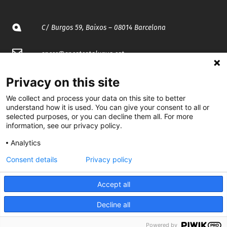
C/ Burgos 59, Baixos – 08014 Barcelona
spccc@
spcgtcatalunya.cat
935 120 481
Privacy on this site
We collect and process your data on this site to better
understand how it is used. You can give your consent to all or
@CGTCatalunya
selected purposes, or you can decline them all. For more
information, see our privacy policy.
cgtcatalunya
Analytics
CGTCatalunya
Consent details
Privacy policy
cgtcatalunya
Accept all
Decline all
Desenvolupat per
Powered by