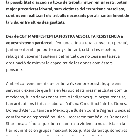
la possibilitat d'accedir a llocs de treball millor remunerats, patim
major precarietat laboral, som víctimes del terrorisme masclista,
continuem realitzant els treballs necessaris per al manteniment de
la vida, entre altres desigualtats.
Des de CGT MANIFESTEM LA NOSTRA ABSOLUTA RESISTÈNCIA
a
aquest sistema patriarcal
i fem una crida a tota la joventut perquè,
juntament amb qui portem anys lluitant, cridin i es rebel·lin,
rebutjant l'aberrant sistema patriarcal que no cessa en la seva
obstinació de minvar la capacitat de les dones com éssers
pensants.
Amb el convenciment que la lluita és sempre possible, que ens
serveixi d'exemple que fins en les societats més masclistes com la
mexicana, hi ha dones zapatistes o indígenes que, organitzant-se,
han arribat fins i tot a l'elaboració d'una Constitució de les Dones.
Dones d'Atenco, també a Mèxic, que lluiten contra l'agressió sexual
com forma de repressió política. I recordem també a les Dones del
Shari rosa a l'Índia, que lluiten contra la violència masclista en la
llar, reunint-se en grups i marxant totes juntes durant quilòmetres