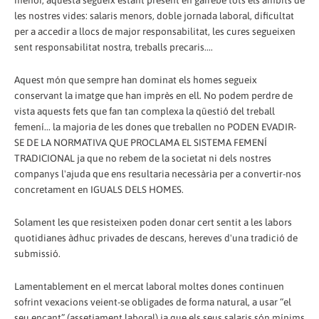
menor, aquesta segueix estant present en gairebé tots els àmbits de
les nostres vides: salaris menors, doble jornada laboral, dificultat
per a accedir a llocs de major responsabilitat, les cures segueixen
sent responsabilitat nostra, treballs precaris....
Aquest món que sempre han dominat els homes segueix
conservant la imatge que han imprès en ell. No podem perdre de
vista aquests fets que fan tan complexa la qüestió del treball
femení... la majoria de les dones que treballen no PODEN EVADIR-
SE DE LA NORMATIVA QUE PROCLAMA EL SISTEMA FEMENÍ
TRADICIONAL ja que no rebem de la societat ni dels nostres
companys l'ajuda que ens resultaria necessària per a convertir-nos
concretament en IGUALS DELS HOMES.
Solament les que resisteixen poden donar cert sentit a les labors
quotidianes àdhuc privades de descans, hereves d'una tradició de
submissió.
Lamentablement en el mercat laboral moltes dones continuen
sofrint vexacions veient-se obligades de forma natural, a usar “el
seu encant” (assetjament laboral) ja que els seus salaris són mínims