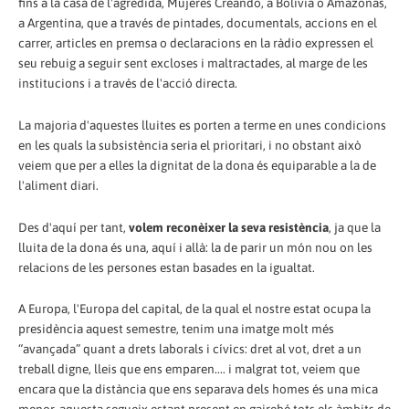
fins a la casa de l'agredida, Mujeres Creando, a Bolívia o Amazonas,
a Argentina, que a través de pintades, documentals, accions en el
carrer, articles en premsa o declaracions en la ràdio expressen el
seu rebuig a seguir sent excloses i maltractades, al marge de les
institucions i a través de l'acció directa.
La majoria d'aquestes lluites es porten a terme en unes condicions
en les quals la subsistència seria el prioritari, i no obstant això
veiem que per a elles la dignitat de la dona és equiparable a la de
l'aliment diari.
Des d'aquí per tant,
volem reconèixer la seva resistència
, ja que la
lluita de la dona és una, aquí i allà: la de parir un món nou on les
relacions de les persones estan basades en la igualtat.
A Europa, l'Europa del capital, de la qual el nostre estat ocupa la
presidència aquest semestre, tenim una imatge molt més
“avançada” quant a drets laborals i cívics: dret al vot, dret a un
treball digne, lleis que ens emparen.... i malgrat tot, veiem que
encara que la distància que ens separava dels homes és una mica