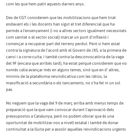
com les que hem patit aquests darrers anys.
Des de CGT considerem que les mobilitzacions que hem tirat
endavant els i les docents han sigut el tret diferencial que ha
permès a l'ensenyament (i no a altres sectors igualment necessitats
com sanitat o el sector social) marcar un punt d'inflexió i
començar a recuperar part del terreny perdut. Però si hem estat
contra la signatura de l'acord amb el Govern de JXS, a la primera de
canvi i a corre-cuita, i també contra la desconvocatòria de la vaga
del 9F (encara que arribés tard), ha estat perquè considerem que no
només calia avançar més en alguns temes, sinó que en d’ altres,
mínims de la plataforma reivindicativa com les ràtios, la
massificació a secundària o els tancaments, no s'ha fet ni un sol
pas.
No neguem que la vaga del 9 de març arriba amb menys temps de
preparació que la que vam convocar durant l'aprovació dels
pressupostos a Catalunya, però no podem obviar que és una
oportunitat de mobilitzar-nos a nivell estatal i també de donar
continuïtat a la lluita per a assolir aquelles reivindicacions urgents