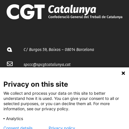
C/ Burgos 59, Baixos – 08014 Barcelona
spccc@
spcgtcatalunya.cat
935 120 481
Privacy on this site
We collect and process your data on this site to better
@CGTCatalunya
understand how it is used. You can give your consent to all or
selected purposes, or you can decline them all. For more
cgtcatalunya
information, see our privacy policy.
CGTCatalunya
Analytics
Consent details
Privacy policy
cgtcatalunya