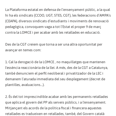
La Plataforma estatal en defensa de l’ensenyament públic, a la qual
hi ha els sindicats (CCOO, UGT, STES, CGT), les federacions d’AMPA’s
(CEAPA), diversos sindicats d’estudiants i moviments de renovació
pedagògica, convoquem vaga a tot l’Estat el proper 9 de març
contra la LOMCE i per acabar amb les retallades en educació.
Des de la CGT creiem que torna a ser una altra oportunitat per
avançar en temes com:
1. Cal la derogació de la LOMCE , no maquillatges que mantenen
l'essència reaccionària de la llei. A més, des de la CGT a Catalunya,
també denunciem el perfil neoliberal i privatitzador de la LEC i
demanem l’aturada immediata del seu desplegament (decret de
plantilles, avaluacions...).
2. És del tot imprescindible acabar amb les permanents retallades
que aplica el govern del PP als serveis públics, i a l'ensenyament.
Mitjançant els acords de la política fiscal i financera aquestes
retallades es tradueixen en retallades, també, del Govern català