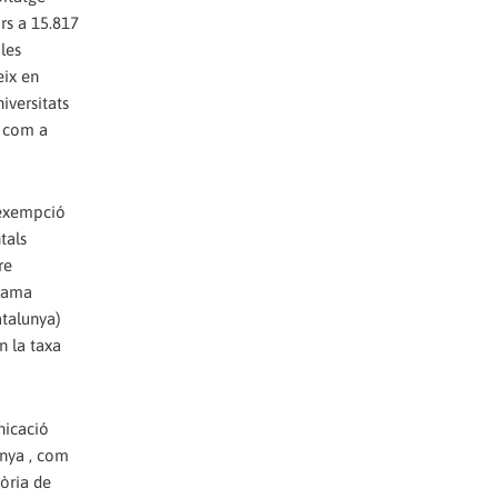
ors a 15.817
 les
eix en
iversitats
s com a
 exempció
tals
re
grama
atalunya)
n la taxa
nicació
unya , com
òria de