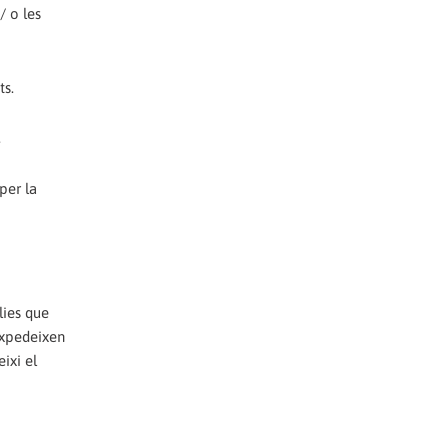
/ o les
ts.
.
per la
lies que
expedeixen
ixi el