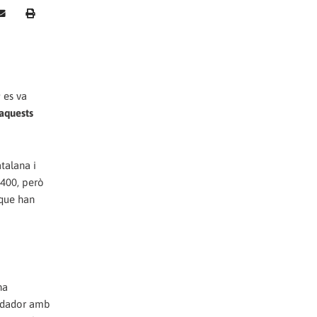
 es va
aquests
talana i
.400, però
 que han
na
uidador amb