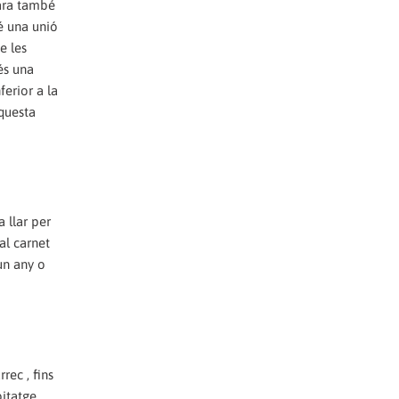
 ara també
é una unió
e les
és una
erior a la
aquesta
 llar per
al carnet
un any o
ec , fins
bitatge