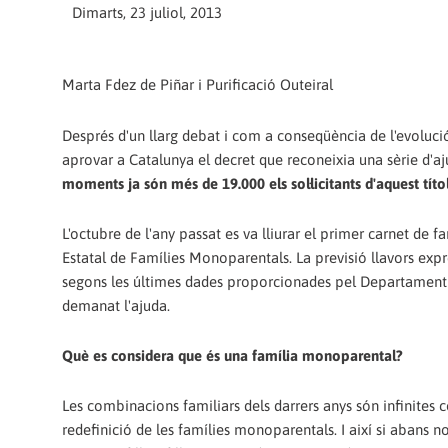
Dimarts, 23 juliol, 2013
Marta Fdez de Piñar i Purificació Outeiral
Després d'un llarg debat i com a conseqüència de l'evolució 
aprovar a Catalunya el decret que reconeixia una sèrie d'a
moments ja són més de 19.000 els sol·licitants d'aquest títo
L'octubre de l'any passat es va lliurar el primer carnet de 
Estatal de Famílies Monoparentals. La previsió llavors expre
segons les últimes dades proporcionades pel Departament d'
demanat l'ajuda.
Què es considera que és una família monoparental?
Les combinacions familiars dels darrers anys són infinites 
redefinició de les famílies monoparentals. I així si abans