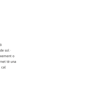
ió
de sol ·
eixement o
rnet té una
 cal