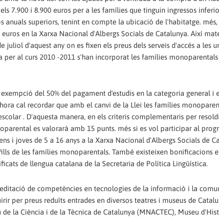
els 7.900 i 8.900 euros per a les famílies que tinguin ingressos inferi
os anuals superiors, tenint en compte la ubicació de l'habitatge. més,
euros en la Xarxa Nacional d'Albergs Socials de Catalunya. Així mat
juliol d'aquest any on es fixen els preus dels serveis d'accés a les un
a per al curs 2010 -2011 s'han incorporat les famílies monoparental
a exempció del 50% del pagament d'estudis en la categoria general i
lhora cal recordar que amb el canvi de la Llei les famílies monoparen
escolar . D'aquesta manera, en els criteris complementaris per resold
noparental es valorarà amb 15 punts. més si es vol participar al pro
a nens i joves de 5 a 16 anys a la Xarxa Nacional d'Albergs Socials de C
ills de les famílies monoparentals. També existeixen bonificacions e
ificats de llengua catalana de la Secretaria de Política Lingüística.
reditació de competències en tecnologies de la informació i la comu
irir per preus reduïts entrades en diversos teatres i museus de Catal
 de la Ciència i de la Tècnica de Catalunya (MNACTEC), Museu d'Hist