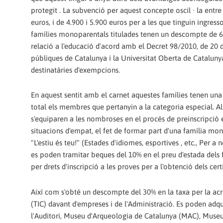
protegit . La subvenció per aquest concepte oscil · la entre 
euros, i de 4.900 i 5.900 euros per a les que tinguin ingress
famílies monoparentals titulades tenen un descompte de 6 
relació a l'educació d'acord amb el Decret 98/2010, de 20 de 
públiques de Catalunya i la Universitat Oberta de Cataluny
destinatàries d'exempcions.
En aquest sentit amb el carnet aquestes famílies tenen un
total els membres que pertanyin a la categoria especial. A
s'equiparen a les nombroses en el procés de preinscripció 
situacions d'empat, el fet de formar part d'una família mo
"L'estiu és teu!" (Estades d'idiomes, esportives , etc., Per 
es poden tramitar beques del 10% en el preu d'estada dels f
per drets d'inscripció a les proves per a l'obtenció dels cert
Així com s'obté un descompte del 30% en la taxa per la ac
(TIC) davant d'empreses i de l'Administració. Es poden adqu
l'Auditori, Museu d'Arqueologia de Catalunya (MAC), Museu