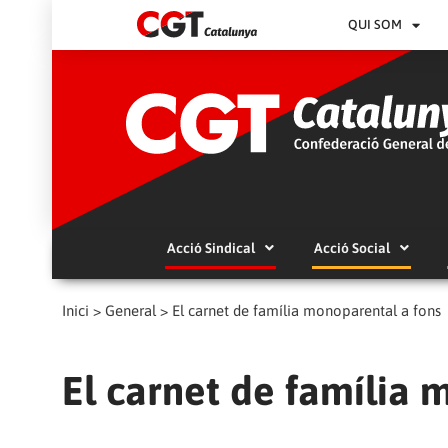
QUI SOM
Acció Sindical
Acció Social
Inici
>
General
>
El carnet de família monoparental a fons
El carnet de família 