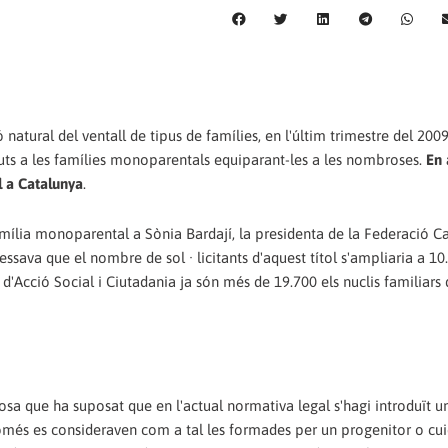
natural del ventall de tipus de famílies, en l'últim trimestre del 2009
juts a les famílies monoparentals equiparant-les a les nombroses.
En 
l a Catalunya
.
família monoparental a Sònia Bardají, la presidenta de la Federació Ca
ssava que el nombre de sol · licitants d'aquest títol s'ampliaria a 10
Acció Social i Ciutadania ja són més de 19.700 els nuclis familiars
cosa que ha suposat que en l'actual normativa legal s'hagi introduït u
 només es consideraven com a tal les formades per un progenitor o c