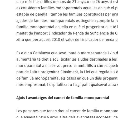
un o més fills o filles menors de 21 anys, o de 26 anys s
es consideren famílies monoparentals aquelles en què el p
estable de parella i també les famílies constituïdes per un
ajudes de famílies monoparentals es tingui en compte la r
família monoparental aquella en què el progenitor que té la
meitat de l'import l'Indicador de Renda de Suficiència de Ca
xifra que per aquest 2010 el valor de l'indicador de renda 
És a dir a Catalunya qualsevol pare o mare separada i / o
alimentària té dret a sol · licitar les ajudes destinades a 
monoparental a qualsevol persona amb fills a càrrec que ha
part de l'altre progenitor. Finalment, la Llei que regula els
de família monoparental els casos en què un dels progenito
més empresonat, hospitalitzat o hagi patit qualsevol altra s
Ajuts i avantatges del carnet de família monoparental
Les persones que tenen dret al carnet de família monopare
que aquest tingui 6 anys. altre dels avantatges aconseguide