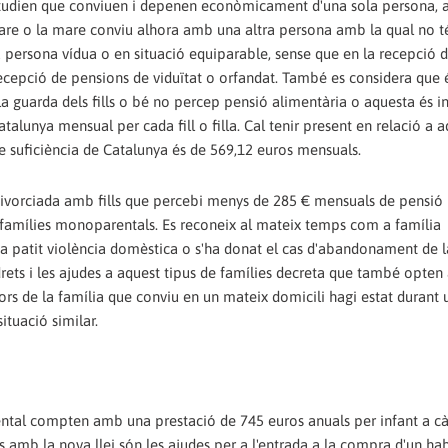
i estudien que conviuen i depenen econòmicament d'una sola persona,
are o la mare conviu alhora amb una altra persona amb la qual no t
a persona vídua o en situació equiparable, sense que en la recepció d
ecepció de pensions de viduïtat o orfandat. També es considera que 
 guarda dels fills o bé no percep pensió alimentària o aquesta és inf
talunya mensual per cada fill o filla. Cal tenir present en relació a 
de suficiència de Catalunya és de 569,12 euros mensuals.
 divorciada amb fills que percebi menys de 285 € mensuals de pensió
les famílies monoparentals. Es reconeix al mateix temps com a família
 patit violència domèstica o s'ha donat el cas d'abandonament de la
 drets i les ajudes a aquest tipus de famílies decreta que també opten 
rs de la família que conviu en un mateix domicili hagi estat durant 
ituació similar.
ntal compten amb una prestació de 745 euros anuals per infant a càrr
s amb la nova llei són les ajudes per a l'entrada a la compra d'un ha