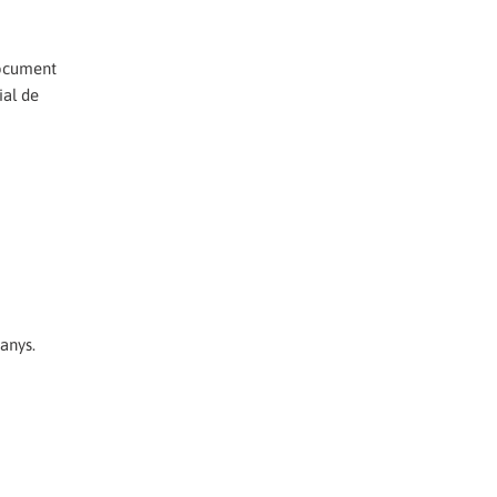
document
ial de
 anys.