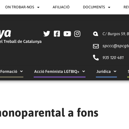
ON TROBAR-NOS
AFILIACIÓ
DOCUMENTS
RE
C/ Burgos 59, 
spccc@
spcgt
935 120 481
Formació
Acció Feminista LGTBIQ+
Jurídica
monoparental a fons