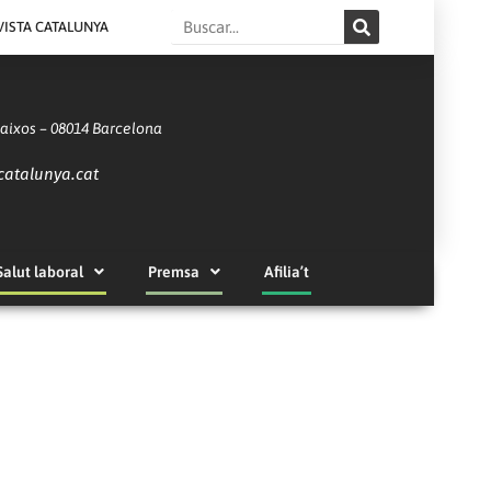
Search
VISTA CATALUNYA
Baixos – 08014 Barcelona
catalunya.cat
Salut laboral
Premsa
Afilia’t