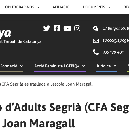
ON TROBAR-NOS
AFILIACIÓ
DOCUMENTS
RE
C/ Burgos 59, 
spccc@
spcgt
935 120 481
Formació
Acció Feminista LGTBIQ+
Jurídica
(CFA Segrià) es trasllada a l’escola Joan Maragall
 d’Adults Segrià (CFA Seg
a Joan Maragall