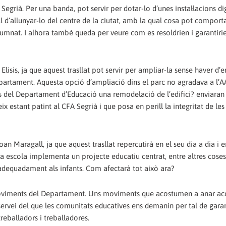
Segrià. Per una banda, pot servir per dotar-lo d’unes instal·lacions d
l d’allunyar-lo del centre de la ciutat, amb la qual cosa pot comport
l’alumnat. I alhora també queda per veure com es resoldrien i garantirie
sis, ja que aquest trasllat pot servir per ampliar-la sense haver d’e
epartament. Aquesta opció d’ampliació dins el parc no agradava a l’
s del Departament d’Educació una remodelació de l’edifici? enviaran 
 estant patint al CFA Segrià i que posa en perill la integritat de le
an Maragall, ja que aquest trasllat repercutirà en el seu dia a dia i e
ta escola implementa un projecte educatiu centrat, entre altres coses,
adequadament als infants. Com afectarà tot això ara?
moviments del Departament. Uns moviments que acostumen a anar a
rvei del que les comunitats educatives ens demanin per tal de garan
treballadors i treballadores.