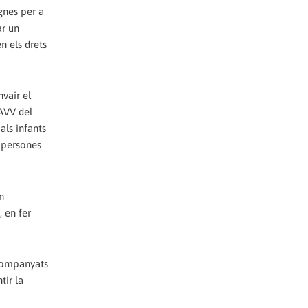
ignes per a
ar un
n els drets
nvair el
AAVV del
als infants
s persones
n
 en fer
companyats
tir la