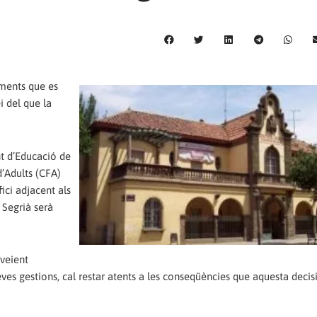
ments que es
i del que la
 d’Educació de
d’Adults (CFA)
fici adjacent als
 Segrià serà
 veient
ves gestions, cal restar atents a les conseqüències que aquesta decis