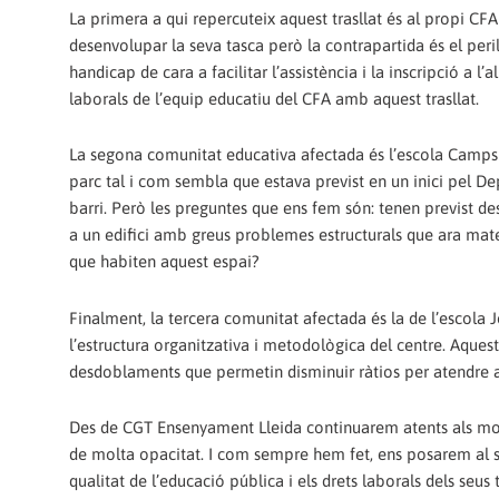
La primera a qui repercuteix aquest trasllat és al propi CFA 
desenvolupar la seva tasca però la contrapartida és el peril
handicap de cara a facilitar l’assistència i la inscripció a 
laborals de l’equip educatiu del CFA amb aquest trasllat.
La segona comunitat educativa afectada és l’escola Camps Eli
parc tal i com sembla que estava previst en un inici pel D
barri. Però les preguntes que ens fem són: tenen previst de
a un edifici amb greus problemes estructurals que ara mateix
que habiten aquest espai?
Finalment, la tercera comunitat afectada és la de l’escola Jo
l’estructura organitzativa i metodològica del centre. Aques
desdoblaments que permetin disminuir ràtios per atendre 
Des de CGT Ensenyament Lleida continuarem atents als 
de molta opacitat. I com sempre hem fet, ens posarem al se
qualitat de l’educació pública i els drets laborals dels seus 