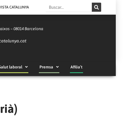
Search
VISTA CATALUNYA
Baixos – 08014 Barcelona
catalunya.cat
Salut laboral
Premsa
Afilia’t
rià)