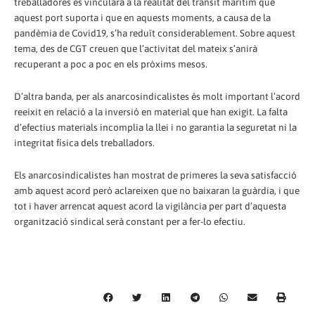
treballadores es vincularà a la realitat del trànsit marítim que
aquest port suporta i que en aquests moments, a causa de la
pandèmia de Covid19, s’ha reduït considerablement. Sobre aquest
tema, des de CGT creuen que l’activitat del mateix s’anirà
recuperant a poc a poc en els pròxims mesos.
D’altra banda, per als anarcosindicalistes és molt important l’acord
reeixit en relació a la inversió en material que han exigit. La falta
d’efectius materials incomplia la llei i no garantia la seguretat ni la
integritat física dels treballadors.
Els anarcosindicalistes han mostrat de primeres la seva satisfacció
amb aquest acord però aclareixen que no baixaran la guàrdia, i que
tot i haver arrencat aquest acord la vigilància per part d’aquesta
organització sindical serà constant per a fer-lo efectiu.