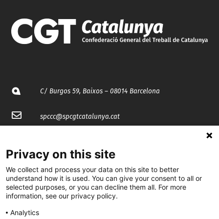
C/ Burgos 59, Baixos – 08014 Barcelona
spccc@
spcgtcatalunya.cat
935 120 481
Privacy on this site
@CGTCatalunya
We collect and process your data on this site to better
understand how it is used. You can give your consent to all or
selected purposes, or you can decline them all. For more
cgtcatalunya
information, see our privacy policy.
CGTCatalunya
Analytics