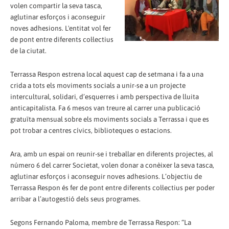
volen compartir la seva tasca,
aglutinar esforços i aconseguir
noves adhesions. L'entitat vol fer
de pont entre diferents col·lectius
de la ciutat.
Terrassa Respon estrena local aquest cap de setmana i fa a una
crida a tots els moviments socials a unir-se a un projecte
intercultural, solidari, d’esquerres i amb perspectiva de lluita
anticapitalista. Fa 6 mesos van treure al carrer una publicació
gratuïta mensual sobre els moviments socials a Terrassa i que es
pot trobar a centres cívics, biblioteques o estacions.
Ara, amb un espai o­n reunir-se i treballar en diferents projectes, al
número 6 del carrer Societat, volen donar a conèixer la seva tasca,
aglutinar esforços i aconseguir noves adhesions. L’objectiu de
Terrassa Respon és fer de pont entre diferents col·lectius per poder
arribar a l’autogestió dels seus programes.
Segons Fernando Paloma, membre de Terrassa Respon: “La