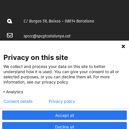
C/ Burgos 59, Baixos – 08014 Barcelona
spccc@
spcgtcatalunya.cat
935 120 481
Privacy on this site
We collect and process your data on this site to better
@CGTCatalunya
understand how it is used. You can give your consent to all or
selected purposes, or you can decline them all. For more
cgtcatalunya
information, see our privacy policy.
CGTCatalunya
Analytics
cgtcatalunya
Consent details
Privacy policy
Accept all
Desenvolupat per
Decline all