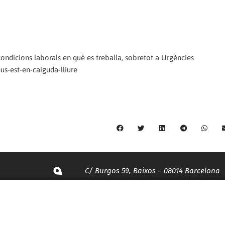
ondicions laborals en què es treballa, sobretot a Urgències
us-est-en-caiguda-lliure
C/ Burgos 59, Baixos – 08014 Barcelona
spccc@
spcgtcatalunya.cat