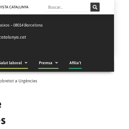
Search
VISTA CATALUNYA
Baixos – 08014 Barcelona
catalunya.cat
Salut laboral
Premsa
Afilia’t
sobretot a Urgències
e
es