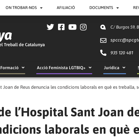
ON TROBAR-NOS
AFILIACIÓ
DOCUMENTS
RE
C/ Burgos 59, 
spccc@
spcgt
935 120 481
Formació
Acció Feminista LGTBIQ+
Jurídica
t Joan de Reus denuncia les condicions laborals en què es treballa, 
e l’Hospital Sant Joan d
dicions laborals en què 