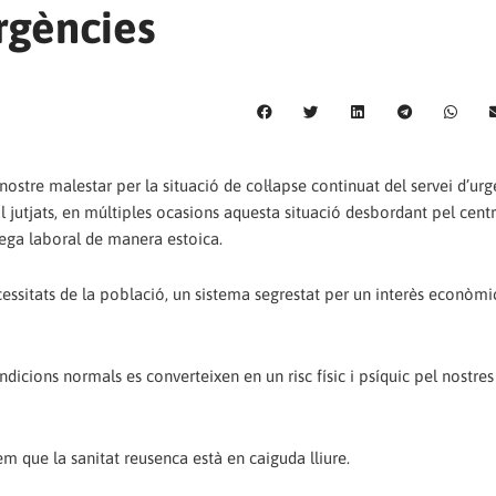
Urgències
tre malestar per la situació de col·lapse continuat del servei d’urg
 jutjats, en múltiples ocasions aquesta situació desbordant pel centre
rega laboral de manera estoica.
cessitats de la població, un sistema segrestat per un interès econòmi
condicions normals es converteixen en un risc físic i psíquic pel nostres
em que la sanitat reusenca està en caiguda lliure.