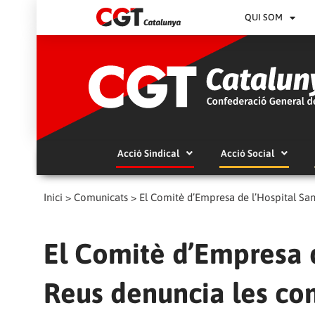
QUI SOM
Acció Sindical
Acció Social
Inici
>
Comunicats
>
El Comitè d’Empresa de l’Hospital San
El Comitè d’Empresa d
Reus denuncia les con