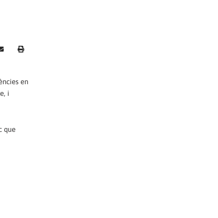
ències en
, i
c que